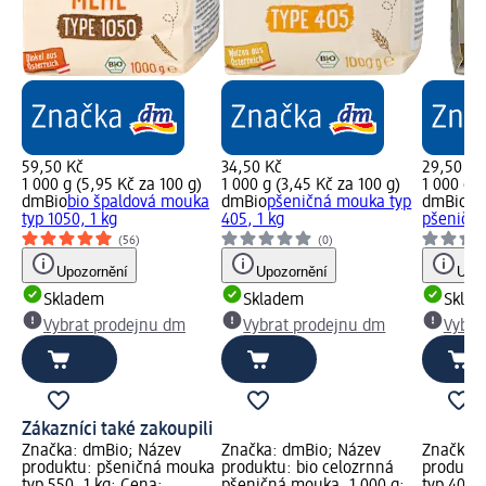
59,50 Kč
34,50 Kč
29,50 Kč
1 000 g (5,95 Kč za 100 g)
1 000 g (3,45 Kč za 100 g)
1 000 g (
dmBio
bio špaldová mouka
dmBio
pšeničná mouka typ
dmBio
bi
typ 1050, 1 kg
405, 1 kg
pšeničná
(56)
(0)
Upozornění
Upozornění
Upoz
Skladem
Skladem
Skla
Vybrat prodejnu dm
Vybrat prodejnu dm
Vybra
Zákazníci také zakoupili
Značka: dmBio; Název
Značka: dmBio; Název
Značka: 
produktu: pšeničná mouka
produktu: bio celozrnná
produkt