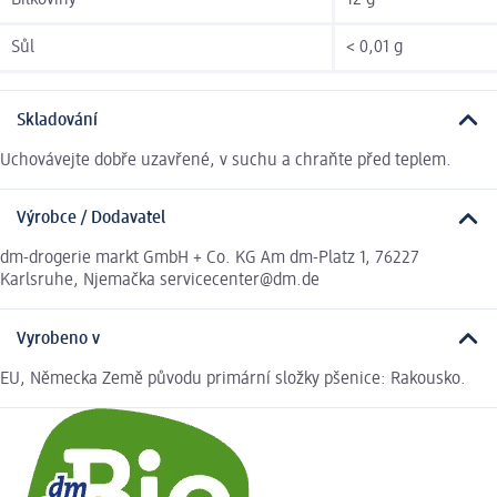
Bílkoviny
12 g
Sůl
< 0,01 g
Skladování
Uchovávejte dobře uzavřené, v suchu a chraňte před teplem.
Výrobce / Dodavatel
dm-drogerie markt GmbH + Co. KG Am dm-Platz 1, 76227
Karlsruhe, Njemačka servicecenter@dm.de
Vyrobeno v
EU, Německa Země původu primární složky pšenice: Rakousko.