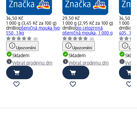
34,50 Kč
29,50 Kč
34,50 Kč
1 000 g (3,45 Kč za 100 g)
1 000 g (2,95 Kč za 100 g)
1 000 g (
dmBio
pšeničná mouka typ
dmBio
bio celozrnná
dmBio
pš
550, 1 kg
pšeničná mouka, 1 000 g
405, 1 kg
(0)
(0)
Upozornění
Upozornění
Upoz
Skladem
Skladem
Skla
Vybrat prodejnu dm
Vybrat prodejnu dm
Vybra