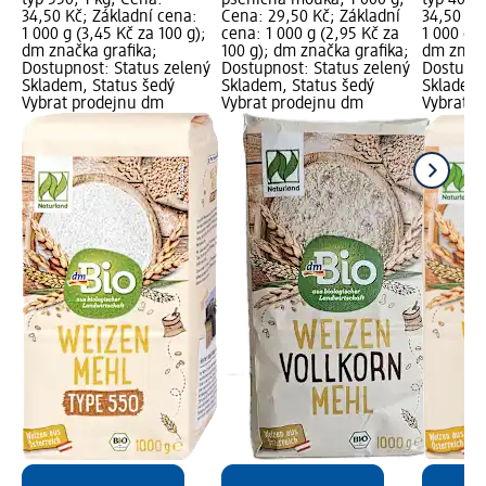
typ 550, 1 kg; Cena:
pšeničná mouka, 1 000 g;
typ 405, 
34,50 Kč; Základní cena:
Cena: 29,50 Kč; Základní
34,50 Kč
1 000 g (3,45 Kč za 100 g);
cena: 1 000 g (2,95 Kč za
1 000 g (
dm značka grafika;
100 g); dm značka grafika;
dm značk
Dostupnost: Status zelený
Dostupnost: Status zelený
Dostupno
Skladem, Status šedý
Skladem, Status šedý
Skladem,
Vybrat prodejnu dm
Vybrat prodejnu dm
Vybrat p