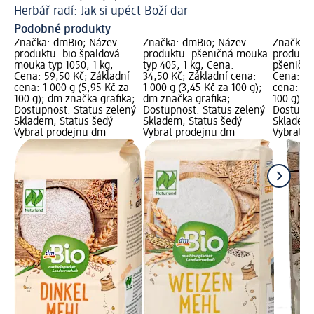
Herbář radí: Jak si upéct Boží dar
Pe
Podobné produkty
Značka: dmBio; Název
Značka: dmBio; Název
Značka: 
produktu: bio špaldová
produktu: pšeničná mouka
produktu
mouka typ 1050, 1 kg;
typ 405, 1 kg; Cena:
pšeničná
Cena: 59,50 Kč; Základní
34,50 Kč; Základní cena:
Cena: 29
cena: 1 000 g (5,95 Kč za
1 000 g (3,45 Kč za 100 g);
cena: 1 0
100 g); dm značka grafika;
dm značka grafika;
100 g); 
Dostupnost: Status zelený
Dostupnost: Status zelený
Dostupno
Skladem, Status šedý
Skladem, Status šedý
Skladem,
Vybrat prodejnu dm
Vybrat prodejnu dm
Vybrat p