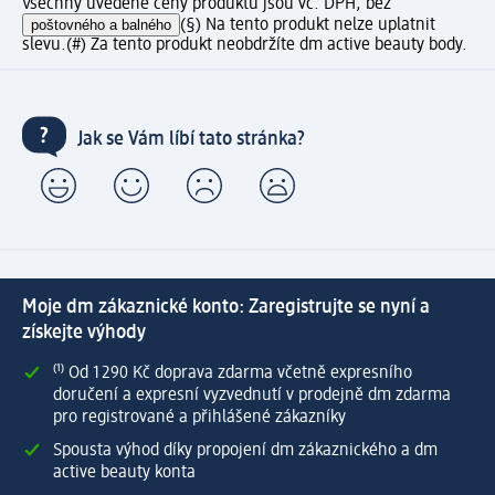
Všechny uvedené ceny produktů jsou vč. DPH, bez
poštovného a balného
(§) Na tento produkt nelze uplatnit
slevu.
(#) Za tento produkt neobdržíte dm active beauty body.
Jak se Vám líbí tato stránka?
Moje dm zákaznické konto: Zaregistrujte se nyní a
získejte výhody
⁽¹⁾ Od 1 290 Kč doprava zdarma včetně expresního
doručení a expresní vyzvednutí v prodejně dm zdarma
pro registrované a přihlášené zákazníky
Spousta výhod díky propojení dm zákaznického a dm
active beauty konta