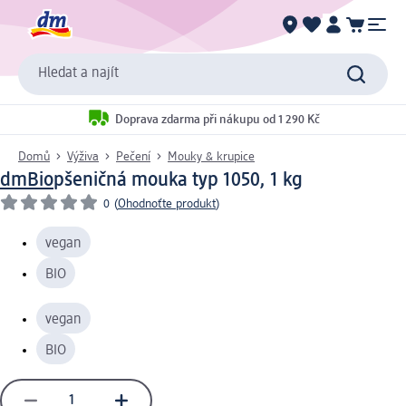
Hledat a najít
Doprava zdarma při nákupu od 1 290 Kč
Domů
Výživa
Pečení
Mouky & krupice
dmBio
pšeničná mouka typ 1050, 1 kg
0
(
Ohodnoťte produkt
)
vegan
BIO
vegan
BIO