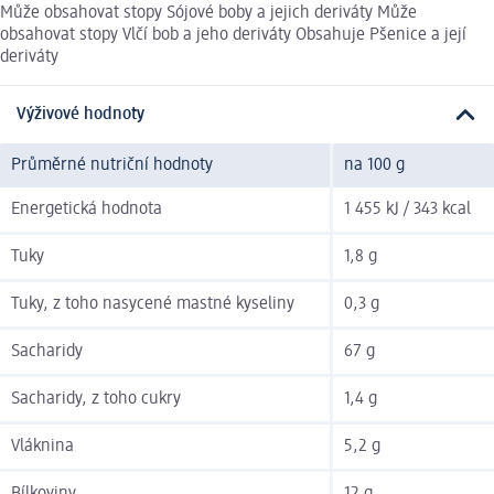
Může obsahovat stopy Sójové boby a jejich deriváty Může
obsahovat stopy Vlčí bob a jeho deriváty Obsahuje Pšenice a její
deriváty
Výživové hodnoty
Průměrné nutriční hodnoty
na 100 g
Energetická hodnota
1 455 kJ / 343 kcal
Tuky
1,8 g
Tuky, z toho nasycené mastné kyseliny
0,3 g
Sacharidy
67 g
Sacharidy, z toho cukry
1,4 g
Vláknina
5,2 g