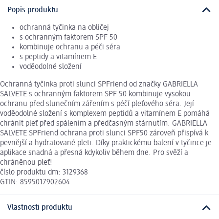
Popis produktu
ochranná tyčinka na obličej
s ochranným faktorem SPF 50
kombinuje ochranu a péči séra
s peptidy a vitamínem E
voděodolné složení
Ochranná tyčinka proti slunci SPFriend od značky GABRIELLA
SALVETE s ochranným faktorem SPF 50 kombinuje vysokou
ochranu před slunečním zářením s péčí pleťového séra. Její
voděodolné složení s komplexem peptidů a vitamínem E pomáhá
chránit pleť před spálením a předčasným stárnutím. GABRIELLA
SALVETE SPFriend ochrana proti slunci SPF50 zároveň přispívá k
pevnější a hydratované pleti. Díky praktickému balení v tyčince je
aplikace snadná a přesná kdykoliv během dne. Pro svěží a
chráněnou pleť!
číslo produktu dm: 3129368
GTIN: 8595017902604
Vlastnosti produktu