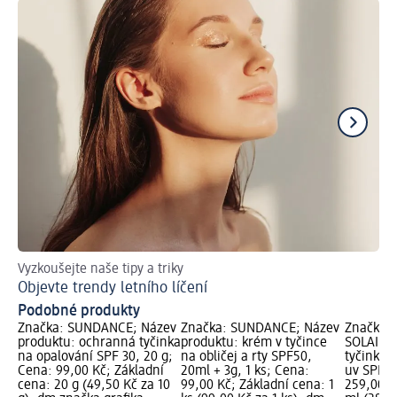
Vyzkoušejte naše tipy a triky
Ři
Objevte trendy letního líčení
Ja
Podobné produkty
Značka: SUNDANCE; Název
Značka: SUNDANCE; Název
Značka:
produktu: ochranná tyčinka
produktu: krém v tyčince
SOLAIRE;
na opalování SPF 30, 20 g;
na obličej a rty SPF50,
tyčinka 
Cena: 99,00 Kč; Základní
20ml + 3g, 1 ks; Cena:
uv SPF50
cena: 20 g (49,50 Kč za 10
99,00 Kč; Základní cena: 1
259,00 K