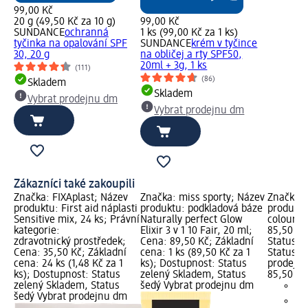
99,00 Kč
20 g (49,50 Kč za 10 g)
99,00 Kč
SUNDANCE
ochranná
1 ks (99,00 Kč za 1 ks)
tyčinka na opalování SPF
SUNDANCE
krém v tyčince
30, 20 g
na obličej a rty SPF50,
20ml + 3g, 1 ks
(111)
(86)
Skladem
Skladem
Vybrat prodejnu dm
Vybrat prodejnu dm
Zákazníci také zakoupili
Značka: FIXAplast; Název
Značka: miss sporty; Název
Značka: 
produktu: First aid náplasti
produktu: podkladová báze
produktu
Sensitive mix, 24 ks; Právní
Naturally perfect Glow
colour 1 
kategorie:
Elixir 3 v 1 10 Fair, 20 ml;
85,50 Kč
zdravotnický prostředek;
Cena: 89,50 Kč; Základní
Status z
Cena: 35,50 Kč; Základní
cena: 1 ks (89,50 Kč za 1
Status š
cena: 24 ks (1,48 Kč za 1
ks); Dostupnost: Status
prodejn
ks); Dostupnost: Status
zelený Skladem, Status
85,50 Kč
zelený Skladem, Status
šedý Vybrat prodejnu dm
šedý Vybrat prodejnu dm