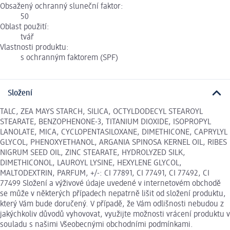
Obsažený ochranný sluneční faktor:
50
Oblast použití:
tvář
Vlastnosti produktu:
s ochranným faktorem (SPF)
Složení
TALC, ZEA MAYS STARCH, SILICA, OCTYLDODECYL STEAROYL
STEARATE, BENZOPHENONE-3, TITANIUM DIOXIDE, ISOPROPYL
LANOLATE, MICA, CYCLOPENTASILOXANE, DIMETHICONE, CAPRYLYL
GLYCOL, PHENOXYETHANOL, ARGANIA SPINOSA KERNEL OIL, RIBES
NIGRUM SEED OIL, ZINC STEARATE, HYDROLYZED SILK,
DIMETHICONOL, LAUROYL LYSINE, HEXYLENE GLYCOL,
MALTODEXTRIN, PARFUM, +/-: CI 77891, CI 77491, CI 77492, CI
77499 Složení a výživové údaje uvedené v internetovém obchodě
se může v některých případech nepatrně lišit od složení produktu,
který Vám bude doručený. V případě, že Vám odlišnosti nebudou z
jakýchkoliv důvodů vyhovovat, využijte možnosti vrácení produktu v
souladu s našimi Všeobecnými obchodními podmínkami.