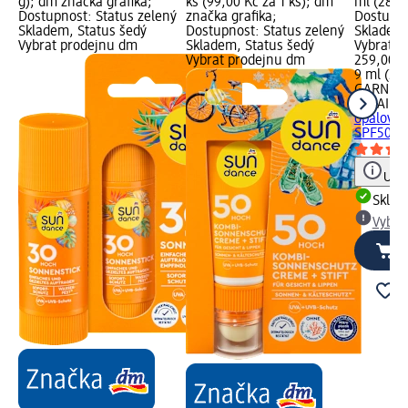
g); dm značka grafika;
ks (99,00 Kč za 1 ks); dm
ml (287,7
Dostupnost: Status zelený
značka grafika;
Dostupno
Skladem, Status šedý
Dostupnost: Status zelený
Skladem,
Vybrat prodejnu dm
Skladem, Status šedý
Vybrat p
Vybrat prodejnu dm
259,00 K
9 ml (28
GARNIER
SOLAIRE
opalován
SPF50+, 
Upoz
Skla
Vybra