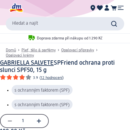
Hledat a najít
Doprava zdarma při nákupu od 1 290 Kč
Domů
Pleť, tělo & parfémy
Opalovací přípravky
Opalovací krémy
GABRIELLA SALVETE
SPFriend ochrana proti
slunci SPF50, 15 g
3.9
(
12 hodnocení
)
s ochranným faktorem (SPF)
s ochranným faktorem (SPF)