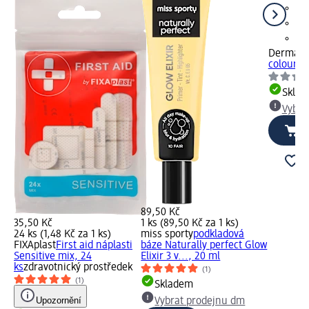
Dermaco
colour 1 
Skla
Vybra
89,50 Kč
35,50 Kč
1 ks (89,50 Kč za 1 ks)
24 ks (1,48 Kč za 1 ks)
miss sporty
podkladová
FIXAplast
First aid náplasti
báze Naturally perfect Glow
Sensitive mix, 24
Elixir 3 v..., 20 ml
ks
zdravotnický prostředek
(1)
(1)
Skladem
Upozornění
Vybrat prodejnu dm