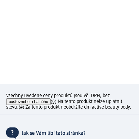
Všechny uvedené ceny produktů jsou vč. DPH, bez
poštovného a balného
(§) Na tento produkt nelze uplatnit
slevu.
(#) Za tento produkt neobdržíte dm active beauty body.
Jak se Vám líbí tato stránka?