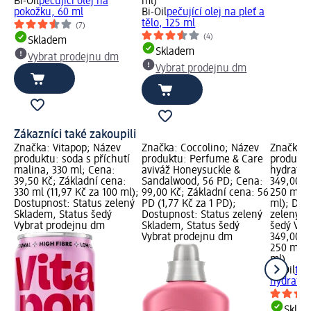
Bi-Oil
pečující olej na
ml)
pokožku, 60 ml
Bi-Oil
pečující olej na pleť a
tělo, 125 ml
(7)
(4)
Skladem
Skladem
Vybrat prodejnu dm
Vybrat prodejnu dm
Zákazníci také zakoupili
Značka: Vitapop; Název
Značka: Coccolino; Název
Značka: 
produktu: soda s příchutí
produktu: Perfume & Care
produktu
malina, 330 ml; Cena:
aviváž Honeysuckle &
hydratač
39,50 Kč; Základní cena:
Sandalwood, 56 PD; Cena:
349,00 K
330 ml (11,97 Kč za 100 ml);
99,00 Kč; Základní cena: 56
250 ml (
Dostupnost: Status zelený
PD (1,77 Kč za 1 PD);
ml); Dos
Skladem, Status šedý
Dostupnost: Status zelený
zelený S
Vybrat prodejnu dm
Skladem, Status šedý
šedý Vyb
Vybrat prodejnu dm
349,00 K
250 ml (
ml)
Bi-Oil
těl
hydratač
Skla