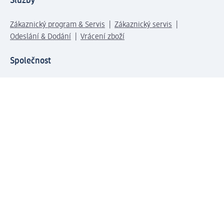
Služby
Zákaznický program & Servis
Zákaznický servis
Odeslání & Dodání
Vrácení zboží
Společnost
O společnosti
Společenská odpovědnost
Kariéra
Press centrum
Svět dm
Platební možnosti