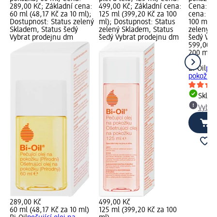
289,00 Kč; Základní cena:
499,00 Kč; Základní cena:
Cena: 59
60 ml (48,17 Kč za 10 ml);
125 ml (399,20 Kč za 100
cena: 20
Dostupnost: Status zelený
ml); Dostupnost: Status
100 ml);
Skladem, Status šedý
zelený Skladem, Status
zelený S
Vybrat prodejnu dm
šedý Vybrat prodejnu dm
šedý Vyb
599,00 K
200 ml (
ml)
Bi-Oil
peč
pokožku 
Skla
Vybra
289,00 Kč
499,00 Kč
60 ml (48,17 Kč za 10 ml)
125 ml (399,20 Kč za 100