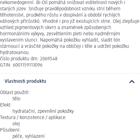
nekomedogenní. Bi-Oil pomáhá snižovat viditelnost nových i
starých jizev. Snižuje pravděpodobnost vzniku strií během
těhotenství, prudkého růstu v dospívání a období rychlých
váhových přírůstků. Vhodné i pro již existujících strie. Olej zlepšuje
vzhled pigmentových skvrn a znamének způsobených
hormonálními výkyvy, zesvětlením pleti nebo nadměrným
vystavením slunci. Napomáhá pokožku vyhladit, sladit tón
stárnoucí a vrásčité pokožky na obličeji i těle a udržet pokožku
hydratovanou.
číslo produktu dm: 2069548
GTIN: 6001159113096
Vlastnosti produktu
Oblast použití:
tělo
Efekt:
hydratační, zpevnění pokožky
Textura / konzistence / aplikace:
olej
Působení:
péče, vyhlazení