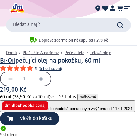
Hledat a najít
Doprava zdarma při nákupu od 1 290 Kč
Domů
Pleť, tělo & parfémy
Péče o tělo
Tělové oleje
Bi-Oil
pečující olej na pokožku, 60 ml
5
(
6 hodnocení
)
219,00 Kč
60 ml (36,50 Kč za 10 ml)
vč. DPH plus
poštovné
dlouhodobá cena
nebyla zvýšena od 11.01.2024
Vložit do košíku
Skladem