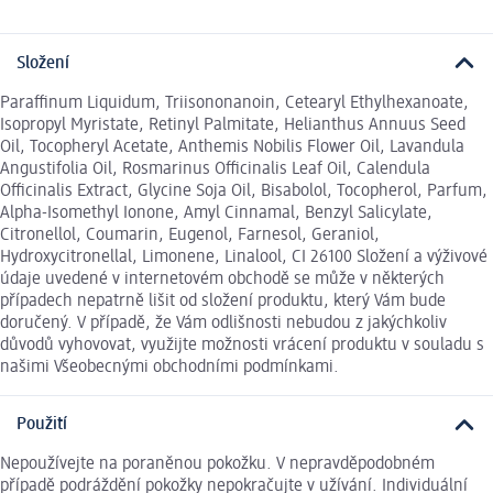
Složení
Paraffinum Liquidum, Triisononanoin, Cetearyl Ethylhexanoate,
Isopropyl Myristate, Retinyl Palmitate, Helianthus Annuus Seed
Oil, Tocopheryl Acetate, Anthemis Nobilis Flower Oil, Lavandula
Angustifolia Oil, Rosmarinus Officinalis Leaf Oil, Calendula
Officinalis Extract, Glycine Soja Oil, Bisabolol, Tocopherol, Parfum,
Alpha-Isomethyl Ionone, Amyl Cinnamal, Benzyl Salicylate,
Citronellol, Coumarin, Eugenol, Farnesol, Geraniol,
Hydroxycitronellal, Limonene, Linalool, CI 26100 Složení a výživové
údaje uvedené v internetovém obchodě se může v některých
případech nepatrně lišit od složení produktu, který Vám bude
doručený. V případě, že Vám odlišnosti nebudou z jakýchkoliv
důvodů vyhovovat, využijte možnosti vrácení produktu v souladu s
našimi Všeobecnými obchodními podmínkami.
Použití
Nepoužívejte na poraněnou pokožku. V nepravděpodobném
případě podráždění pokožky nepokračujte v užívání. Individuální