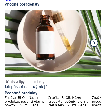
Vhodné poradenství
Účinky a tipy na produkty
Ob
Jak působí ricinový olej?
Čí
Podobné produkty
Značka: Bi-Oil; Název
Značka: Bi-Oil; Název
Značka: 
produktu: pečující olej na
produktu: pečující olej na
produktu:
pokožku, 60 ml; Cena:
pleť a tělo, 125 ml; Cena:
pokožku 