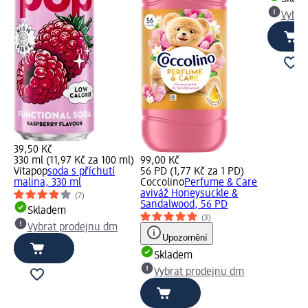
Vybra
39,50 Kč
330 ml (11,97 Kč za 100 ml)
99,00 Kč
Vitapop
soda s příchutí
56 PD (1,77 Kč za 1 PD)
malina, 330 ml
Coccolino
Perfume & Care
aviváž Honeysuckle &
(7)
Sandalwood, 56 PD
Skladem
(3)
Vybrat prodejnu dm
Upozornění
Skladem
Vybrat prodejnu dm