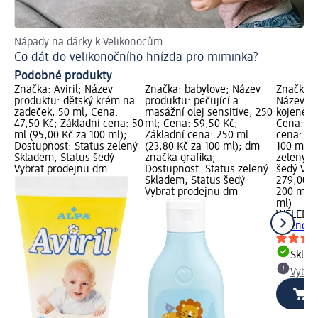
Nápady na dárky k Velikonocům
Co
Co dát do velikonočního hnízda pro miminka?
Pe
Podobné produkty
Značka: Aviril; Název
Značka: babylove; Název
Značka:
produktu: dětský krém na
produktu: pečující a
Název pr
zadeček, 50 ml; Cena:
masážní olej sensitive, 250
kojeneck
47,50 Kč; Základní cena: 50
ml; Cena: 59,50 Kč;
Cena: 27
ml (95,00 Kč za 100 ml);
Základní cena: 250 ml
cena: 20
Dostupnost: Status zelený
(23,80 Kč za 100 ml); dm
100 ml);
Skladem, Status šedý
značka grafika;
zelený S
Vybrat prodejnu dm
Dostupnost: Status zelený
šedý Vyb
Skladem, Status šedý
279,00 K
Vybrat prodejnu dm
200 ml (
ml)
WELEDA 
kojeneck
Skla
Vybra