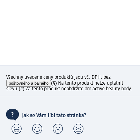
Všechny uvedené ceny produktů jsou vč. DPH, bez
poštovného a balného
(§) Na tento produkt nelze uplatnit
slevu.
(#) Za tento produkt neobdržíte dm active beauty body.
Jak se Vám líbí tato stránka?