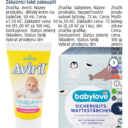
Zákazníci také zakoupili
Značka: Aviril; Název
Značka: babylove; Název
Značka:
produktu: dětský krém na
produktu: bezpečnostní
produktu
zadeček, 50 ml; Cena:
vatové tyčinky, 72 ks; Cena:
Multi-Exp
47,50 Kč; Základní cena: 50
14,50 Kč; Základní cena: 72
kategori
ml (95,00 Kč za 100 ml);
ks (0,20 Kč za 1 ks); dm
zdravotn
Dostupnost: Status zelený
značka grafika;
Cena: 16
Skladem, Status šedý
Dostupnost: Status zelený
cena: 12
Vybrat prodejnu dm
Skladem, Status šedý
100 g); 
Vybrat prodejnu dm
zelený S
šedý Vyb
169,00 K
125 g (13
Sudocre
Multi-Ex
g
zdravot
Upoz
Skla
Vybra