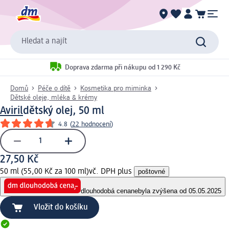
Hledat a najít
Doprava zdarma při nákupu od 1 290 Kč
Domů
Péče o dítě
Kosmetika pro miminka
Dětské oleje, mléka & krémy
Aviril
dětský olej, 50 ml
4.8
(
22 hodnocení
)
27,50 Kč
50 ml (55,00 Kč za 100 ml)
vč. DPH plus
poštovné
dlouhodobá cena
nebyla zvýšena od 05.05.2025
Vložit do košíku