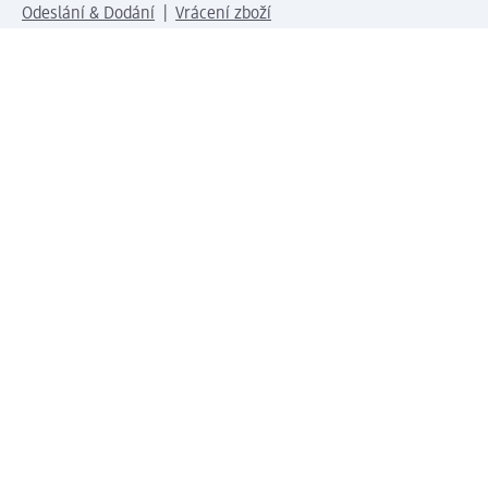
Odeslání & Dodání
Vrácení zboží
Společnost
O společnosti
Společenská odpovědnost
Kariéra
Press centrum
Svět dm
Platební možnosti