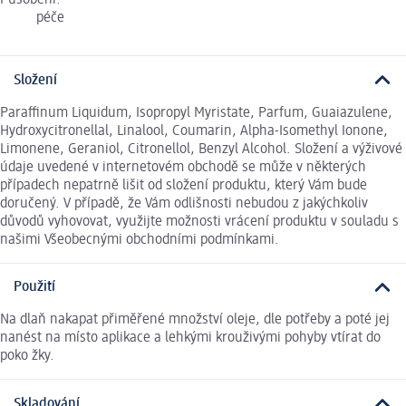
Působení:
péče
Složení
Paraffinum Liquidum, Isopropyl Myristate, Parfum, Guaiazulene,
Hydroxycitronellal, Linalool, Coumarin, Alpha-Isomethyl Ionone,
Limonene, Geraniol, Citronellol, Benzyl Alcohol. Složení a výživové
údaje uvedené v internetovém obchodě se může v některých
případech nepatrně lišit od složení produktu, který Vám bude
doručený. V případě, že Vám odlišnosti nebudou z jakýchkoliv
důvodů vyhovovat, využijte možnosti vrácení produktu v souladu s
našimi Všeobecnými obchodními podmínkami.
Použití
Na dlaň nakapat přiměřené množství oleje, dle potřeby a poté jej
nanést na místo aplikace a lehkými krouživými pohyby vtírat do
poko žky.
Skladování