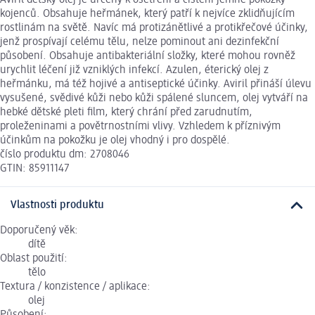
kojenců. Obsahuje heřmánek, který patří k nejvíce zklidňujícím
rostlinám na světě. Navíc má protizánětlivé a protikřečové účinky,
jenž prospívají celému tělu, nelze pominout ani dezinfekční
působení. Obsahuje antibakteriální složky, které mohou rovněž
urychlit léčení již vzniklých infekcí. Azulen, éterický olej z
heřmánku, má též hojivé a antiseptické účinky. Aviril přináší úlevu
vysušené, svědivé kůži nebo kůži spálené sluncem, olej vytváří na
hebké dětské pleti film, který chrání před zarudnutím,
proleženinami a povětrnostními vlivy. Vzhledem k příznivým
účinkům na pokožku je olej vhodný i pro dospělé.
číslo produktu dm: 2708046
GTIN: 85911147
Vlastnosti produktu
Doporučený věk:
dítě
Oblast použití:
tělo
Textura / konzistence / aplikace:
olej