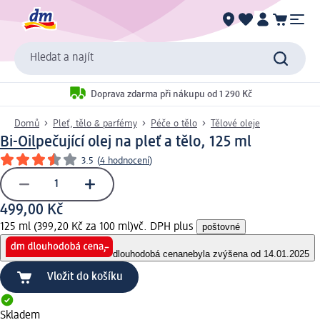
Hledat a najít
Doprava zdarma při nákupu od 1 290 Kč
Domů
Pleť, tělo & parfémy
Péče o tělo
Tělové oleje
Bi-Oil
pečující olej na pleť a tělo, 125 ml
3.5
(
4 hodnocení
)
499,00 Kč
125 ml (399,20 Kč za 100 ml)
vč. DPH plus
poštovné
dlouhodobá cena
nebyla zvýšena od 14.01.2025
Vložit do košíku
Skladem