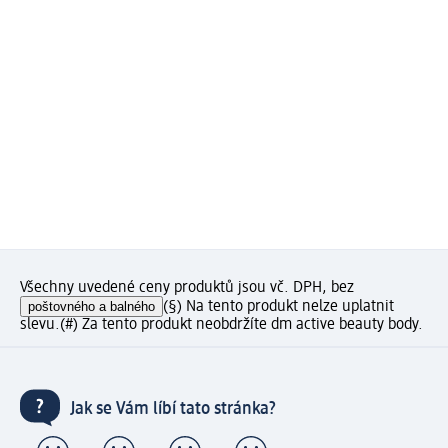
Všechny uvedené ceny produktů jsou vč. DPH, bez
poštovného a balného
(§) Na tento produkt nelze uplatnit
slevu.
(#) Za tento produkt neobdržíte dm active beauty body.
Jak se Vám líbí tato stránka?