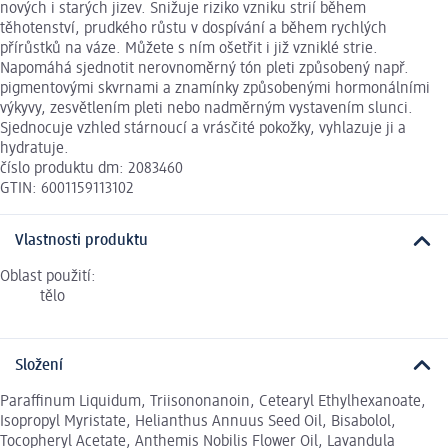
nových i starých jizev. Snižuje riziko vzniku strií během
těhotenství, prudkého růstu v dospívání a během rychlých
přírůstků na váze. Můžete s ním ošetřit i již vzniklé strie.
Napomáhá sjednotit nerovnoměrný tón pleti způsobený např.
pigmentovými skvrnami a znamínky způsobenými hormonálními
výkyvy, zesvětlením pleti nebo nadměrným vystavením slunci.
Sjednocuje vzhled stárnoucí a vrásčité pokožky, vyhlazuje ji a
hydratuje.
číslo produktu dm: 2083460
GTIN: 6001159113102
Vlastnosti produktu
Oblast použití:
tělo
Složení
Paraffinum Liquidum, Triisononanoin, Cetearyl Ethylhexanoate,
Isopropyl Myristate, Helianthus Annuus Seed Oil, Bisabolol,
Tocopheryl Acetate, Anthemis Nobilis Flower Oil, Lavandula