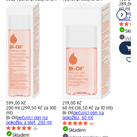
289,00 K
60 ml (48
Bi-Oil
peč
pokožku,
Skla
Vybra
599,00 Kč
219,00 Kč
200 ml (299,50 Kč za 100
60 ml (36,50 Kč za 10 ml)
ml)
Bi-Oil
pečující olej na
Bi-Oil
pečující olej na
pokožku, 60 ml
pokožku a pleť, 200 ml
(6)
(6)
Skladem
Skladem