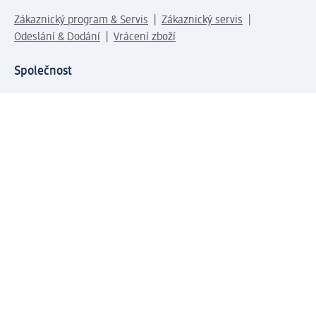
Zákaznický program & Servis
Zákaznický servis
Odeslání & Dodání
Vrácení zboží
Společnost
O společnosti
Společenská odpovědnost
Kariéra
Press centrum
Svět dm
Platební možnosti