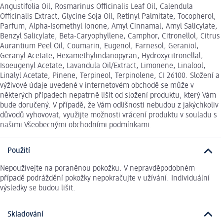
Angustifolia Oil, Rosmarinus Officinalis Leaf Oil, Calendula
Officinalis Extract, Glycine Soja Oil, Retinyl Palmitate, Tocopherol,
Parfum, Alpha-Isomethyl Ionone, Amyl Cinnamal, Amyl Salicylate,
Benzyl Salicylate, Beta-Caryophyllene, Camphor, Citronellol, Citrus
Aurantium Peel Oil, Coumarin, Eugenol, Farnesol, Geraniol,
Geranyl Acetate, Hexamethylindanopyran, Hydroxycitronellal,
Isoeugenyl Acetate, Lavandula Oil/Extract, Limonene, Linalool,
Linalyl Acetate, Pinene, Terpineol, Terpinolene, CI 26100. Složení a
výživové údaje uvedené v internetovém obchodě se může v
některých případech nepatrně lišit od složení produktu, který Vám
bude doručený. V případě, že Vám odlišnosti nebudou z jakýchkoliv
důvodů vyhovovat, využijte možnosti vrácení produktu v souladu s
našimi Všeobecnými obchodními podmínkami.
Použití
Nepoužívejte na poraněnou pokožku. V nepravděpodobném
případě podráždění pokožky nepokračujte v užívání. Individuální
výsledky se budou lišit.
Skladování