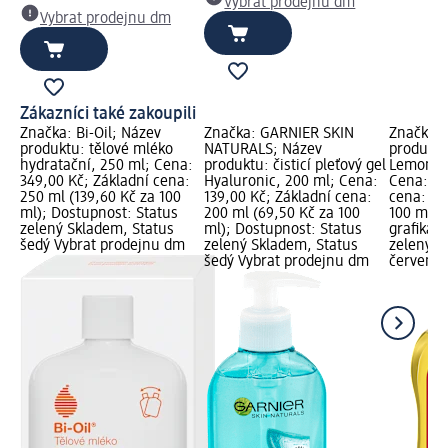
Vybrat prodejnu dm
Vybrat prodejnu dm
Zákazníci také zakoupili
Značka: Bi-Oil; Název
Značka: GARNIER SKIN
Značka: 
produktu: tělové mléko
NATURALS; Název
produktu
hydratační, 250 ml; Cena:
produktu: čisticí pleťový gel
Lemon & 
349,00 Kč; Základní cena:
Hyaluronic, 200 ml; Cena:
Cena: 11
250 ml (139,60 Kč za 100
139,00 Kč; Základní cena:
cena: 75
ml); Dostupnost: Status
200 ml (69,50 Kč za 100
100 ml);
zelený Skladem, Status
ml); Dostupnost: Status
grafika;
šedý Vybrat prodejnu dm
zelený Skladem, Status
zelený S
šedý Vybrat prodejnu dm
červený 