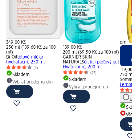
349,00 Kč
dm
250 ml (139,60 Kč za 100
139,00 Kč
ml)
200 ml (69,50 Kč za 100 ml)
Bi-Oil
tělové mléko
GARNIER SKIN
hydratační, 250 ml
NATURALS
čisticí pleťový gel
Hyaluronic, 200 ml
(9)
119,00 K
(97)
Skladem
750 ml (
Skladem
Somat
le
Vybrat prodejnu dm
Lemon & 
Vybrat prodejnu dm
Upoz
Skla
Všech