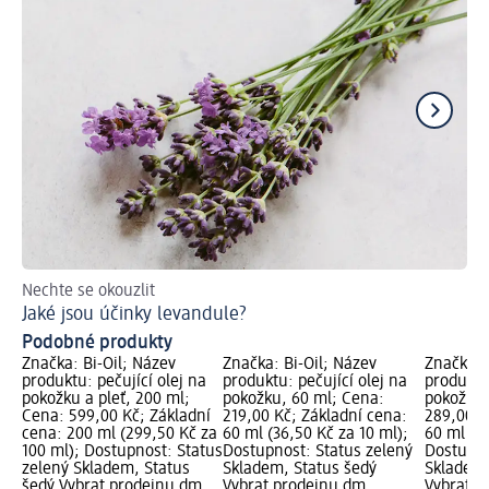
Nechte se okouzlit
Úč
Jaké jsou účinky levandule?
Ja
Podobné produkty
Značka: Bi-Oil; Název
Značka: Bi-Oil; Název
Značka: 
produktu: pečující olej na
produktu: pečující olej na
produktu:
pokožku a pleť, 200 ml;
pokožku, 60 ml; Cena:
pokožku,
Cena: 599,00 Kč; Základní
219,00 Kč; Základní cena:
289,00 K
cena: 200 ml (299,50 Kč za
60 ml (36,50 Kč za 10 ml);
60 ml (48
100 ml); Dostupnost: Status
Dostupnost: Status zelený
Dostupno
zelený Skladem, Status
Skladem, Status šedý
Skladem,
šedý Vybrat prodejnu dm
Vybrat prodejnu dm
Vybrat p