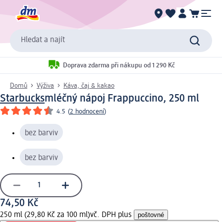
Hledat a najít
Doprava zdarma při nákupu od 1 290 Kč
Domů
Výživa
Káva, čaj & kakao
Starbucks
mléčný nápoj Frappuccino, 250 ml
4.5
(
2 hodnocení
)
bez barviv
bez barviv
74,50 Kč
250 ml (29,80 Kč za 100 ml)
vč. DPH plus
poštovné