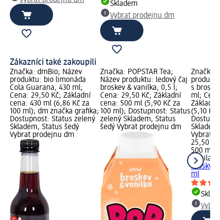
Skladem
Vybrat prodejnu dm
Zákazníci také zakoupili
Značka: dmBio; Název
Značka: POPSTAR Tea;
Značka: 
produktu: bio limonáda
Název produktu: ledový čaj
produktu
Cola Guarana, 430 ml;
broskev & vanilka, 0,5 l;
s broskv
Cena: 29,50 Kč; Základní
Cena: 29,50 Kč; Základní
ml; Cena
cena: 430 ml (6,86 Kč za
cena: 500 ml (5,90 Kč za
Základní
100 ml); dm značka grafika;
100 ml); Dostupnost: Status
(5,10 Kč 
Dostupnost: Status zelený
zelený Skladem, Status
Dostupno
Skladem, Status šedý
šedý Vybrat prodejnu dm
Skladem,
Vybrat prodejnu dm
Vybrat p
25,50 Kč
500 ml (
Aquila
Aq
broskvov
ml
Skla
Vybra