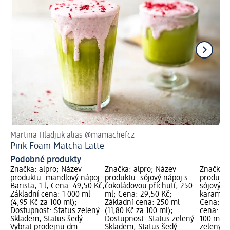
Martina Hladjuk alias @mamachefcz
Od
Pink Foam Matcha Latte
Vy
Podobné produkty
Značka: alpro; Název
Značka: alpro; Název
Značka: 
produktu: mandlový nápoj
produktu: sójový nápoj s
produktu
Barista, 1 l; Cena: 49,50 Kč;
čokoládovou příchutí, 250
sójový ná
Základní cena: 1 000 ml
ml; Cena: 29,50 Kč;
karamelu
(4,95 Kč za 100 ml);
Základní cena: 250 ml
Cena: 39
Dostupnost: Status zelený
(11,80 Kč za 100 ml);
cena: 25
Skladem, Status šedý
Dostupnost: Status zelený
100 ml);
Vybrat prodejnu dm
Skladem, Status šedý
zelený S