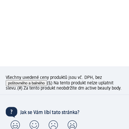
Všechny uvedené ceny produktů jsou vč. DPH, bez
poštovného a balného
(§) Na tento produkt nelze uplatnit
slevu.
(#) Za tento produkt neobdržíte dm active beauty body.
Jak se Vám líbí tato stránka?