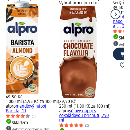
Vybrat prodejnu dm
šedý Vyb
39,50 Kč
250 ml (
alpro
Hig
nápoj s 
a..., 250
Skla
Vybra
49,50 Kč
1 000 ml (4,95 Kč za 100 ml)
29,50 Kč
alpro
mandlový nápoj
250 ml (11,80 Kč za 100 ml)
Barista, 1 l
alpro
sójový nápoj s
čokoládovou příchutí, 250
(3)
ml
Skladem
(2)
Vybrat prodejnu dm