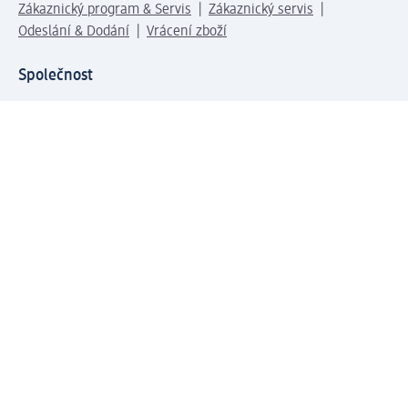
Zákaznický program & Servis
Zákaznický servis
Odeslání & Dodání
Vrácení zboží
Společnost
O společnosti
Společenská odpovědnost
Kariéra
Press centrum
Svět dm
Platební možnosti