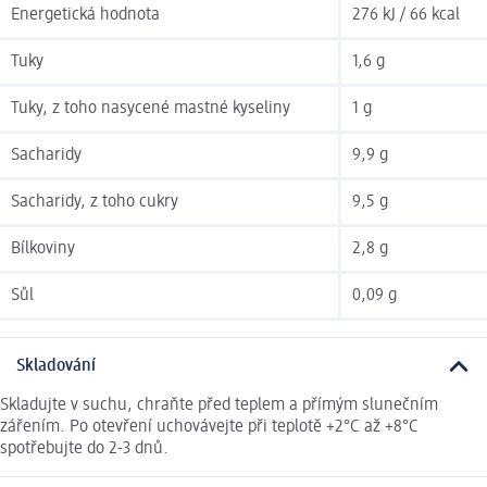
Energetická hodnota
276 kJ / 66 kcal
Tuky
1,6 g
Tuky, z toho nasycené mastné kyseliny
1 g
Sacharidy
9,9 g
Sacharidy, z toho cukry
9,5 g
Bílkoviny
2,8 g
Sůl
0,09 g
Skladování
Skladujte v suchu, chraňte před teplem a přímým slunečním
zářením. Po otevření uchovávejte při teplotě +2°C až +8°C
spotřebujte do 2-3 dnů.