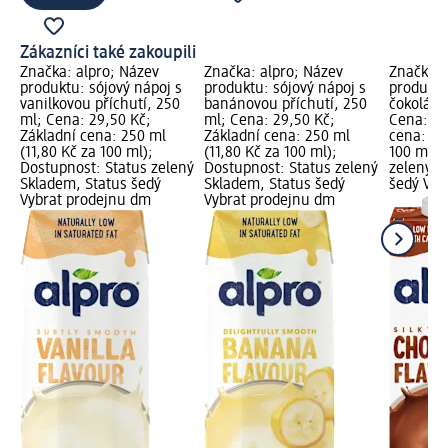
Zákazníci také zakoupili
Značka: alpro; Název
Značka: alpro; Název
Značka: 
produktu: sójový nápoj s
produktu: sójový nápoj s
produktu
vanilkovou příchutí, 250
banánovou příchutí, 250
čokoládov
ml; Cena: 29,50 Kč;
ml; Cena: 29,50 Kč;
Cena: 49
Základní cena: 250 ml
Základní cena: 250 ml
cena: 1 
(11,80 Kč za 100 ml);
(11,80 Kč za 100 ml);
100 ml);
Dostupnost: Status zelený
Dostupnost: Status zelený
zelený S
Skladem, Status šedý
Skladem, Status šedý
šedý Vyb
Vybrat prodejnu dm
Vybrat prodejnu dm