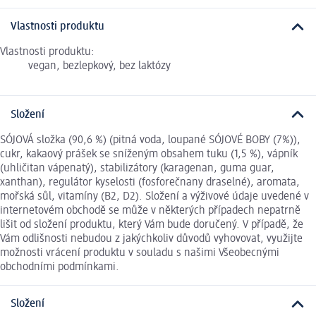
Vlastnosti produktu
Vlastnosti produktu:
vegan, bezlepkový, bez laktózy
Složení
SÓJOVÁ složka (90,6 %) (pitná voda, loupané SÓJOVÉ BOBY (7%)),
cukr, kakaový prášek se sníženým obsahem tuku (1,5 %), vápník
(uhličitan vápenatý), stabilizátory (karagenan, guma guar,
xanthan), regulátor kyselosti (fosforečnany draselné), aromata,
mořská sůl, vitamíny (B2, D2). Složení a výživové údaje uvedené v
internetovém obchodě se může v některých případech nepatrně
lišit od složení produktu, který Vám bude doručený. V případě, že
Vám odlišnosti nebudou z jakýchkoliv důvodů vyhovovat, využijte
možnosti vrácení produktu v souladu s našimi Všeobecnými
obchodními podmínkami.
Složení