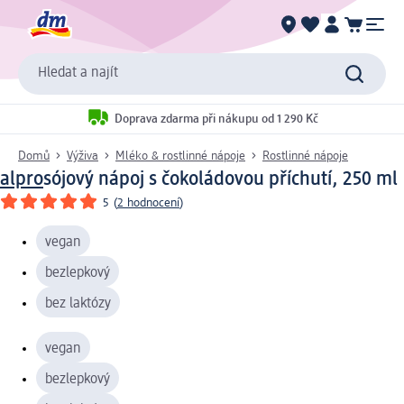
Hledat a najít
Doprava zdarma při nákupu od 1 290 Kč
Domů
Výživa
Mléko & rostlinné nápoje
Rostlinné nápoje
alpro
sójový nápoj s čokoládovou příchutí, 250 ml
5
(
2 hodnocení
)
vegan
bezlepkový
bez laktózy
vegan
bezlepkový