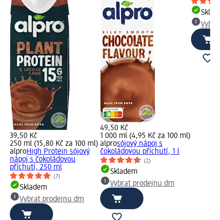
Skla
Vybra
49,50 Kč
39,50 Kč
1 000 ml (4,95 Kč za 100 ml)
250 ml (15,80 Kč za 100 ml)
alpro
sójový nápoj s
alpro
High Protein sójový
čokoládovou příchutí, 1 l
nápoj s čokoládovou
(2)
příchutí, 250 ml
Skladem
(7)
Vybrat prodejnu dm
Skladem
Vybrat prodejnu dm