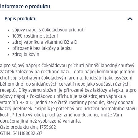
Informace o produktu
Popis produktu
sójový nápoj s čokoládovou příchutí
100% rostlinné složení
zdroj vápníku a vitamínů B2 a D
přirozeně bez laktózy a lepku
zdroj bílkovin
alpro sójový nápoj s čokoládovou příchutí přináší lahodný chuťový
zážitek založený na rostlinné bázi. Tento nápoj kombinuje jemnou
chuť sóji s bohatým čokoládovým aroma. Je ideální jako osvěžení
během dne, do snídaňových cereálií nebo jako součást různých
receptů. Díky svému složení je přirozeně bez laktózy a lepku. alpro
sójový nápoj s čokoládovou příchutí je také zdrojem vápníku a
vitamínů B2 a D. Jedná se o čistě rostlinný produkt, který obohatí
každý jídelníček. *Vápník je potřebný pro udržení normálního stavu
kostí. * Tento výrobek prochází změnou designu, může Vám
doručena jiná než vyobrazená varianta.
číslo produktu dm: 1755682
GTIN: 5411188082637