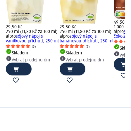
49,50 Kč
29,50 Kč
29,50 Kč
1 000 ml 
250 ml (11,80 Kč za 100 ml)
250 ml (11,80 Kč za 100 ml)
alpro
sój
alpro
sójový nápoj s
alpro
sójový nápoj s
čokoládov
vanilkovou příchutí, 250 ml
banánovou příchutí, 250 ml
(3)
(3)
Skla
Skladem
Skladem
Vybra
Vybrat prodejnu dm
Vybrat prodejnu dm