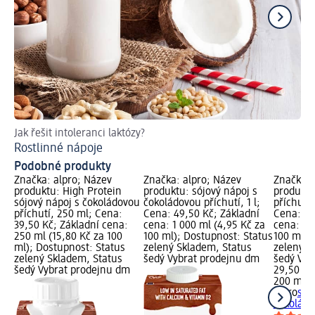
Jak řešit intoleranci laktózy?
Mm
Rostlinné nápoje
Re
Podobné produkty
Značka: alpro; Název
Značka: alpro; Název
Značka: 
produktu: High Protein
produktu: sójový nápoj s
produktu
sójový nápoj s čokoládovou
čokoládovou příchutí, 1 l;
příchutí 
příchutí, 250 ml; Cena:
Cena: 49,50 Kč; Základní
Cena: 29
39,50 Kč; Základní cena:
cena: 1 000 ml (4,95 Kč za
cena: 20
250 ml (15,80 Kč za 100
100 ml); Dostupnost: Status
100 ml);
ml); Dostupnost: Status
zelený Skladem, Status
zelený S
zelený Skladem, Status
šedý Vybrat prodejnu dm
šedý Vyb
šedý Vybrat prodejnu dm
29,50 Kč
200 ml (
alpro
sój
čokolády