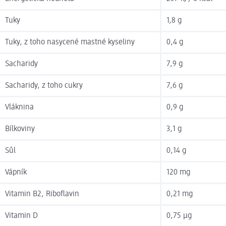
Tuky
1,8 g
Tuky, z toho nasycené mastné kyseliny
0,4 g
Sacharidy
7,9 g
Sacharidy, z toho cukry
7,6 g
Vláknina
0,9 g
Bílkoviny
3,1 g
Sůl
0,14 g
Vápník
120 mg
Vitamin B2, Riboflavin
0,21 mg
Vitamin D
0,75 µg