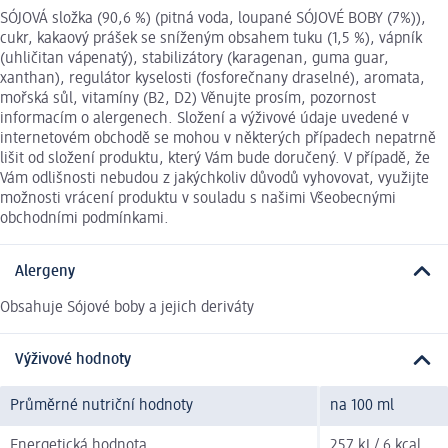
SÓJOVÁ složka (90,6 %) (pitná voda, loupané SÓJOVÉ BOBY (7%)),
cukr, kakaový prášek se sníženým obsahem tuku (1,5 %), vápník
(uhličitan vápenatý), stabilizátory (karagenan, guma guar,
xanthan), regulátor kyselosti (fosforečnany draselné), aromata,
mořská sůl, vitamíny (B2, D2) Věnujte prosím, pozornost
informacím o alergenech. Složení a výživové údaje uvedené v
internetovém obchodě se mohou v některých případech nepatrně
lišit od složení produktu, který Vám bude doručený. V případě, že
Vám odlišnosti nebudou z jakýchkoliv důvodů vyhovovat, využijte
možnosti vrácení produktu v souladu s našimi Všeobecnými
obchodními podmínkami.
Alergeny
Obsahuje Sójové boby a jejich deriváty
Výživové hodnoty
Průměrné nutriční hodnoty
na 100 ml
Energetická hodnota
257 kJ / 6 kcal