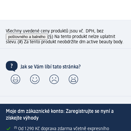
Všechny uvedené ceny produktů jsou vč. DPH, bez
poštovného a balného
(§) Na tento produkt nelze uplatnit
slevu.
(#) Za tento produkt neobdržíte dm active beauty body.
Jak se Vám líbí tato stránka?
Moje dm zákaznické konto: Zaregistrujte se nyní a
získejte výhody
⁽¹⁾ Od 1 290 Kč doprava zdarma včetně expresního