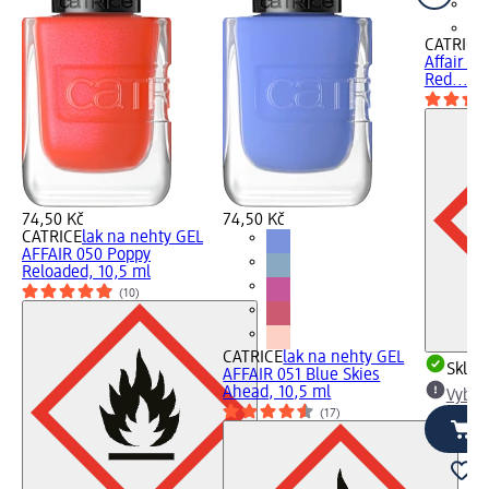
+3
CATRICE
Affair 0
Red..., 1
74,50 Kč
74,50 Kč
CATRICE
lak na nehty GEL
AFFAIR 050 Poppy
Reloaded, 10,5 ml
(10)
CATRICE
lak na nehty GEL
Skla
AFFAIR 051 Blue Skies
Ahead, 10,5 ml
Vybra
(17)