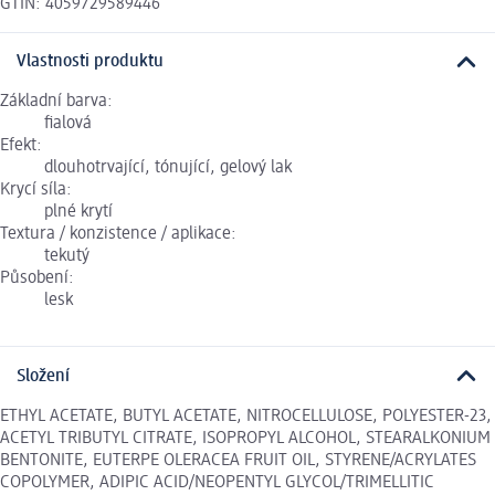
GTIN: 4059729589446
Vlastnosti produktu
Základní barva:
fialová
Efekt:
dlouhotrvající, tónující, gelový lak
Krycí síla:
plné krytí
Textura / konzistence / aplikace:
tekutý
Působení:
lesk
Složení
ETHYL ACETATE, BUTYL ACETATE, NITROCELLULOSE, POLYESTER-23,
ACETYL TRIBUTYL CITRATE, ISOPROPYL ALCOHOL, STEARALKONIUM
BENTONITE, EUTERPE OLERACEA FRUIT OIL, STYRENE/ACRYLATES
COPOLYMER, ADIPIC ACID/NEOPENTYL GLYCOL/TRIMELLITIC