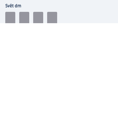
Svět dm
Platební možnosti
Spojte se s dm