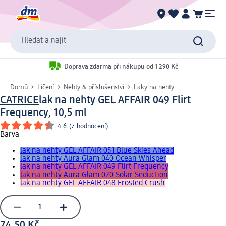
Hledat a najít
Doprava zdarma při nákupu od 1 290 Kč
Domů
Líčení
Nehty & příslušenství
Laky na nehty
CATRICE
lak na nehty GEL AFFAIR 049 Flirt
Frequency, 10,5 ml
4.6
(
7 hodnocení
)
Barva
lak na nehty GEL AFFAIR 051 Blue Skies Ahead
lak na nehty Aura Glam 040 Ocean Whisper
lak na nehty GEL AFFAIR 049 Flirt Frequency
lak na nehty Aura Glam 020 Solar Seduction
lak na nehty GEL AFFAIR 048 Frosted Crush
74,50 Kč