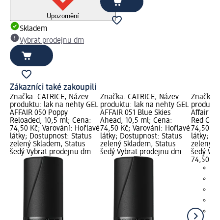
Upozornění
Skladem
Vybrat prodejnu dm
Zákazníci také zakoupili
Značka: CATRICE; Název
Značka: CATRICE; Název
Značka: 
produktu: lak na nehty GEL
produktu: lak na nehty GEL
produktu
AFFAIR 050 Poppy
AFFAIR 051 Blue Skies
Affair 0
Reloaded, 10,5 ml; Cena:
Ahead, 10,5 ml; Cena:
Red Carp
74,50 Kč; Varování: Hořlavé
74,50 Kč; Varování: Hořlavé
74,50 Kč
látky; Dostupnost: Status
látky; Dostupnost: Status
látky; D
zelený Skladem, Status
zelený Skladem, Status
zelený S
šedý Vybrat prodejnu dm
šedý Vybrat prodejnu dm
šedý Vyb
74,50 Kč