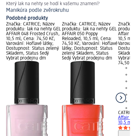
Který lak na nehty se hodí k vašemu znamení?
Ge
Manikúra podle zvěrokruhu
Podobné produkty
Značka: CATRICE; Název
Značka: CATRICE; Název
Značka: 
produktu: lak na nehty GEL
produktu: lak na nehty GEL
produktu
AFFAIR 048 Frosted Crush,
AFFAIR 050 Poppy
Affair 0
10,5 ml; Cena: 74,50 Kč;
Reloaded, 10,5 ml; Cena:
10,5 ml;
Varování: Hořlavé látky;
74,50 Kč; Varování: Hořlavé
Varování:
Dostupnost: Status zelený
látky; Dostupnost: Status
Dostupno
Skladem, Status šedý
zelený Skladem, Status
Skladem,
Vybrat prodejnu dm
šedý Vybrat prodejnu dm
Vybrat p
74,50 Kč
+3
CATRICE
Affair 0
10,5 ml