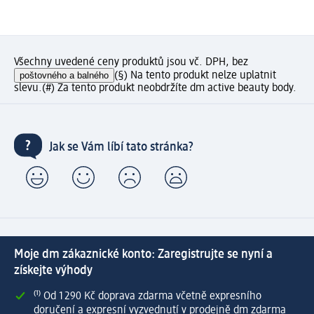
Všechny uvedené ceny produktů jsou vč. DPH, bez
poštovného a balného
(§) Na tento produkt nelze uplatnit
slevu.
(#) Za tento produkt neobdržíte dm active beauty body.
Jak se Vám líbí tato stránka?
Moje dm zákaznické konto: Zaregistrujte se nyní a
získejte výhody
⁽¹⁾ Od 1 290 Kč doprava zdarma včetně expresního
doručení a expresní vyzvednutí v prodejně dm zdarma