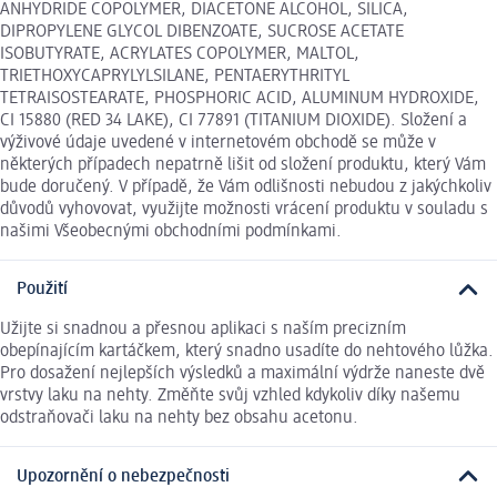
ANHYDRIDE COPOLYMER, DIACETONE ALCOHOL, SILICA,
DIPROPYLENE GLYCOL DIBENZOATE, SUCROSE ACETATE
ISOBUTYRATE, ACRYLATES COPOLYMER, MALTOL,
TRIETHOXYCAPRYLYLSILANE, PENTAERYTHRITYL
TETRAISOSTEARATE, PHOSPHORIC ACID, ALUMINUM HYDROXIDE,
CI 15880 (RED 34 LAKE), CI 77891 (TITANIUM DIOXIDE). Složení a
výživové údaje uvedené v internetovém obchodě se může v
některých případech nepatrně lišit od složení produktu, který Vám
bude doručený. V případě, že Vám odlišnosti nebudou z jakýchkoliv
důvodů vyhovovat, využijte možnosti vrácení produktu v souladu s
našimi Všeobecnými obchodními podmínkami.
Použití
Užijte si snadnou a přesnou aplikaci s naším precizním
obepínajícím kartáčkem, který snadno usadíte do nehtového lůžka.
Pro dosažení nejlepších výsledků a maximální výdrže naneste dvě
vrstvy laku na nehty. Změňte svůj vzhled kdykoliv díky našemu
odstraňovači laku na nehty bez obsahu acetonu.
Upozornění o nebezpečnosti