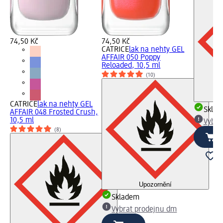
74,50 Kč
74,50 Kč
CATRICE
lak na nehty GEL
AFFAIR 050 Poppy
Reloaded, 10,5 ml
(10)
CATRICE
lak na nehty GEL
Skla
AFFAIR 048 Frosted Crush,
10,5 ml
Vybra
(8)
Upozornění
Skladem
Vybrat prodejnu dm