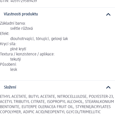
GTIN: 4059729589439
Vlastnosti produktu
Základní barva:
světle růžová
Efekt:
dlouhotrvající, tónující, gelový lak
Krycí síla:
plné krytí
Textura / konzistence / aplikace:
tekutý
Působení:
lesk
Složení
ETHYL ACETATE, BUTYL ACETATE, NITROCELLULOSE, POLYESTER-23,
ACETYL TRIBUTYL CITRATE, ISOPROPYL ALCOHOL, STEARALKONIUM
BENTONITE, EUTERPE OLERACEA FRUIT OIL, STYRENE/ACRYLATES
COPOLYMER, ADIPIC ACID/NEOPENTYL GLYCOL/TRIMELLITIC