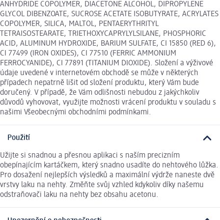
ANHYDRIDE COPOLYMER, DIACETONE ALCOHOL, DIPROPYLENE
GLYCOL DIBENZOATE, SUCROSE ACETATE ISOBUTYRATE, ACRYLATES
COPOLYMER, SILICA, MALTOL, PENTAERYTHRITYL
TETRAISOSTEARATE, TRIETHOXYCAPRYLYLSILANE, PHOSPHORIC
ACID, ALUMINUM HYDROXIDE, BARIUM SULFATE, CI 15850 (RED 6),
CI 77499 (IRON OXIDES), CI 77510 (FERRIC AMMONIUM
FERROCYANIDE), CI 77891 (TITANIUM DIOXIDE). Složení a výživové
údaje uvedené v internetovém obchodě se může v některých
případech nepatrně lišit od složení produktu, který Vám bude
doručený. V případě, že Vám odlišnosti nebudou z jakýchkoliv
důvodů vyhovovat, využijte možnosti vrácení produktu v souladu s
našimi Všeobecnými obchodními podmínkami.
Použití
Užijte si snadnou a přesnou aplikaci s naším precizním
obepínajícím kartáčkem, který snadno usadíte do nehtového lůžka.
Pro dosažení nejlepších výsledků a maximální výdrže naneste dvě
vrstvy laku na nehty. Změňte svůj vzhled kdykoliv díky našemu
odstraňovači laku na nehty bez obsahu acetonu.