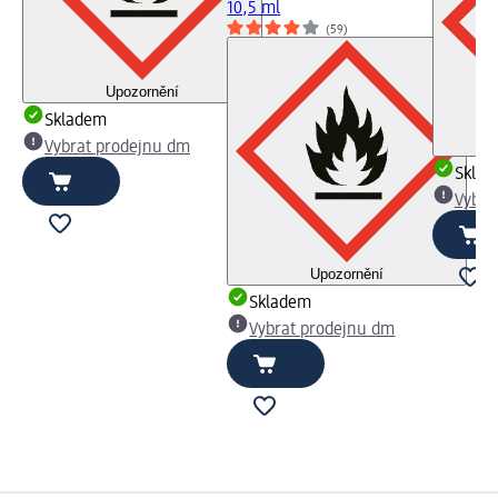
10,5 ml
(59)
Upozornění
Skladem
Vybrat prodejnu dm
Skla
Vybra
Upozornění
Skladem
Vybrat prodejnu dm