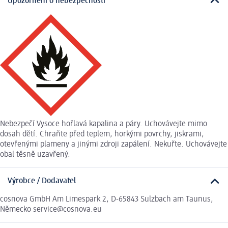
Upozornění o nebezpečnosti
Nebezpečí Vysoce hořlavá kapalina a páry. Uchovávejte mimo
dosah dětí. Chraňte před teplem, horkými povrchy, jiskrami,
otevřenými plameny a jinými zdroji zapálení. Nekuřte. Uchovávejte
obal těsně uzavřený.
Výrobce / Dodavatel
cosnova GmbH Am Limespark 2, D-65843 Sulzbach am Taunus,
Německo service@cosnova.eu