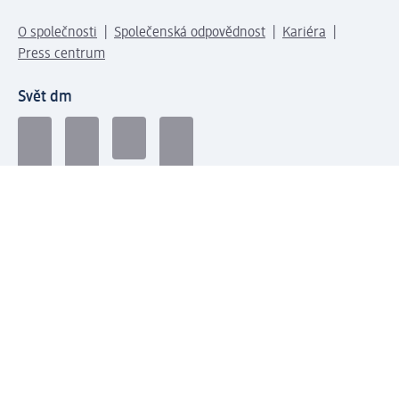
O společnosti
Společenská odpovědnost
Kariéra
Press centrum
Svět dm
Platební možnosti
Spojte se s dm