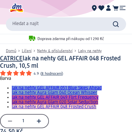
Hledat a najít
Doprava zdarma při nákupu od 1 290 Kč
Domů
Líčení
Nehty & příslušenství
Laky na nehty
CATRICE
lak na nehty GEL AFFAIR 048 Frosted
Crush, 10,5 ml
4.9
(
8 hodnocení
)
Barva
lak na nehty GEL AFFAIR 051 Blue Skies Ahead
lak na nehty Aura Glam 040 Ocean Whisper
lak na nehty GEL AFFAIR 049 Flirt Frequency
lak na nehty Aura Glam 020 Solar Seduction
lak na nehty GEL AFFAIR 048 Frosted Crush
74,50 Kč