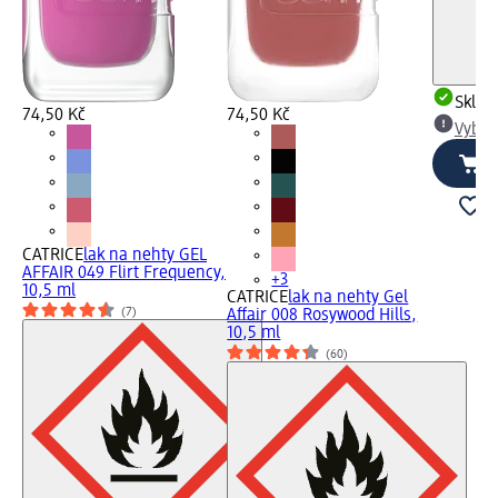
Skla
74,50 Kč
74,50 Kč
Vybra
CATRICE
lak na nehty GEL
AFFAIR 049 Flirt Frequency,
+3
10,5 ml
CATRICE
lak na nehty Gel
(7)
Affair 008 Rosywood Hills,
10,5 ml
(60)