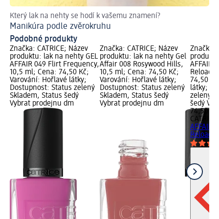
Který lak na nehty se hodí k vašemu znamení?
Ge
Manikúra podle zvěrokruhu
Podobné produkty
Značka: CATRICE; Název
Značka: CATRICE; Název
Značka: 
produktu: lak na nehty GEL
produktu: lak na nehty Gel
produktu
AFFAIR 049 Flirt Frequency,
Affair 008 Rosywood Hills,
AFFAIR 0
10,5 ml; Cena: 74,50 Kč;
10,5 ml; Cena: 74,50 Kč;
Reloaded
Varování: Hořlavé látky;
Varování: Hořlavé látky;
74,50 Kč
Dostupnost: Status zelený
Dostupnost: Status zelený
látky; D
Skladem, Status šedý
Skladem, Status šedý
zelený S
Vybrat prodejnu dm
Vybrat prodejnu dm
šedý Vyb
74,50 Kč
CATRICE
AFFAIR 0
Reloaded