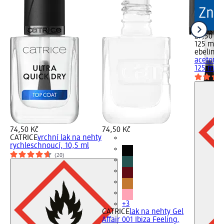
27,50 Kč
125 ml (
ebelin
od
acetonem
125 ml
74,50 Kč
74,50 Kč
CATRICE
vrchní lak na nehty
rychleschnoucí, 10,5 ml
(20)
+3
CATRICE
lak na nehty Gel
Affair 001 Ibiza Feeling,