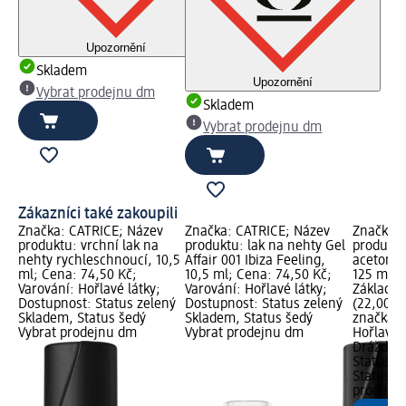
Upozornění
Skladem
Upozornění
Vybrat prodejnu dm
Skladem
Vybrat prodejnu dm
Zákazníci také zakoupili
Značka: CATRICE; Název
Značka: CATRICE; Název
Značka: 
produktu: vrchní lak na
produktu: lak na nehty Gel
produktu
nehty rychleschnoucí, 10,5
Affair 001 Ibiza Feeling,
acetonem
ml; Cena: 74,50 Kč;
10,5 ml; Cena: 74,50 Kč;
125 ml; 
Varování: Hořlavé látky;
Varování: Hořlavé látky;
Základní
Dostupnost: Status zelený
Dostupnost: Status zelený
(22,00 K
Skladem, Status šedý
Skladem, Status šedý
značka g
Vybrat prodejnu dm
Vybrat prodejnu dm
Hořlavé l
Dráždivé
Status z
Status š
prodejn