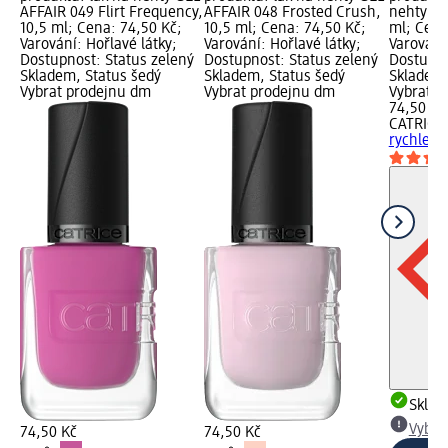
AFFAIR 049 Flirt Frequency,
AFFAIR 048 Frosted Crush,
nehty ry
10,5 ml; Cena: 74,50 Kč;
10,5 ml; Cena: 74,50 Kč;
ml; Cena
Varování: Hořlavé látky;
Varování: Hořlavé látky;
Varování:
Dostupnost: Status zelený
Dostupnost: Status zelený
Dostupno
Skladem, Status šedý
Skladem, Status šedý
Skladem,
Vybrat prodejnu dm
Vybrat prodejnu dm
Vybrat p
74,50 Kč
CATRICE
rychlesc
Skla
Vybra
74,50 Kč
74,50 Kč