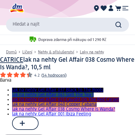
Hledat a najít
Doprava zdarma při nákupu od 1 290 Kč
Domů
Líčení
Nehty & příslušenství
Laky na nehty
CATRICE
lak na nehty Gel Affair 038 Cosmo Where
Is Wanda?, 10,5 ml
4.2
(
54 hodnocení
)
Barva
lak na nehty Gel Affair 037 Black To The Roots
lak na nehty Gel Affair 041 Spill The Tea-l
lak na nehty Gel Affair 021 Caught On The Red Carpet
lak na nehty Gel Affair 040 Copper Cabana
lak na nehty Gel Affair 038 Cosmo Where Is Wanda?
lak na nehty Gel Affair 001 Ibiza Feeling