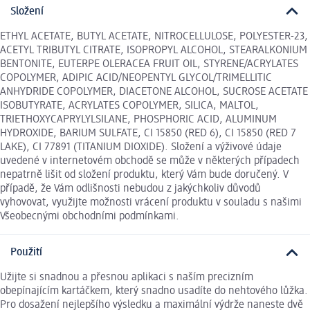
Složení
ETHYL ACETATE, BUTYL ACETATE, NITROCELLULOSE, POLYESTER-23,
ACETYL TRIBUTYL CITRATE, ISOPROPYL ALCOHOL, STEARALKONIUM
BENTONITE, EUTERPE OLERACEA FRUIT OIL, STYRENE/ACRYLATES
COPOLYMER, ADIPIC ACID/NEOPENTYL GLYCOL/TRIMELLITIC
ANHYDRIDE COPOLYMER, DIACETONE ALCOHOL, SUCROSE ACETATE
ISOBUTYRATE, ACRYLATES COPOLYMER, SILICA, MALTOL,
TRIETHOXYCAPRYLYLSILANE, PHOSPHORIC ACID, ALUMINUM
HYDROXIDE, BARIUM SULFATE, CI 15850 (RED 6), CI 15850 (RED 7
LAKE), CI 77891 (TITANIUM DIOXIDE). Složení a výživové údaje
uvedené v internetovém obchodě se může v některých případech
nepatrně lišit od složení produktu, který Vám bude doručený. V
případě, že Vám odlišnosti nebudou z jakýchkoliv důvodů
vyhovovat, využijte možnosti vrácení produktu v souladu s našimi
Všeobecnými obchodními podmínkami.
Použití
Užijte si snadnou a přesnou aplikaci s naším precizním
obepínajícím kartáčkem, který snadno usadíte do nehtového lůžka.
Pro dosažení nejlepšího výsledku a maximální výdrže naneste dvě