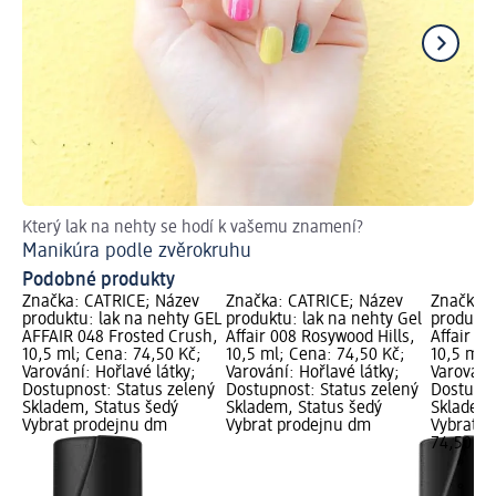
Který lak na nehty se hodí k vašemu znamení?
Ge
Manikúra podle zvěrokruhu
Podobné produkty
Značka: CATRICE; Název
Značka: CATRICE; Název
Značka: 
produktu: lak na nehty GEL
produktu: lak na nehty Gel
produktu
AFFAIR 048 Frosted Crush,
Affair 008 Rosywood Hills,
Affair 0
10,5 ml; Cena: 74,50 Kč;
10,5 ml; Cena: 74,50 Kč;
10,5 ml;
Varování: Hořlavé látky;
Varování: Hořlavé látky;
Varování:
Dostupnost: Status zelený
Dostupnost: Status zelený
Dostupno
Skladem, Status šedý
Skladem, Status šedý
Skladem,
Vybrat prodejnu dm
Vybrat prodejnu dm
Vybrat p
74,50 Kč