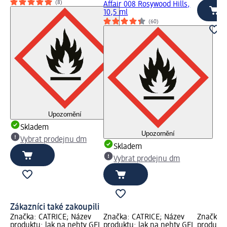
(8)
Affair 008 Rosywood Hills,
10,5 ml
(60)
Upozornění
Skladem
Upozornění
Vybrat prodejnu dm
Skladem
Vybrat prodejnu dm
Zákazníci také zakoupili
Značka: CATRICE; Název
Značka: CATRICE; Název
Značka: 
produktu: lak na nehty GEL
produktu: lak na nehty GEL
produktu