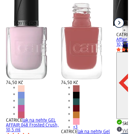
+3
CATRICE
Affair 0
10,5 ml
74,50 Kč
74,50 Kč
CATRICE
lak na nehty GEL
Skla
AFFAIR 048 Frosted Crush,
+3
10,5 ml
Vybra
CATRICE
lak na nehty Gel