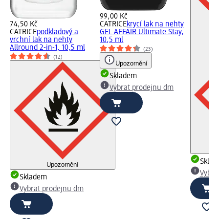
99,00 Kč
74,50 Kč
CATRICE
krycí lak na nehty
CATRICE
podkladový a
GEL AFFAIR Ultimate Stay,
vrchní lak na nehty
10,5 ml
Allround 2-in-1, 10,5 ml
(23)
(12)
Upozornění
Skladem
Vybrat prodejnu dm
Skla
Upozornění
Vybra
Skladem
Vybrat prodejnu dm