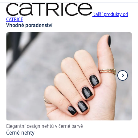
Další produkty od
CATRICE
Vhodné poradenství
Elegantní design nehtů v černé barvě
Hr
Černé nehty
Ja