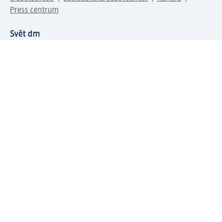
Press centrum
Svět dm
Platební možnosti
Spojte se s dm