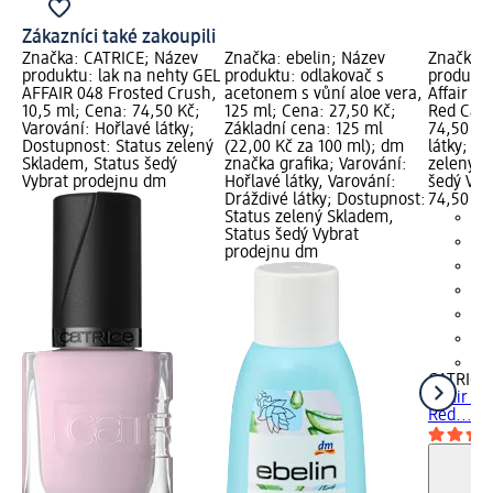
Zákazníci také zakoupili
Značka: CATRICE; Název
Značka: ebelin; Název
Značka: 
produktu: lak na nehty GEL
produktu: odlakovač s
produktu
AFFAIR 048 Frosted Crush,
acetonem s vůní aloe vera,
Affair 0
10,5 ml; Cena: 74,50 Kč;
125 ml; Cena: 27,50 Kč;
Red Carp
Varování: Hořlavé látky;
Základní cena: 125 ml
74,50 Kč
Dostupnost: Status zelený
(22,00 Kč za 100 ml); dm
látky; D
Skladem, Status šedý
značka grafika; Varování:
zelený S
Vybrat prodejnu dm
Hořlavé látky, Varování:
šedý Vyb
Dráždivé látky; Dostupnost:
74,50 Kč
Status zelený Skladem,
Status šedý Vybrat
prodejnu dm
+3
CATRICE
Affair 0
Red..., 1