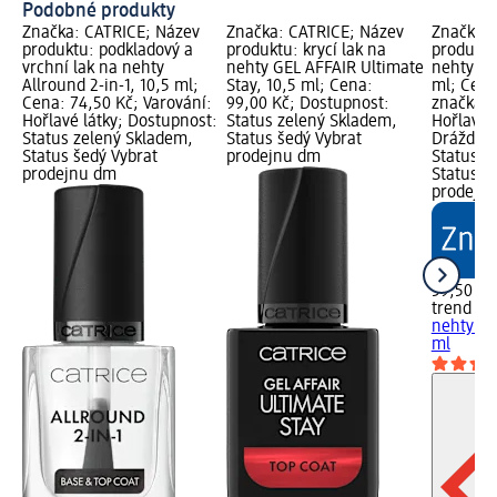
Podobné produkty
Značka: CATRICE; Název
Značka: CATRICE; Název
Značka: 
produktu: podkladový a
produktu: krycí lak na
produktu
vrchní lak na nehty
nehty GEL AFFAIR Ultimate
nehty Ul
Allround 2-in-1, 10,5 ml;
Stay, 10,5 ml; Cena:
ml; Cena
Cena: 74,50 Kč; Varování:
99,00 Kč; Dostupnost:
značka g
Hořlavé látky; Dostupnost:
Status zelený Skladem,
Hořlavé l
Status zelený Skladem,
Status šedý Vybrat
Dráždivé
Status šedý Vybrat
prodejnu dm
Status z
prodejnu dm
Status š
prodejn
59,50 Kč
trend !t 
nehty Ul
ml