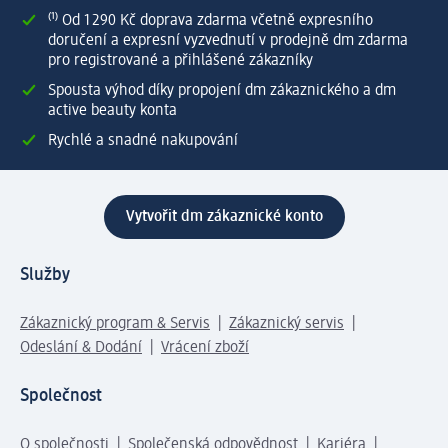
⁽¹⁾ Od 1 290 Kč doprava zdarma včetně expresního
doručení a expresní vyzvednutí v prodejně dm zdarma
pro registrované a přihlášené zákazníky
Spousta výhod díky propojení dm zákaznického a dm
active beauty konta
Rychlé a snadné nakupování
Vytvořit dm zákaznické konto
Služby
Zákaznický program & Servis
Zákaznický servis
Odeslání & Dodání
Vrácení zboží
Společnost
O společnosti
Společenská odpovědnost
Kariéra