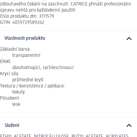
zdlouhavého čekání na zaschnutí. CATRICE přináší profesionální
úpravu nehtů pro každodenní použití.
číslo produktu dm: 3111579
GTIN: 4059729589262
Vlastnosti produktu
Základní barva:
transparentní
Efekt:
dlouhotrvající, rychleschnoucí
Krycí síla:
průhledné krytí
Textura / konzistence / aplikace:
tekutý
Působení:
lesk
Složení
ETHYL ACETATE, NITROCELLULOSE, BUTYL ACETATE, ACRYLATES