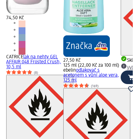
74,50 Kč
CATRICE
lak na nehty GEL
27,50 Kč
Skla
AFFAIR 048 Frosted Crush,
125 ml (22,00 Kč za 100 ml)
10,5 ml
Vybra
ebelin
odlakovač s
(8)
acetonem s vůní aloe vera,
125 ml
(169)