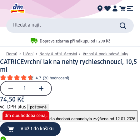
Hledat a najít
Doprava zdarma při nákupu od 1 290 Kč
Domů
Líčení
Nehty & příslušenství
Vrchní & podkladové laky
CATRICE
vrchní lak na nehty rychleschnoucí, 10,5
ml
4.7
(
20 hodnocení
)
74,50 Kč
vč. DPH plus
poštovné
dlouhodobá cena
nebyla zvýšena od 12.01.2026
Vložit do košíku