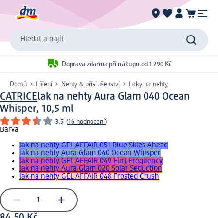
Hledat a najít
Doprava zdarma při nákupu od 1 290 Kč
Domů
Líčení
Nehty & příslušenství
Laky na nehty
CATRICE
lak na nehty Aura Glam 040 Ocean
Whisper, 10,5 ml
3.5
(
16 hodnocení
)
Barva
lak na nehty GEL AFFAIR 051 Blue Skies Ahead
lak na nehty Aura Glam 040 Ocean Whisper
lak na nehty GEL AFFAIR 049 Flirt Frequency
lak na nehty Aura Glam 020 Solar Seduction
lak na nehty GEL AFFAIR 048 Frosted Crush
84,50 Kč