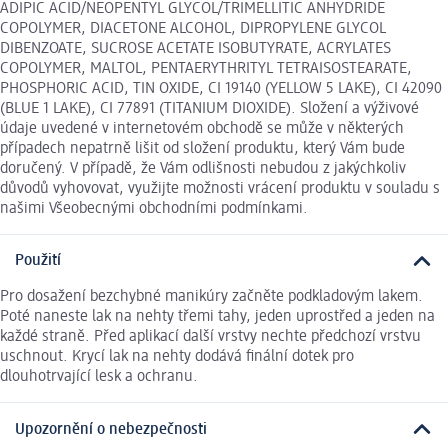
ADIPIC ACID/NEOPENTYL GLYCOL/TRIMELLITIC ANHYDRIDE
COPOLYMER, DIACETONE ALCOHOL, DIPROPYLENE GLYCOL
DIBENZOATE, SUCROSE ACETATE ISOBUTYRATE, ACRYLATES
COPOLYMER, MALTOL, PENTAERYTHRITYL TETRAISOSTEARATE,
PHOSPHORIC ACID, TIN OXIDE, CI 19140 (YELLOW 5 LAKE), CI 42090
(BLUE 1 LAKE), CI 77891 (TITANIUM DIOXIDE). Složení a výživové
údaje uvedené v internetovém obchodě se může v některých
případech nepatrně lišit od složení produktu, který Vám bude
doručený. V případě, že Vám odlišnosti nebudou z jakýchkoliv
důvodů vyhovovat, využijte možnosti vrácení produktu v souladu s
našimi Všeobecnými obchodními podmínkami.
Použití
Pro dosažení bezchybné manikúry začněte podkladovým lakem.
Poté naneste lak na nehty třemi tahy, jeden uprostřed a jeden na
každé straně. Před aplikací další vrstvy nechte předchozí vrstvu
uschnout. Krycí lak na nehty dodává finální dotek pro
dlouhotrvající lesk a ochranu.
Upozornění o nebezpečnosti