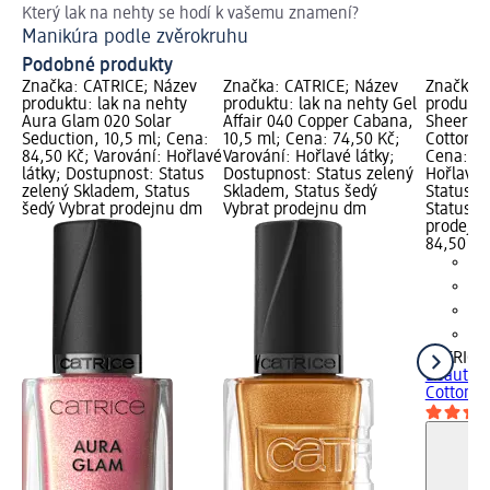
Který lak na nehty se hodí k vašemu znamení?
El
Manikúra podle zvěrokruhu
Če
Podobné produkty
Značka: CATRICE; Název
Značka: CATRICE; Název
Značka: 
produktu: lak na nehty
produktu: lak na nehty Gel
produktu
Aura Glam 020 Solar
Affair 040 Copper Cabana,
Sheer Be
Seduction, 10,5 ml; Cena:
10,5 ml; Cena: 74,50 Kč;
Cotton C
84,50 Kč; Varování: Hořlavé
Varování: Hořlavé látky;
Cena: 84
látky; Dostupnost: Status
Dostupnost: Status zelený
Hořlavé 
zelený Skladem, Status
Skladem, Status šedý
Status z
šedý Vybrat prodejnu dm
Vybrat prodejnu dm
Status š
prodejn
84,50 Kč
CATRICE
Beauties
Cotton...