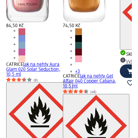
84,50 Kč
74,50 Kč
Skla
Vybra
CATRICE
lak na nehty Aura
Glam 020 Solar Seduction,
+3
10,5 ml
CATRICE
lak na nehty Gel
(8)
Affair 040 Copper Cabana,
10,5 ml
(48)