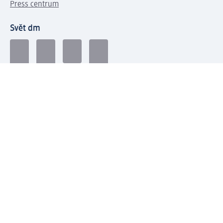
Press centrum
Svět dm
Platební možnosti
Spojte se s dm