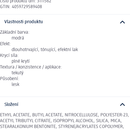
číslo produktu dm: 3111562
GTIN: 4059729589408
Vlastnosti produktu
Základní barva:
modrá
Efekt:
dlouhotrvající, tónující, efektní lak
Krycí síla:
plné krytí
Textura / konzistence / aplikace:
tekutý
Působení:
lesk
Složení
ETHYL ACETATE, BUTYL ACETATE, NITROCELLULOSE, POLYESTER-23,
ACETYL TRIBUTYL CITRATE, ISOPROPYL ALCOHOL, SILICA, MICA,
STEARALKONIUM BENTONITE, STYRENE/ACRYLATES COPOLYMER,