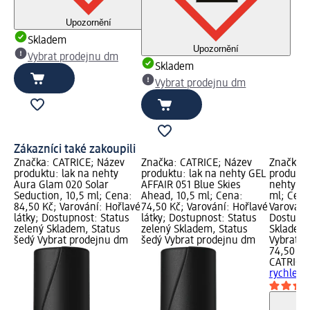
Upozornění
Skladem
Upozornění
Vybrat prodejnu dm
Skladem
Vybrat prodejnu dm
Zákazníci také zakoupili
Značka: CATRICE; Název
Značka: CATRICE; Název
Značka: 
produktu: lak na nehty
produktu: lak na nehty GEL
produktu
Aura Glam 020 Solar
AFFAIR 051 Blue Skies
nehty ry
Seduction, 10,5 ml; Cena:
Ahead, 10,5 ml; Cena:
ml; Cena
84,50 Kč; Varování: Hořlavé
74,50 Kč; Varování: Hořlavé
Varování:
látky; Dostupnost: Status
látky; Dostupnost: Status
Dostupno
zelený Skladem, Status
zelený Skladem, Status
Skladem,
šedý Vybrat prodejnu dm
šedý Vybrat prodejnu dm
Vybrat p
74,50 Kč
CATRICE
rychlesc