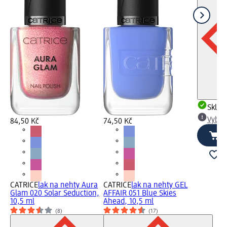
Skla
Vybra
84,50 Kč
74,50 Kč
CATRICE
lak na nehty Aura
CATRICE
lak na nehty GEL
Glam 020 Solar Seduction,
AFFAIR 051 Blue Skies
10,5 ml
Ahead, 10,5 ml
(8)
(17)