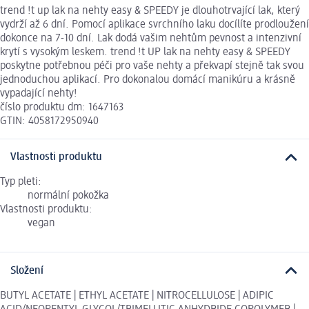
trend !t up lak na nehty easy & SPEEDY je dlouhotrvající lak, který
vydrží až 6 dní. Pomocí aplikace svrchního laku docílíte prodloužení
dokonce na 7-10 dní. Lak dodá vašim nehtům pevnost a intenzivní
krytí s vysokým leskem. trend !t UP lak na nehty easy & SPEEDY
poskytne potřebnou péči pro vaše nehty a překvapí stejně tak svou
jednoduchou aplikací. Pro dokonalou domácí manikúru a krásně
vypadající nehty!
číslo produktu dm: 1647163
GTIN: 4058172950940
Vlastnosti produktu
Typ pleti:
normální pokožka
Vlastnosti produktu:
vegan
Složení
BUTYL ACETATE | ETHYL ACETATE | NITROCELLULOSE | ADIPIC