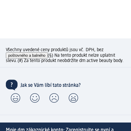
Všechny uvedené ceny produktů jsou vč. DPH, bez
poštovného a balného
(§) Na tento produkt nelze uplatnit
slevu.
(#) Za tento produkt neobdržíte dm active beauty body.
Jak se Vám líbí tato stránka?
Moje dm zákaznické konto: Zaregistrujte se nyní a