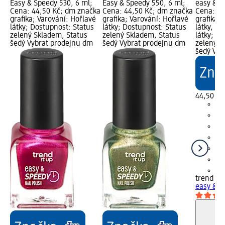
Easy & Speedy 530, 6 ml;
Easy & Speedy 550, 6 ml;
easy & S
Cena: 44,50 Kč; dm značka
Cena: 44,50 Kč; dm značka
Cena: 44
grafika; Varování: Hořlavé
grafika; Varování: Hořlavé
grafika; 
látky; Dostupnost: Status
látky; Dostupnost: Status
látky, Va
zelený Skladem, Status
zelený Skladem, Status
látky; D
šedý Vybrat prodejnu dm
šedý Vybrat prodejnu dm
zelený S
šedý Vyb
44,50 Kč
+3
trend !t 
easy & S