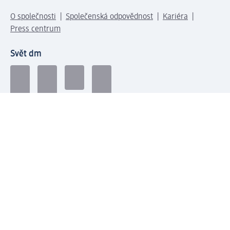
O společnosti
Společenská odpovědnost
Kariéra
Press centrum
Svět dm
Platební možnosti
Spojte se s dm