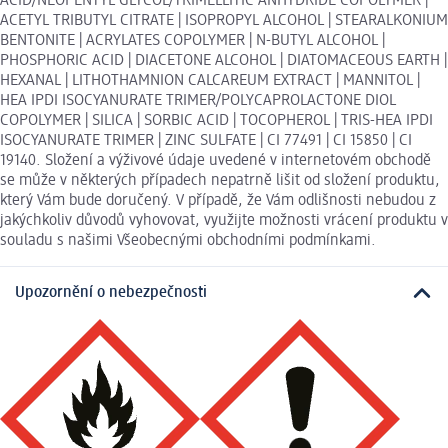
ACID/NEOPENTYL GLYCOL/TRIMELLITIC ANHYDRIDE COPOLYMER |
ACETYL TRIBUTYL CITRATE | ISOPROPYL ALCOHOL | STEARALKONIUM
BENTONITE | ACRYLATES COPOLYMER | N-BUTYL ALCOHOL |
PHOSPHORIC ACID | DIACETONE ALCOHOL | DIATOMACEOUS EARTH |
HEXANAL | LITHOTHAMNION CALCAREUM EXTRACT | MANNITOL |
HEA IPDI ISOCYANURATE TRIMER/POLYCAPROLACTONE DIOL
COPOLYMER | SILICA | SORBIC ACID | TOCOPHEROL | TRIS-HEA IPDI
ISOCYANURATE TRIMER | ZINC SULFATE | CI 77491 | CI 15850 | CI
19140. Složení a výživové údaje uvedené v internetovém obchodě
se může v některých případech nepatrně lišit od složení produktu,
který Vám bude doručený. V případě, že Vám odlišnosti nebudou z
jakýchkoliv důvodů vyhovovat, využijte možnosti vrácení produktu v
souladu s našimi Všeobecnými obchodními podmínkami.
Upozornění o nebezpečnosti