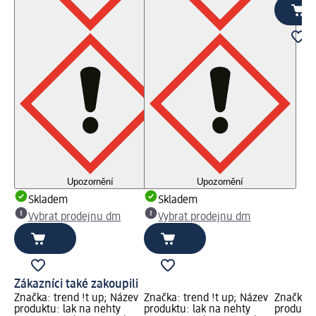
Upozornění
Upozornění
Skladem
Skladem
Vybrat prodejnu dm
Vybrat prodejnu dm
Zákazníci také zakoupili
Značka: trend !t up; Název
Značka: trend !t up; Název
Značka: 
produktu: lak na nehty
produktu: lak na nehty
produktu