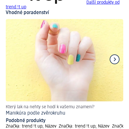
Další produkty od
trend !t up
Vhodné poradenství
Který lak na nehty se hodí k vašemu znamení?
Dě
Manikúra podle zvěrokruhu
Podobné produkty
Značka: trend !t up; Název
Značka: trend !t up; Název
Značka: 