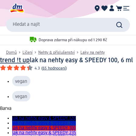
Hledat a najít
Doprava zdarma při nákupu od 1 290 Kč
Domů
Líčení
Nehty & příslušenství
Laky na nehty
trend !t up
lak na nehty easy & SPEEDY 100, 6 ml
4.3
(
65 hodnocení
)
vegan
vegan
Barva
lak na nehty easy & SPEEDY 120
lak na nehty easy & SPEEDY 190
lak na nehty easy & SPEEDY 100
lak na nehty easy & SPEEDY 235