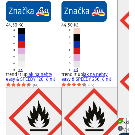
44,50 Kč
44,50 Kč
+3
+3
trend !t up
lak na nehty
trend !t up
lak na nehty
easy & SPEEDY 120, 6 ml
easy & SPEEDY 250, 6 ml
(61)
(65)
Skla
Vybra