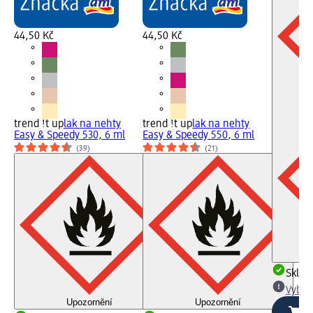
44,50 Kč
44,50 Kč
trend !t up
lak na nehty
trend !t up
lak na nehty
Easy & Speedy 530, 6 ml
Easy & Speedy 550, 6 ml
(39)
(21)
Skla
Vybra
Upozornění
Upozornění