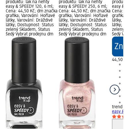
produktu: lak na nehty
produktu: lak na nehty
produktu
easy & SPEEDY 120, 6 ml;
easy & SPEEDY 250, 6 ml;
easy & S
Cena: 44,50 Kč; dm značka
Cena: 44,50 Kč; dm značka
Cena: 44
grafika; Varování: Hořlavé
grafika; Varování: Hořlavé
grafika; 
látky, Varování: Dráždivé
látky, Varování: Dráždivé
látky, Va
látky; Dostupnost: Status
látky; Dostupnost: Status
látky; D
zelený Skladem, Status
zelený Skladem, Status
zelený S
šedý Vybrat prodejnu dm
šedý Vybrat prodejnu dm
šedý Vyb
44,50 Kč
+3
trend !t 
easy & S