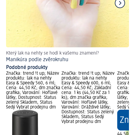
Který lak na nehty se hodí k vašemu znamení?
Dě
Manikúra podle zvěrokruhu
Podobné produkty
Značka: trend !t up; Název
Značka: trend !t up; Název
Značka: 
produktu: lak na nehty
produktu: lak na nehty
produktu
Easy & Speedy 560, 6 ml;
Easy & Speedy 600, 6 ml;
Easy & S
Cena: 44,50 Kč; dm značka
Cena: 44,50 Kč; Základní
Cena: 44
grafika; Varování: Hořlavé
cena: 1 ks (44,50 Kč za 1
grafika; 
látky; Dostupnost: Status
ks); dm značka grafika;
látky; D
zelený Skladem, Status
Varování: Hořlavé látky,
zelený S
šedý Vybrat prodejnu dm
Varování: Dráždivé látky;
šedý Vyb
Dostupnost: Status zelený
Skladem, Status šedý
Vybrat prodejnu dm
44,50 Kč