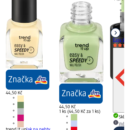
trend !t 
Easy & S
44,50 Kč
44,50 Kč
1 ks (44,50 Kč za 1 ks)
Skla
Vybra
trend !t up
lak na nehty