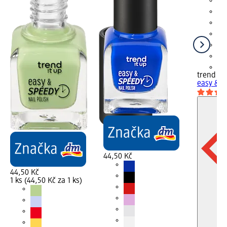
+3
trend !t 
easy & S
44,50 Kč
44,50 Kč
1 ks (44,50 Kč za 1 ks)