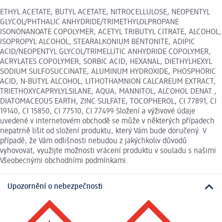
ETHYL ACETATE, BUTYL ACETATE, NITROCELLULOSE, NEOPENTYL
GLYCOL/PHTHALIC ANHYDRIDE/TRIMETHYLOLPROPANE
ISONONANOATE COPOLYMER, ACETYL TRIBUTYL CITRATE, ALCOHOL,
ISOPROPYL ALCOHOL, STEARALKONIUM BENTONITE, ADIPIC
ACID/NEOPENTYL GLYCOL/TRIMELLITIC ANHYDRIDE COPOLYMER,
ACRYLATES COPOLYMER, SORBIC ACID, HEXANAL, DIETHYLHEXYL
SODIUM SULFOSUCCINATE, ALUMINUM HYDROXIDE, PHOSPHORIC
ACID, N-BUTYL ALCOHOL, LITHOTHAMNION CALCAREUM EXTRACT,
TRIETHOXYCAPRYLYLSILANE, AQUA, MANNITOL, ALCOHOL DENAT.,
DIATOMACEOUS EARTH, ZINC SULFATE, TOCOPHEROL, CI 77891, CI
19140, CI 15850, CI 77510, CI 77499 Složení a výživové údaje
uvedené v internetovém obchodě se může v některých případech
nepatrně lišit od složení produktu, který Vám bude doručený. V
případě, že Vám odlišnosti nebudou z jakýchkoliv důvodů
vyhovovat, využijte možnosti vrácení produktu v souladu s našimi
Všeobecnými obchodními podmínkami.
Upozornění o nebezpečnosti