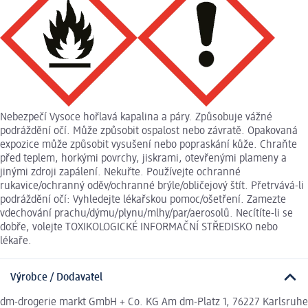
Nebezpečí Vysoce hořlavá kapalina a páry. Způsobuje vážné
podráždění očí. Může způsobit ospalost nebo závratě. Opakovaná
expozice může způsobit vysušení nebo popraskání kůže. Chraňte
před teplem, horkými povrchy, jiskrami, otevřenými plameny a
jinými zdroji zapálení. Nekuřte. Používejte ochranné
rukavice/ochranný oděv/ochranné brýle/obličejový štít. Přetrvává-li
podráždění očí: Vyhledejte lékařskou pomoc/ošetření. Zamezte
vdechování prachu/dýmu/plynu/mlhy/par/aerosolů. Necítíte-li se
dobře, volejte TOXIKOLOGICKÉ INFORMAČNÍ STŘEDISKO nebo
lékaře.
Výrobce / Dodavatel
dm-drogerie markt GmbH + Co. KG Am dm-Platz 1, 76227 Karlsruhe