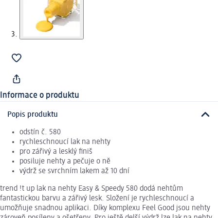
Informace o produktu
Popis produktu
odstín č. 580
rychleschnoucí lak na nehty
pro zářivý a lesklý finiš
posiluje nehty a pečuje o ně
výdrž se svrchním lakem až 10 dní
trend !t up lak na nehty Easy & Speedy 580 dodá nehtům
fantastickou barvu a zářivý lesk. Složení je rychleschnoucí a
umožňuje snadnou aplikaci. Díky komplexu Feel Good jsou nehty
zároveň posíleny a ošetřeny. Pro ještě delší výdrž lze lak na nehty