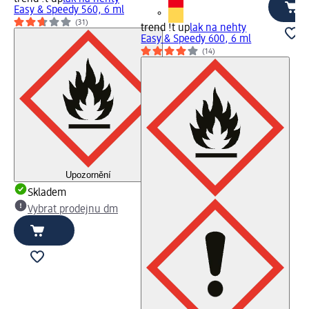
Easy & Speedy 560, 6 ml
(31)
trend !t up
lak na nehty
Easy & Speedy 600, 6 ml
(14)
Upozornění
Skladem
Vybrat prodejnu dm