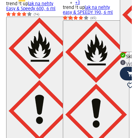
+3
trend !t up
lak na nehty
trend !t up
lak na nehty
Easy & Speedy 600, 6 ml
easy & SPEEDY 190, 6 ml
(14)
(65)
Skla
Vybra