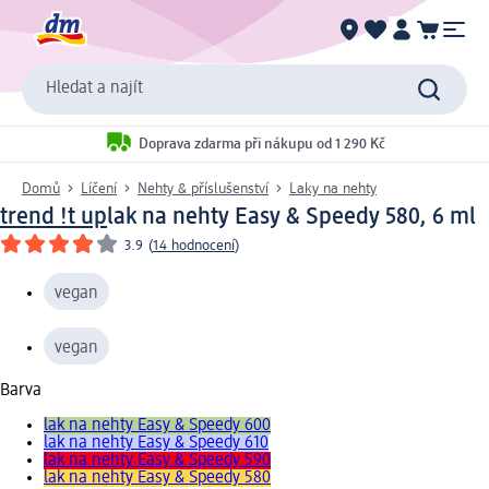
Hledat a najít
Doprava zdarma při nákupu od 1 290 Kč
Domů
Líčení
Nehty & příslušenství
Laky na nehty
trend !t up
lak na nehty Easy & Speedy 580, 6 ml
3.9
(
14 hodnocení
)
vegan
vegan
Barva
lak na nehty Easy & Speedy 600
lak na nehty Easy & Speedy 610
lak na nehty Easy & Speedy 590
lak na nehty Easy & Speedy 580