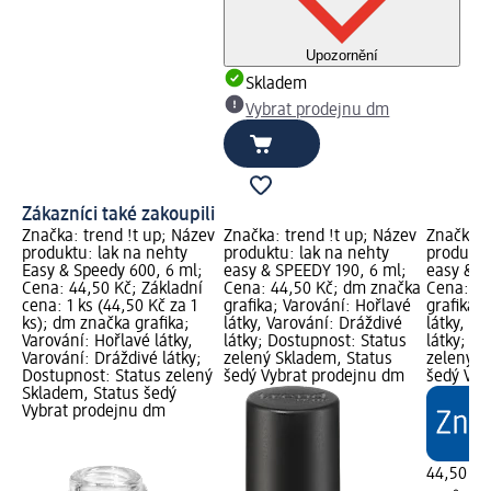
Upozornění
Skladem
Vybrat prodejnu dm
Zákazníci také zakoupili
Značka: trend !t up; Název
Značka: trend !t up; Název
Značka: 
produktu: lak na nehty
produktu: lak na nehty
produktu
Easy & Speedy 600, 6 ml;
easy & SPEEDY 190, 6 ml;
easy & S
Cena: 44,50 Kč; Základní
Cena: 44,50 Kč; dm značka
Cena: 44
cena: 1 ks (44,50 Kč za 1
grafika; Varování: Hořlavé
grafika; 
ks); dm značka grafika;
látky, Varování: Dráždivé
látky, Va
Varování: Hořlavé látky,
látky; Dostupnost: Status
látky; D
Varování: Dráždivé látky;
zelený Skladem, Status
zelený S
Dostupnost: Status zelený
šedý Vybrat prodejnu dm
šedý Vyb
Skladem, Status šedý
Vybrat prodejnu dm
44,50 Kč