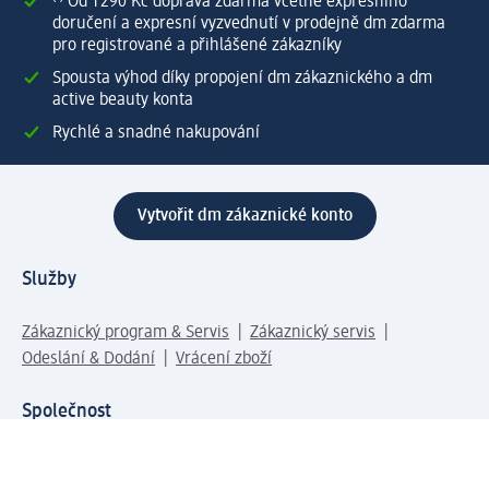
⁽¹⁾ Od 1 290 Kč doprava zdarma včetně expresního
doručení a expresní vyzvednutí v prodejně dm zdarma
pro registrované a přihlášené zákazníky
Spousta výhod díky propojení dm zákaznického a dm
active beauty konta
Rychlé a snadné nakupování
Vytvořit dm zákaznické konto
Služby
Zákaznický program & Servis
Zákaznický servis
Odeslání & Dodání
Vrácení zboží
Společnost
O společnosti
Společenská odpovědnost
Kariéra