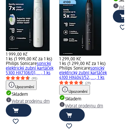
Skla
Vybra
1 999,00 Kč
1 ks (1 999,00 Kč za 1 ks)
1 299,00 Kč
Philips Sonicare
sonický
1 ks (1 299,00 Kč za 1 ks)
elektrický zubní kartáček
Philips Sonicare
sonický
5300 HX7108/01,..., 1 ks
elektrický zubní kartáček
4100 HX4041/52,..., 1 ks
(95)
(29)
Upozornění
Upozornění
Skladem
Skladem
Vybrat prodejnu dm
Vybrat prodejnu dm