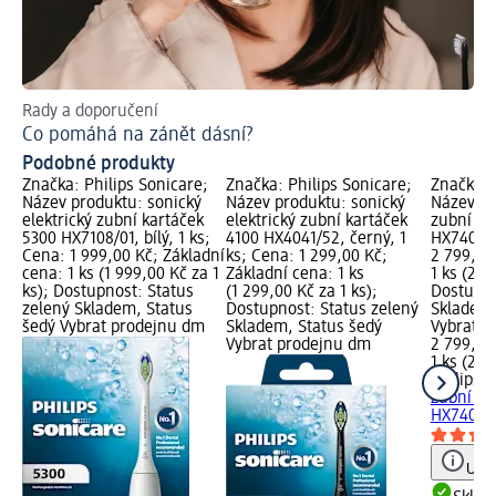
Rady a doporučení
Př
Co pomáhá na zánět dásní?
Ja
Podobné produkty
Značka: Philips Sonicare;
Značka: Philips Sonicare;
Značka: 
Název produktu: sonický
Název produktu: sonický
Název pr
elektrický zubní kartáček
elektrický zubní kartáček
zubní ka
5300 HX7108/01, bílý, 1 ks;
4100 HX4041/52, černý, 1
HX7400/0
Cena: 1 999,00 Kč; Základní
ks; Cena: 1 299,00 Kč;
2 799,00
cena: 1 ks (1 999,00 Kč za 1
Základní cena: 1 ks
1 ks (2 7
ks); Dostupnost: Status
(1 299,00 Kč za 1 ks);
Dostupno
zelený Skladem, Status
Dostupnost: Status zelený
Skladem,
šedý Vybrat prodejnu dm
Skladem, Status šedý
Vybrat p
Vybrat prodejnu dm
2 799,00
1 ks (2 7
Philips 
zubní ka
HX7400/02
Upoz