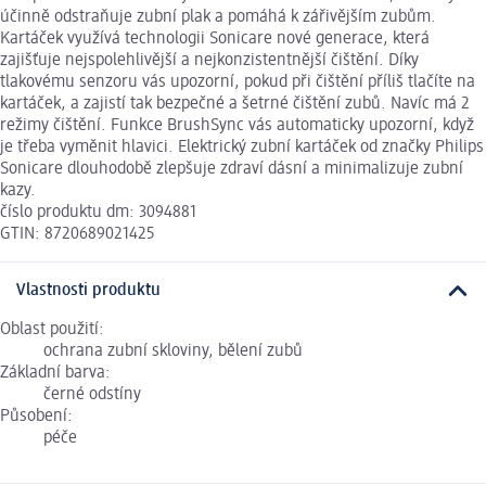
účinně odstraňuje zubní plak a pomáhá k zářivějším zubům.
Kartáček využívá technologii Sonicare nové generace, která
zajišťuje nejspolehlivější a nejkonzistentnější čištění. Díky
tlakovému senzoru vás upozorní, pokud při čištění příliš tlačíte na
kartáček, a zajistí tak bezpečné a šetrné čištění zubů. Navíc má 2
režimy čištění. Funkce BrushSync vás automaticky upozorní, když
je třeba vyměnit hlavici. Elektrický zubní kartáček od značky Philips
Sonicare dlouhodobě zlepšuje zdraví dásní a minimalizuje zubní
kazy.
číslo produktu dm: 3094881
GTIN: 8720689021425
Vlastnosti produktu
Oblast použití:
ochrana zubní skloviny, bělení zubů
Základní barva:
černé odstíny
Působení:
péče