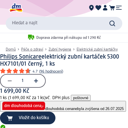
Hledat a najít
Doprava zdarma při nákupu od 1 290 Kč
Domů
Péče o zdraví
Zubní hygiena
Elektrické zubní kartáčky
Philips Sonicare
elektrický zubní kartáček 5300
HX7101/01 černý, 1 ks
4.7
(
96 hodnocení
)
1 699,00 Kč
1 ks (1 699,00 Kč za 1 ks)
vč. DPH plus
poštovné
dlouhodobá cena
nebyla zvýšena od 26.07.2025
Vložit do košíku