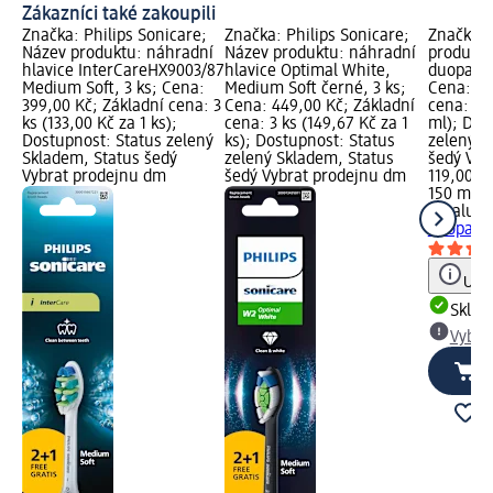
Zákazníci také zakoupili
Značka: Philips Sonicare;
Značka: Philips Sonicare;
Značka: 
Název produktu: náhradní
Název produktu: náhradní
produktu
hlavice InterCareHX9003/87
hlavice Optimal White,
duopack 
Medium Soft, 3 ks; Cena:
Medium Soft černé, 3 ks;
Cena: 11
399,00 Kč; Základní cena: 3
Cena: 449,00 Kč; Základní
cena: 150
ks (133,00 Kč za 1 ks);
cena: 3 ks (149,67 Kč za 1
ml); Dos
Dostupnost: Status zelený
ks); Dostupnost: Status
zelený S
Skladem, Status šedý
zelený Skladem, Status
šedý Vyb
Vybrat prodejnu dm
šedý Vybrat prodejnu dm
119,00 K
150 ml (7
Lacalut
z
duopack 
Upoz
Skla
Vybra