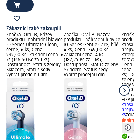
Zákazníci také zakoupili
Značka: Oral-B; Název
Značka: Oral-B; Název
Značka: 
produktu: náhradní hlavice
produktu: náhradní hlavice
produkt
iO Series Ultimate Clean,
iO Series Gentle Care, bílé,
kapsaici
černé, 6 ks; Cena:
4 ks; Cena: 749,00 Kč;
hřejivá, 
999,00 Kč; Základní cena: 6
Základní cena: 4 ks
kategori
ks (166,50 Kč za 1 ks);
(187,25 Kč za 1 ks);
zdravotn
Dostupnost: Status zelený
Dostupnost: Status zelený
Cena: 45
Skladem, Status šedý
Skladem, Status šedý
cena: 2 k
Vybrat prodejnu dm
Vybrat prodejnu dm
ks); Dos
zelený S
šedý Vyb
45,50 Kč
2 ks (22,
FIXAplas
kapsaici
hřejivá, 
ks
zdravo
Upoz
Skla