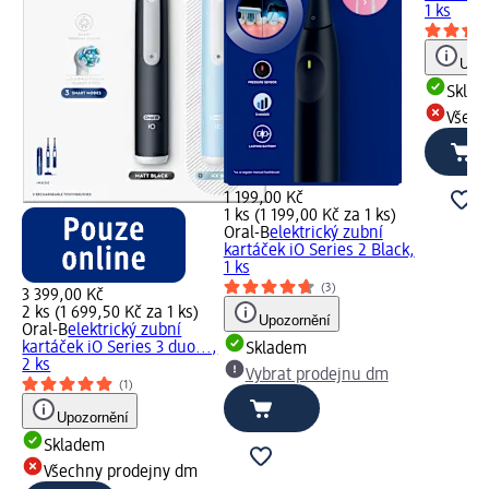
1 ks
Upoz
Skla
Všech
1 199,00 Kč
1 ks (1 199,00 Kč za 1 ks)
Oral-B
elektrický zubní
kartáček iO Series 2 Black,
1 ks
(3)
3 399,00 Kč
2 ks (1 699,50 Kč za 1 ks)
Upozornění
Oral-B
elektrický zubní
kartáček iO Series 3 duo...,
Skladem
2 ks
Vybrat prodejnu dm
(1)
Upozornění
Skladem
Všechny prodejny dm