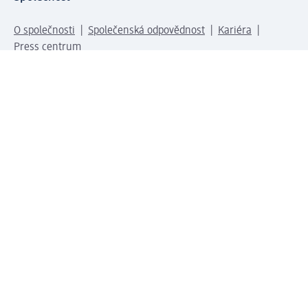
O společnosti
Společenská odpovědnost
Kariéra
Press centrum
Svět dm
Platební možnosti
Spojte se s dm