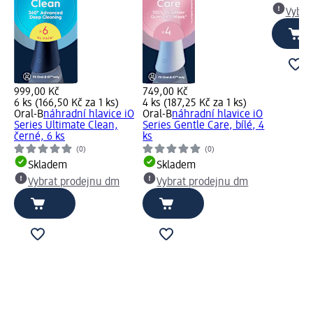
Vybra
999,00 Kč
749,00 Kč
6 ks (166,50 Kč za 1 ks)
4 ks (187,25 Kč za 1 ks)
Oral-B
náhradní hlavice iO
Oral-B
náhradní hlavice iO
Series Ultimate Clean,
Series Gentle Care, bílé, 4
černé, 6 ks
ks
(0)
(0)
Skladem
Skladem
Vybrat prodejnu dm
Vybrat prodejnu dm