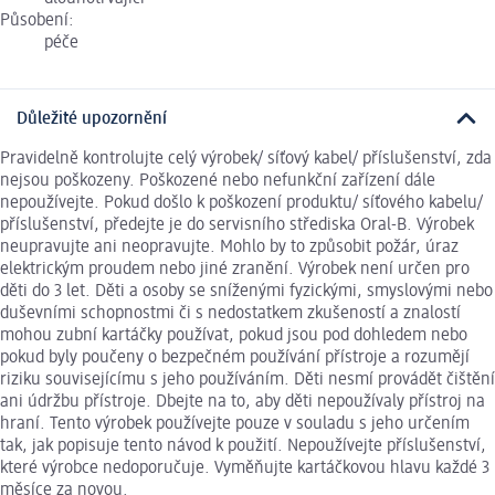
Působení:
péče
Důležité upozornění
Pravidelně kontrolujte celý výrobek/ síťový kabel/ příslušenství, zda
nejsou poškozeny. Poškozené nebo nefunkční zařízení dále
nepoužívejte. Pokud došlo k poškození produktu/ síťového kabelu/
příslušenství, předejte je do servisního střediska Oral-B. Výrobek
neupravujte ani neopravujte. Mohlo by to způsobit požár, úraz
elektrickým proudem nebo jiné zranění. Výrobek není určen pro
děti do 3 let. Děti a osoby se sníženými fyzickými, smyslovými nebo
duševními schopnostmi či s nedostatkem zkušeností a znalostí
mohou zubní kartáčky používat, pokud jsou pod dohledem nebo
pokud byly poučeny o bezpečném používání přístroje a rozumějí
riziku souvisejícímu s jeho používáním. Děti nesmí provádět čištění
ani údržbu přístroje. Dbejte na to, aby děti nepoužívaly přístroj na
hraní. Tento výrobek používejte pouze v souladu s jeho určením
tak, jak popisuje tento návod k použití. Nepoužívejte příslušenství,
které výrobce nedoporučuje. Vyměňujte kartáčkovou hlavu každé 3
měsíce za novou.