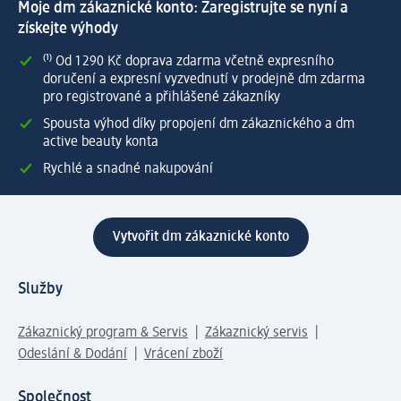
Moje dm zákaznické konto: Zaregistrujte se nyní a
získejte výhody
⁽¹⁾ Od 1 290 Kč doprava zdarma včetně expresního
doručení a expresní vyzvednutí v prodejně dm zdarma
pro registrované a přihlášené zákazníky
Spousta výhod díky propojení dm zákaznického a dm
active beauty konta
Rychlé a snadné nakupování
Vytvořit dm zákaznické konto
Služby
Zákaznický program & Servis
Zákaznický servis
Odeslání & Dodání
Vrácení zboží
Společnost