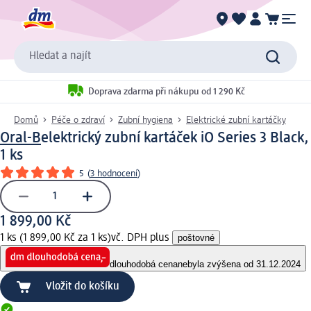
Hledat a najít
Doprava zdarma při nákupu od 1 290 Kč
Domů
Péče o zdraví
Zubní hygiena
Elektrické zubní kartáčky
Oral-B
elektrický zubní kartáček iO Series 3 Black,
1 ks
5
(
3 hodnocení
)
1 899,00 Kč
1 ks (1 899,00 Kč za 1 ks)
vč. DPH plus
poštovné
dlouhodobá cena
nebyla zvýšena od 31.12.2024
Vložit do košíku