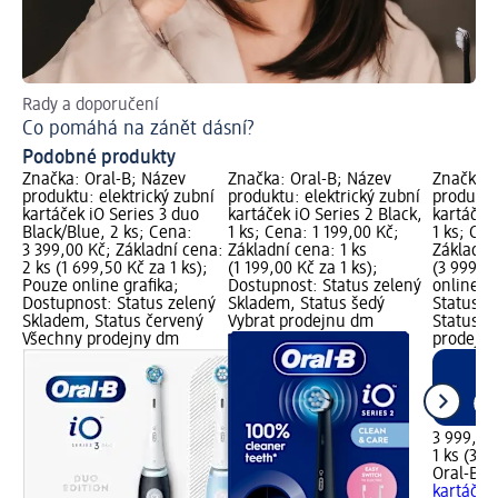
Rady a doporučení
Př
Co pomáhá na zánět dásní?
Ja
Podobné produkty
Značka: Oral-B; Název
Značka: Oral-B; Název
Značka: 
ní
produktu: elektrický zubní
produktu: elektrický zubní
produktu
kartáček iO Series 3 duo
kartáček iO Series 2 Black,
kartáček 
Black/Blue, 2 ks; Cena:
1 ks; Cena: 1 199,00 Kč;
1 ks; Cen
na:
3 399,00 Kč; Základní cena:
Základní cena: 1 ks
Základní
;
2 ks (1 699,50 Kč za 1 ks);
(1 199,00 Kč za 1 ks);
(3 999,00
ný
Pouze online grafika;
Dostupnost: Status zelený
online g
Dostupnost: Status zelený
Skladem, Status šedý
Status z
Skladem, Status červený
Vybrat prodejnu dm
Status č
Všechny prodejny dm
prodejn
3 999,00
1 ks (3 9
Oral-B
el
kartáček 