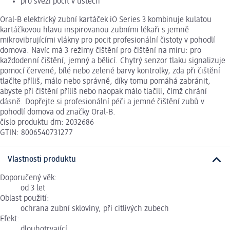
pro svěží pocit v ústech
Oral-B elektrický zubní kartáček iO Series 3 kombinuje kulatou
kartáčkovou hlavu inspirovanou zubními lékaři s jemně
mikrovibrujícími vlákny pro pocit profesionální čistoty v pohodlí
domova. Navíc má 3 režimy čištění pro čištění na míru: pro
každodenní čištění, jemný a bělicí. Chytrý senzor tlaku signalizuje
pomocí červené, bílé nebo zelené barvy kontrolky, zda při čištění
tlačíte příliš, málo nebo správně, díky tomu pomáhá zabránit,
abyste při čištění příliš nebo naopak málo tlačili, čímž chrání
dásně. Dopřejte si profesionální péči a jemné čištění zubů v
pohodlí domova od značky Oral-B.
číslo produktu dm: 2032686
GTIN: 8006540731277
Vlastnosti produktu
Doporučený věk:
od 3 let
Oblast použití:
ochrana zubní skloviny, při citlivých zubech
Efekt:
dlouhotrvající