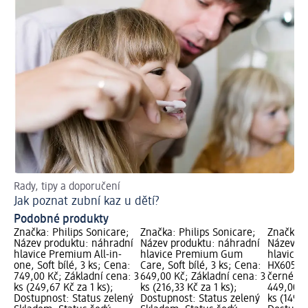
Rady, tipy a doporučení
Jak poznat zubní kaz u dětí?
Podobné produkty
Značka: Philips Sonicare;
Značka: Philips Sonicare;
Značka: 
Název produktu: náhradní
Název produktu: náhradní
Název pr
hlavice Premium All-in-
hlavice Premium Gum
hlavice S
one, Soft bílé, 3 ks; Cena:
Care, Soft bílé, 3 ks; Cena:
HX6053/8
749,00 Kč; Základní cena: 3
649,00 Kč; Základní cena: 3
černé, 3
ks (249,67 Kč za 1 ks);
ks (216,33 Kč za 1 ks);
449,00 K
Dostupnost: Status zelený
Dostupnost: Status zelený
ks (149,6