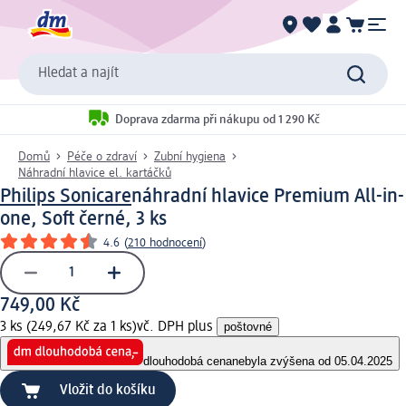
Hledat a najít
Doprava zdarma při nákupu od 1 290 Kč
Domů
Péče o zdraví
Zubní hygiena
Náhradní hlavice el. kartáčků
Philips Sonicare
náhradní hlavice Premium All-in-
one, Soft černé, 3 ks
4.6
(
210 hodnocení
)
749,00 Kč
3 ks (249,67 Kč za 1 ks)
vč. DPH plus
poštovné
dlouhodobá cena
nebyla zvýšena od 05.04.2025
Vložit do košíku