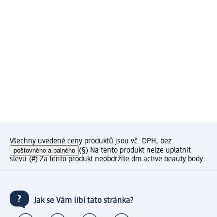
Všechny uvedené ceny produktů jsou vč. DPH, bez
poštovného a balného
(§) Na tento produkt nelze uplatnit
slevu.
(#) Za tento produkt neobdržíte dm active beauty body.
Jak se Vám líbí tato stránka?