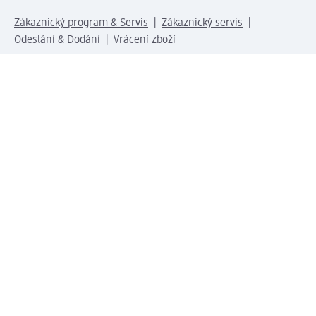
Zákaznický program & Servis
Zákaznický servis
Odeslání & Dodání
Vrácení zboží
Společnost
O společnosti
Společenská odpovědnost
Kariéra
Press centrum
Svět dm
Platební možnosti