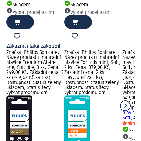
Skladem
Skladem
Vybrat prodejnu dm
Vybrat prodejnu dm
Zákazníci také zakoupili
Značka: Philips Sonicare;
Značka: Philips Sonicare;
Značka: 
Název produktu: náhradní
Název produktu: náhradní
Název pr
hlavice Premium All-in-
hlavice For Kids mini, Soft,
hlavice f
one, Soft bílé, 3 ks; Cena:
2 ks; Cena: 379,00 Kč;
Soft, 4 k
749,00 Kč; Základní cena: 3
Základní cena: 2 ks
Základní
ks (249,67 Kč za 1 ks);
(189,50 Kč za 1 ks);
(162,25 K
Dostupnost: Status zelený
Dostupnost: Status zelený
Dostupno
Skladem, Status šedý
Skladem, Status šedý
Skladem,
Vybrat prodejnu dm
Vybrat prodejnu dm
Vybrat p
649,00 K
4 ks (162
Philips 
hlavice f
Soft, 4 k
Skla
Vybra