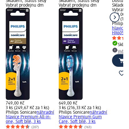
Skladem, Status šedý
Skladem, Status šedý
Dostupno
Vybrat prodejnu dm
Vybrat prodejnu dm
Skladem,
Vybrat p
449,00 K
3 ks (149
Philips 
hlavice S
HX6053/88
Skla
Vybra
749,00 Kč
649,00 Kč
3 ks (249,67 Kč za 1 ks)
3 ks (216,33 Kč za 1 ks)
Philips Sonicare
náhradní
Philips Sonicare
náhradní
hlavice Premium All-in-
hlavice Premium Gum
one, Soft bílé, 3 ks
Care, Soft bílé, 3 ks
(207)
(163)