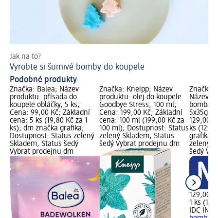
Jak na to?
Jak
Vyrobte si šumivé bomby do koupele
DI
Podobné produkty
Značka: Balea; Název
Značka: Kneipp; Název
Značka: 
produktu: přísada do
produktu: olej do koupele
Název pr
koupele obláčky, 5 ks;
Goodbye Stress, 100 ml;
bomba Pe
Cena: 99,00 Kč; Základní
Cena: 199,00 Kč; Základní
5x35g, 1
cena: 5 ks (19,80 Kč za 1
cena: 100 ml (199,00 Kč za
129,00 K
ks); dm značka grafika;
100 ml); Dostupnost: Status
ks (129,0
Dostupnost: Status zelený
zelený Skladem, Status
grafika;
Skladem, Status šedý
šedý Vybrat prodejnu dm
zelený S
Vybrat prodejnu dm
šedý Vyb
129,00 K
1 ks (129
IDC INST