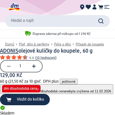
Hledat a najít
Doprava zdarma při nákupu od 1 290 Kč
Domů
Pleť, tělo & parfémy
Péče o tělo
Přísady do koupele
ADONIS
olejové kuličky do koupele, 60 g
4.4
(
10 hodnocení
)
129,00 Kč
60 g (21,50 Kč za 10 g)
vč. DPH plus
poštovné
dlouhodobá cena
nebyla zvýšena od 11.02.2026
Vložit do košíku
Skladem