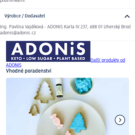
podmínkami.
Výrobce / Dodavatel
Ing. Pavlína Vajdíková - ADONIS Karla IV.237, 688 01 Uherský Brod
adonis@adonis.cz
Další produkty od
ADONIS
Vhodné poradenství