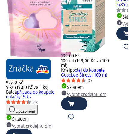
bomba Pe
5x35g, 1
Skla
Vybra
199,00 Kč
100 ml (199,00 Kč za 100
ml)
Kneipp
olej do koupele
Goodbye Stress, 100 ml
(5)
99,00 Kč
5 ks (19,80 Kč za 1 ks)
Skladem
Balea
přísada do koupele
Vybrat prodejnu dm
obláčky, 5 ks
(28)
Upozornění
Skladem
Vybrat prodejnu dm