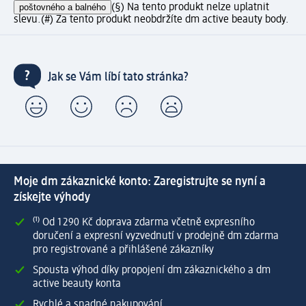
poštovného a balného
(§) Na tento produkt nelze uplatnit
slevu.
(#) Za tento produkt neobdržíte dm active beauty body.
Jak se Vám líbí tato stránka?
Moje dm zákaznické konto: Zaregistrujte se nyní a
získejte výhody
⁽¹⁾ Od 1 290 Kč doprava zdarma včetně expresního
doručení a expresní vyzvednutí v prodejně dm zdarma
pro registrované a přihlášené zákazníky
Spousta výhod díky propojení dm zákaznického a dm
active beauty konta
Rychlé a snadné nakupování