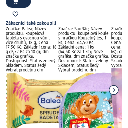
Zákazníci také zakoupili
Značka: Balea; Název
Značka: SauBär; Název
Značka: 
produktu: koupelová
produktu: koupelová koule
produktu
tableta s ovocnou vůní,
s hračkou Kouzelný les, 1
koupele o
více druhů, 18 g; Cena:
ks; Cena: 64,50 Kč;
Cena: 99
17,50 Kč; Základní cena: 18
Základní cena: 1 ks
cena: 5 k
g (9,72 Kč za 10 g); dm
(64,50 Kč za 1 ks); Nově
ks); dm 
značka grafika;
grafika, dm značka grafika;
Dostupno
Dostupnost: Status zelený
Dostupnost: Status zelený
Skladem,
Skladem, Status šedý
Skladem, Status šedý
Vybrat p
Vybrat prodejnu dm
Vybrat prodejnu dm