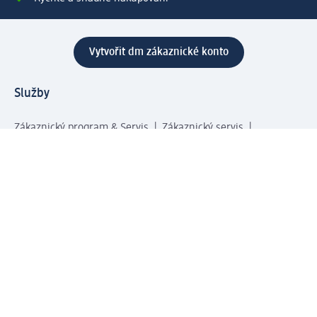
Vytvořit dm zákaznické konto
Služby
Zákaznický program & Servis
Zákaznický servis
Odeslání & Dodání
Vrácení zboží
Společnost
O společnosti
Společenská odpovědnost
Kariéra
Press centrum
Svět dm