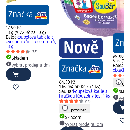
17,50 Kč
18 g (9,72 Kč za 10 g)
Balea
koupelová tableta s
ovocnou vůní, více druhů,
18 g
(87)
99,00 Kč
Skladem
5 ks (19,
Vybrat prodejnu dm
Balea
pří
obláčky, 
64,50 Kč
Upoz
1 ks (64,50 Kč za 1 ks)
SauBär
koupelová koule s
Skla
hračkou Kouzelný les, 1 ks
Vybra
(16)
Upozornění
Skladem
Vybrat prodejnu dm