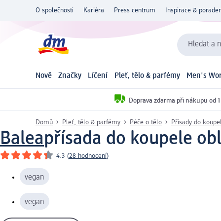
O společnosti
Kariéra
Press centrum
Inspirace & poraden
Hledat a n
Nově
Značky
Líčení
Pleť, tělo & parfémy
Men's Wor
Doprava zdarma při nákupu od 1
Domů
Pleť, tělo & parfémy
Péče o tělo
Přísady do koupe
Balea
přísada do koupele obl
4.3
(
28 hodnocení
)
vegan
vegan