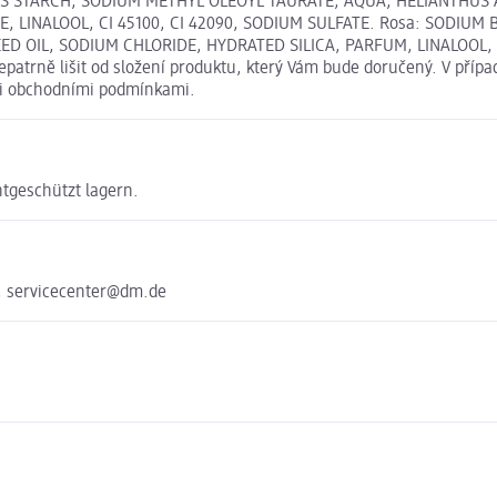
AYS STARCH, SODIUM METHYL OLEOYL TAURATE, AQUA, HELIANTHUS
LINALOOL, CI 45100, CI 42090, SODIUM SULFATE. Rosa: SODIUM 
OIL, SODIUM CHLORIDE, HYDRATED SILICA, PARFUM, LINALOOL, LIM
atrně lišit od složení produktu, který Vám bude doručený. V přípa
mi obchodními podmínkami.
tgeschützt lagern.
, servicecenter@dm.de