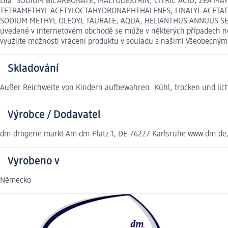
Lila: SODIUM BICARBONATE, MALTODEXTRIN, CITRIC ACID, ZEA M
TETRAMETHYL ACETYLOCTAHYDRONAPHTHALENES, LINALYL ACETATE, 
SODIUM METHYL OLEOYL TAURATE, AQUA, HELIANTHUS ANNUUS SEED 
uvedené v internetovém obchodě se může v některých případech nep
využijte možnosti vrácení produktu v souladu s našimi Všeobecný
Skladování
Außer Reichweite von Kindern aufbewahren. Kühl, trocken und lich
Výrobce / Dodavatel
dm-drogerie markt Am dm-Platz 1, DE-76227 Karlsruhe www.dm.de
Vyrobeno v
Německo