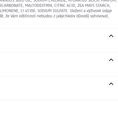
 ANNUUS SEED OIL, SODIUM CHLORIDE, HYDRATED SILICA, PARFUM,
BICARBONATE, MALTODEXTRIN, CITRIC ACID, ZEA MAYS STARCH,
ONENE, CI 45100, SODIUM SULFATE. Složení a výživové údaje
dě, že Vám odlišnosti nebudou z jakýchkoliv důvodů vyhovovat,