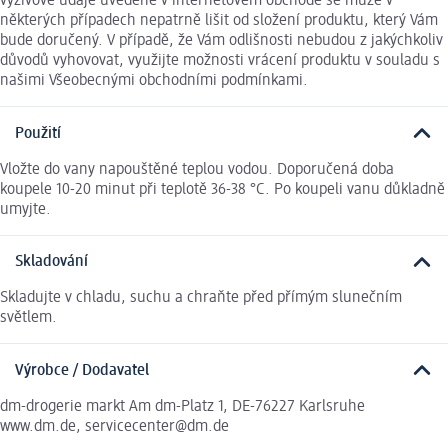
výživové údaje uvedené v internetovém obchodě se může v
některých případech nepatrně lišit od složení produktu, který Vám
bude doručený. V případě, že Vám odlišnosti nebudou z jakýchkoliv
důvodů vyhovovat, využijte možnosti vrácení produktu v souladu s
našimi Všeobecnými obchodními podmínkami.
Použití
Vložte do vany napouštěné teplou vodou. Doporučená doba
koupele 10-20 minut při teplotě 36-38 °C. Po koupeli vanu důkladně
umyjte.
Skladování
Skladujte v chladu, suchu a chraňte před přímým slunečním
světlem.
Výrobce / Dodavatel
dm-drogerie markt Am dm-Platz 1, DE-76227 Karlsruhe
www.dm.de, servicecenter@dm.de