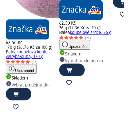
62,50 Kč
36 g (17,36 Kč za 10 g)
Balea
koupelové srdce, 36 g
(75)
62,50 Kč
Upozornění
170 g (36,76 Kč za 100 g)
Balea
koupelová koule
Skladem
velryba/duha, 170 g
Vybrat prodejnu dm
(32)
Upozornění
Skladem
Vybrat prodejnu dm