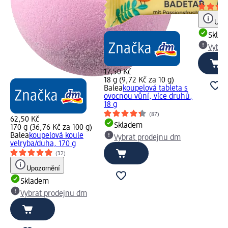
Upoz
Skla
Vybra
17,50 Kč
18 g (9,72 Kč za 10 g)
Balea
koupelová tableta s
ovocnou vůní, více druhů,
18 g
(87)
62,50 Kč
Skladem
170 g (36,76 Kč za 100 g)
Balea
koupelová koule
Vybrat prodejnu dm
velryba/duha, 170 g
(32)
Upozornění
Skladem
Vybrat prodejnu dm