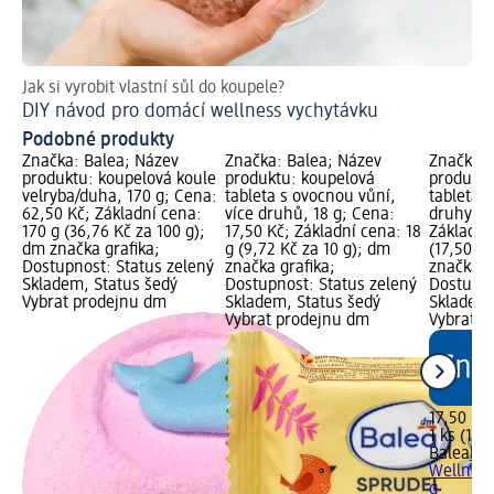
Jak si vyrobit vlastní sůl do koupele?
Jak
DIY návod pro domácí wellness vychytávku
Vy
Podobné produkty
Značka: Balea; Název
Značka: Balea; Název
Značka: 
produktu: koupelová koule
produktu: koupelová
produktu
velryba/duha, 170 g; Cena:
tableta s ovocnou vůní,
tableta 
62,50 Kč; Základní cena:
více druhů, 18 g; Cena:
druhy, 18
170 g (36,76 Kč za 100 g);
17,50 Kč; Základní cena: 18
Základní 
dm značka grafika;
g (9,72 Kč za 10 g); dm
(17,50 Kč
Dostupnost: Status zelený
značka grafika;
značka g
Skladem, Status šedý
Dostupnost: Status zelený
Dostupno
Vybrat prodejnu dm
Skladem, Status šedý
Skladem,
Vybrat prodejnu dm
Vybrat p
17,50 Kč
1 ks (17,
Balea
kou
Wellness
g