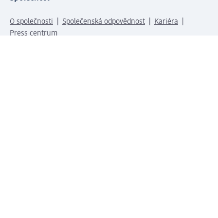
O společnosti
Společenská odpovědnost
Kariéra
Press centrum
Svět dm
Platební možnosti
Spojte se s dm