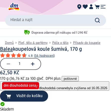
Hledat a najít
Doprava zdarma při nákupu od 1 290 Kč
Domů
Pleť, tělo & parfémy
Péče o tělo
Přísady do koupele
Balea
koupelová koule šumivá, 170 g
4.8
(
56 hodnocení
)
62,50 Kč
170 g (36,76 Kč za 100 g)
vč. DPH plus
poštovné
dlouhodobá cena
nebyla zvýšena od 16.05.2026
Vložit do košíku
Skladem