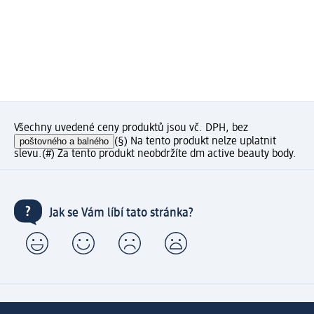
Všechny uvedené ceny produktů jsou vč. DPH, bez
poštovného a balného
(§) Na tento produkt nelze uplatnit
slevu.
(#) Za tento produkt neobdržíte dm active beauty body.
Jak se Vám líbí tato stránka?