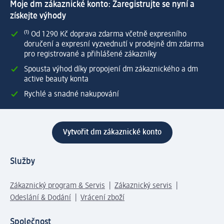
Moje dm zákaznické konto: Zaregistrujte se nyní a
získejte výhody
⁽¹⁾ Od 1 290 Kč doprava zdarma včetně expresního
doručení a expresní vyzvednutí v prodejně dm zdarma
pro registrované a přihlášené zákazníky
Spousta výhod díky propojení dm zákaznického a dm
active beauty konta
Rychlé a snadné nakupování
Vytvořit dm zákaznické konto
Služby
Zákaznický program & Servis
Zákaznický servis
Odeslání & Dodání
Vrácení zboží
Společnost