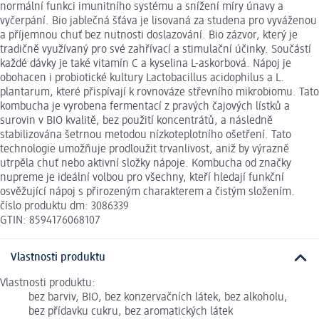
normální funkci imunitního systému a snížení míry únavy a
vyčerpání. Bio jablečná šťáva je lisovaná za studena pro vyváženou
a příjemnou chuť bez nutnosti doslazování. Bio zázvor, který je
tradičně využívaný pro své zahřívací a stimulační účinky. Součástí
každé dávky je také vitamín C a kyselina L-askorbová. Nápoj je
obohacen i probiotické kultury Lactobacillus acidophilus a L.
plantarum, které přispívají k rovnováze střevního mikrobiomu. Tato
kombucha je vyrobena fermentací z pravých čajových lístků a
surovin v BIO kvalitě, bez použití koncentrátů, a následně
stabilizována šetrnou metodou nízkoteplotního ošetření. Tato
technologie umožňuje prodloužit trvanlivost, aniž by výrazně
utrpěla chuť nebo aktivní složky nápoje. Kombucha od značky
nupreme je ideální volbou pro všechny, kteří hledají funkční
osvěžující nápoj s přirozeným charakterem a čistým složením.
číslo produktu dm: 3086339
GTIN: 8594176068107
Vlastnosti produktu
Vlastnosti produktu:
bez barviv, BIO, bez konzervačních látek, bez alkoholu,
bez přídavku cukru, bez aromatických látek