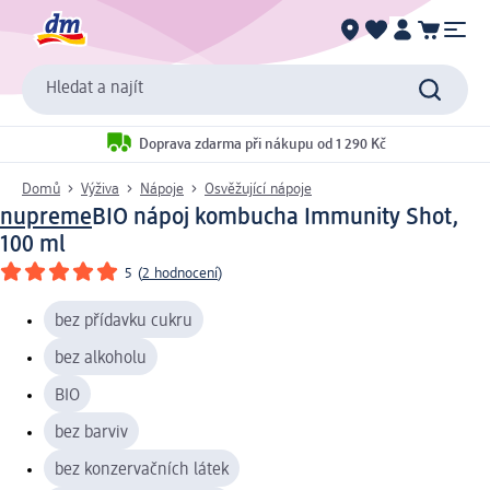
Hledat a najít
Doprava zdarma při nákupu od 1 290 Kč
Domů
Výživa
Nápoje
Osvěžující nápoje
nupreme
BIO nápoj kombucha Immunity Shot,
100 ml
5
(
2 hodnocení
)
bez přídavku cukru
bez alkoholu
BIO
bez barviv
bez konzervačních látek