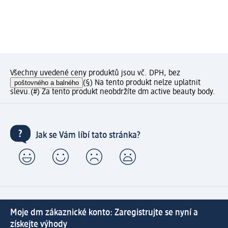
Všechny uvedené ceny produktů jsou vč. DPH, bez
poštovného a balného
(§) Na tento produkt nelze uplatnit
slevu.
(#) Za tento produkt neobdržíte dm active beauty body.
Jak se Vám líbí tato stránka?
Moje dm zákaznické konto: Zaregistrujte se nyní a
získejte výhody