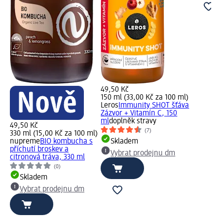
49,50 Kč
150 ml (33,00 Kč za 100 ml)
Leros
Immunity SHOT šťáva
Zázvor + Vitamín C, 150
ml
doplněk stravy
49,50 Kč
(7)
330 ml (15,00 Kč za 100 ml)
nupreme
BIO kombucha s
Skladem
příchutí broskev a
Vybrat prodejnu dm
citronová tráva, 330 ml
(0)
Skladem
Vybrat prodejnu dm