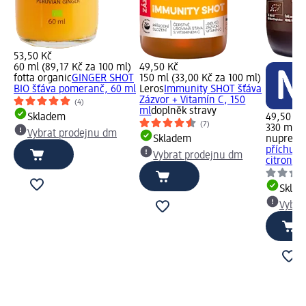
53,50 Kč
60 ml (89,17 Kč za 100 ml)
49,50 Kč
fotta organic
GINGER SHOT
150 ml (33,00 Kč za 100 ml)
BIO šťáva pomeranč, 60 ml
Leros
Immunity SHOT šťáva
Zázvor + Vitamín C, 150
(4)
ml
doplněk stravy
Skladem
49,50 Kč
(7)
330 ml (
Vybrat prodejnu dm
Skladem
nuprem
příchutí
Vybrat prodejnu dm
citronov
Skla
Vybra