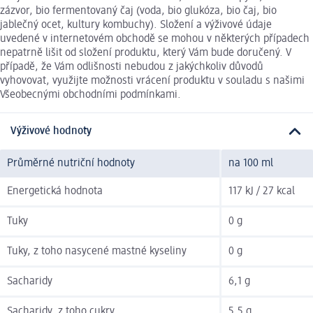
zázvor, bio fermentovaný čaj (voda, bio glukóza, bio čaj, bio
jablečný ocet, kultury kombuchy). Složení a výživové údaje
uvedené v internetovém obchodě se mohou v některých případech
nepatrně lišit od složení produktu, který Vám bude doručený. V
případě, že Vám odlišnosti nebudou z jakýchkoliv důvodů
vyhovovat, využijte možnosti vrácení produktu v souladu s našimi
Všeobecnými obchodními podmínkami.
Výživové hodnoty
Průměrné nutriční hodnoty
na 100 ml
Energetická hodnota
117 kJ / 27 kcal
Tuky
0 g
Tuky, z toho nasycené mastné kyseliny
0 g
Sacharidy
6,1 g
Sacharidy, z toho cukry
5,5 g