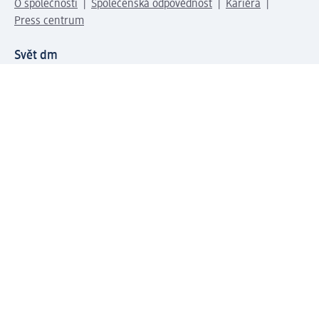
O společnosti
Společenská odpovědnost
Kariéra
Press centrum
Svět dm
Platební možnosti
Spojte se s dm