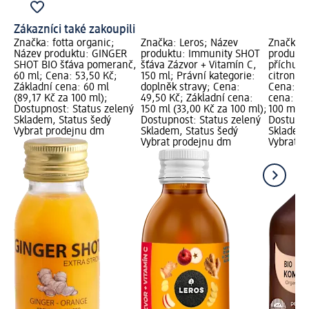
Zákazníci také zakoupili
Značka: fotta organic;
Značka: Leros; Název
Značka:
Název produktu: GINGER
produktu: Immunity SHOT
produktu
SHOT BIO šťáva pomeranč,
šťáva Zázvor + Vitamín C,
příchutí
60 ml; Cena: 53,50 Kč;
150 ml; Právní kategorie:
citronová
Základní cena: 60 ml
doplněk stravy; Cena:
Cena: 49
(89,17 Kč za 100 ml);
49,50 Kč; Základní cena:
cena: 33
Dostupnost: Status zelený
150 ml (33,00 Kč za 100 ml);
100 ml); 
Skladem, Status šedý
Dostupnost: Status zelený
Dostupno
Vybrat prodejnu dm
Skladem, Status šedý
Skladem,
Vybrat prodejnu dm
Vybrat p