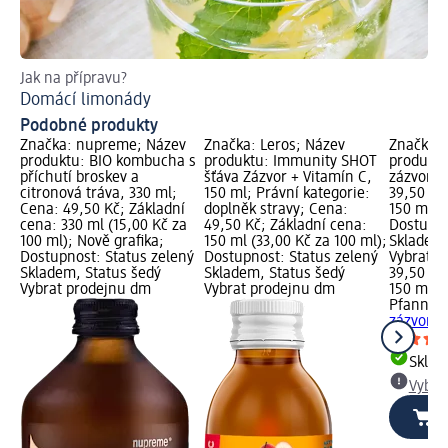
Jak na přípravu?
Ja
Domácí limonády
Zd
Podobné produkty
Značka: nupreme; Název
Značka: Leros; Název
Značka: 
produktu: BIO kombucha s
produktu: Immunity SHOT
produktu
příchutí broskev a
šťáva Zázvor + Vitamín C,
zázvor, 
citronová tráva, 330 ml;
150 ml; Právní kategorie:
39,50 Kč
Cena: 49,50 Kč; Základní
doplněk stravy; Cena:
150 ml (2
cena: 330 ml (15,00 Kč za
49,50 Kč; Základní cena:
Dostupno
100 ml); Nově grafika;
150 ml (33,00 Kč za 100 ml);
Skladem,
Dostupnost: Status zelený
Dostupnost: Status zelený
Vybrat p
Skladem, Status šedý
Skladem, Status šedý
39,50 Kč
Vybrat prodejnu dm
Vybrat prodejnu dm
150 ml (
Pfanner
zázvor, 
Skla
Vybra