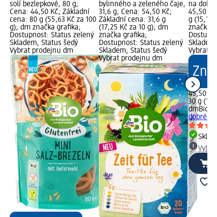
solí bezlepkové, 80 g;
bylinného a zeleného čaje,
na dobré
Cena: 44,50 Kč; Základní
31,6 g; Cena: 54,50 Kč;
45,50 Kč
cena: 80 g (55,63 Kč za 100
Základní cena: 31,6 g
g (15,17 
g); dm značka grafika;
(17,25 Kč za 10 g); dm
značka g
Dostupnost: Status zelený
značka grafika;
Dostupno
Skladem, Status šedý
Dostupnost: Status zelený
Skladem,
Vybrat prodejnu dm
Skladem, Status šedý
Vybrat p
Vybrat prodejnu dm
45,50 Kč
30 g (15,
dmBio
bi
dobré rá
Skla
Vybra