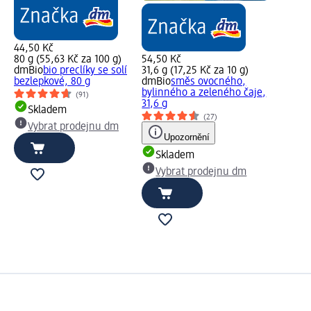
44,50 Kč
80 g (55,63 Kč za 100 g)
54,50 Kč
dmBio
bio preclíky se solí
31,6 g (17,25 Kč za 10 g)
bezlepkové, 80 g
dmBio
směs ovocného,
bylinného a zeleného čaje,
(91)
31,6 g
Skladem
(27)
Vybrat prodejnu dm
Upozornění
Skladem
Vybrat prodejnu dm