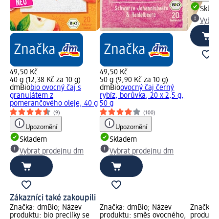
Skla
Vybra
49,50 Kč
49,50 Kč
40 g (12,38 Kč za 10 g)
50 g (9,90 Kč za 10 g)
dmBio
bio ovocný čaj s
dmBio
ovocný čaj černý
granulátem z
rybíz, borůvka, 20 x 2,5 g,
pomerančového oleje, 40 g
50 g
(9)
(100)
Upozornění
Upozornění
Skladem
Skladem
Vybrat prodejnu dm
Vybrat prodejnu dm
Zákazníci také zakoupili
Značka: dmBio; Název
Značka: dmBio; Název
Značka: 
produktu: bio preclíky se
produktu: směs ovocného,
produktu: