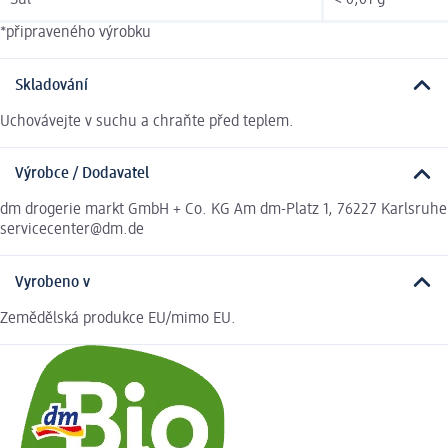
Sůl
< 0,01 g
*připraveného výrobku
Skladování
Uchovávejte v suchu a chraňte před teplem.
Výrobce / Dodavatel
dm drogerie markt GmbH + Co. KG Am dm-Platz 1, 76227 Karlsruhe
servicecenter@dm.de
Vyrobeno v
Zemědělská produkce EU/mimo EU.