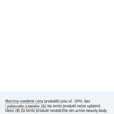
Všechny uvedené ceny produktů jsou vč. DPH, bez
poštovného a balného
(§) Na tento produkt nelze uplatnit
slevu.
(#) Za tento produkt neobdržíte dm active beauty body.