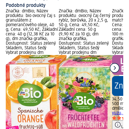
Podobné produkty
Značka: dmBio; Název
Značka: dmBio; Název
Značka: 
produktu: bio ovocný čaj s
produktu: ovocný čaj černý
produktu
granulátem z
rybíz, borůvka, 20 x 2,5 g,
matcha &
pomerančového oleje, 40
50 g; Cena: 49,50 Kč;
Cena: 34
g; Cena: 49,50 Kč; Základní
Základní cena: 50 g
cena: 50
cena: 40 g (12,38 Kč za 10
(9,90 Kč za 10 g); dm
100 ml);
g); dm značka grafika;
značka grafika;
grafika,
Dostupnost: Status zelený
Dostupnost: Status zelený
Dostupno
Skladem, Status šedý
Skladem, Status šedý
Skladem,
Vybrat prodejnu dm
Vybrat prodejnu dm
Vybrat p
34,50 Kč
500 ml (
dmBio
le
yuzu, 50
Upoz