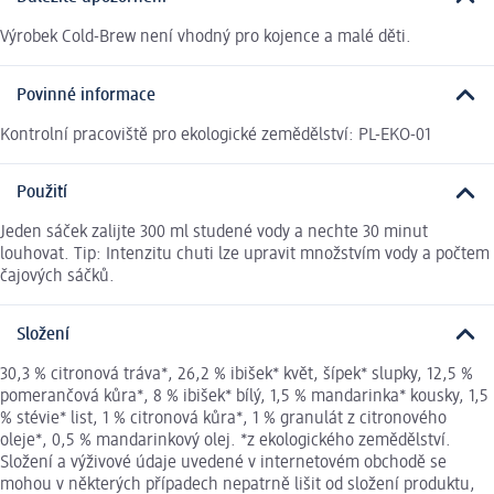
Výrobek Cold-Brew není vhodný pro kojence a malé děti.
Povinné informace
Kontrolní pracoviště pro ekologické zemědělství: PL-EKO-01
Použití
Jeden sáček zalijte 300 ml studené vody a nechte 30 minut
louhovat. Tip: Intenzitu chuti lze upravit množstvím vody a počtem
čajových sáčků.
Složení
30,3 % citronová tráva*, 26,2 % ibišek* květ, šípek* slupky, 12,5 %
pomerančová kůra*, 8 % ibišek* bílý, 1,5 % mandarinka* kousky, 1,5
% stévie* list, 1 % citronová kůra*, 1 % granulát z citronového
oleje*, 0,5 % mandarinkový olej. *z ekologického zemědělství.
Složení a výživové údaje uvedené v internetovém obchodě se
mohou v některých případech nepatrně lišit od složení produktu,