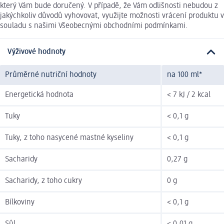
který Vám bude doručený. V případě, že Vám odlišnosti nebudou z
jakýchkoliv důvodů vyhovovat, využijte možnosti vrácení produktu v
souladu s našimi Všeobecnými obchodními podmínkami.
Výživové hodnoty
Průměrné nutriční hodnoty
na 100 ml*
Energetická hodnota
< 7 kJ / 2 kcal
Tuky
< 0,1 g
Tuky, z toho nasycené mastné kyseliny
< 0,1 g
Sacharidy
0,27 g
Sacharidy, z toho cukry
0 g
Bílkoviny
< 0,1 g