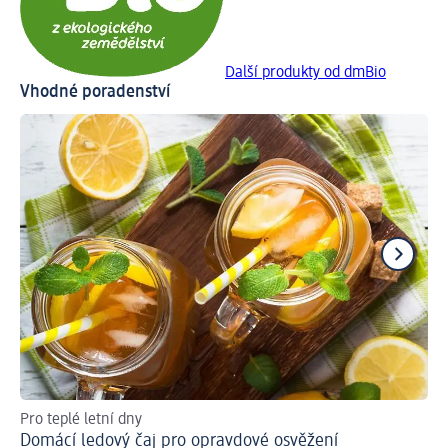
Další produkty od dmBio
Vhodné poradenství
Pro teplé letní dny
Rad
Domácí ledový čaj pro opravdové osvěžení
Co