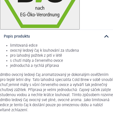
Popis produktu
limitovaná edice
ovocný ledový čaj k louhování za studena
pro lahodný požitek z pití v létě
s chutí máty a červeného ovoce
jednoduchá a rychlá příprava
dmBio ovocný ledový čaj aromatizovaný je dokonalým osvěžením
pro teplé letní dny. Tato lahodná specialita Cold Brew v sobě snoubí
chuť jemné máty s vůní červeného ovoce a vytváří tak jedinečný
chuťový zážitek. Příprava je velmi jednoduchá: čajový sáček zalijte
studenou vodou a nechte krátce louhovat. Tímto způsobem rozvine
dmBio ledový čaj ovocný své plné, ovocné aroma. Jako limitovaná
edice je tento čaj k dostání pouze po omezenou dobu a nabízí
vítané zchlazení.