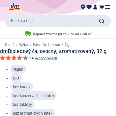
Hledat a najít
Doprava zdarma při nákupu od 1 290 Kč
Domů
Výživa
Káva, čaj & kakao
Čaj
dmBio
ledový čaj ovocný, aromatizovaný, 32 g
3.6
(
42 hodnocení
)
vegan
BIO
bez barviv
bez konzervačních látek
bez laktózy
bez aromatických látek