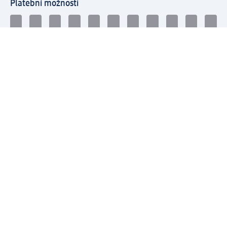
Platební možnosti
Spojte se s dm
dm newsletter: Získejte přehled snadno a rychle
Přihlaste se k odběru dm newsletteru