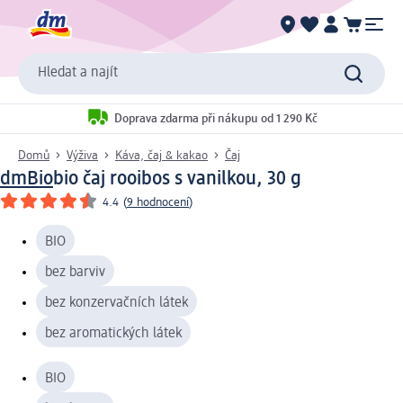
Hledat a najít
Doprava zdarma při nákupu od 1 290 Kč
Domů
Výživa
Káva, čaj & kakao
Čaj
dmBio
bio čaj rooibos s vanilkou, 30 g
4.4
(
9 hodnocení
)
BIO
bez barviv
bez konzervačních látek
bez aromatických látek
BIO