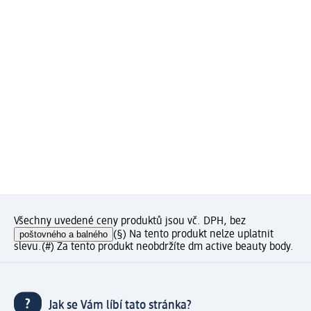
Všechny uvedené ceny produktů jsou vč. DPH, bez
poštovného a balného
(§) Na tento produkt nelze uplatnit
slevu.
(#) Za tento produkt neobdržíte dm active beauty body.
Jak se Vám líbí tato stránka?