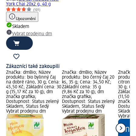
York Chai 20x2 g, 40 g
(101)
Upozornění
Skladem
Vybrat prodejnu dm
Zákazníci také zakoupili
Značka: dmBio; Název
Značka: dmBio; Název
Značka: 
produktu: bio bylinný čaj
produktu: bio černý čaj 20
produktu:
na dobré ráno, 30 g; Cena:
ks, 35 g; Cena: 34,50 Kč;
citronov
45,50 Kč; Základní cena: 30
Základní cena: 35 g
30 g; Ce
g (15,17 Kč za 10 g); dm
(9,86 Kč za 10 g); dm
Základní
značka grafika;
značka grafika;
(11,50 Kč
Dostupnost: Status zelený
Dostupnost: Status zelený
značka g
Skladem, Status šedý
Skladem, Status šedý
Dostupno
Vybrat prodejnu dm
Vybrat prodejnu dm
Skladem,
Vybrat p