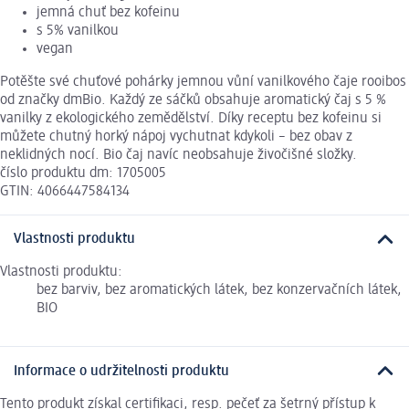
jemná chuť bez kofeinu
s 5% vanilkou
vegan
Potěšte své chuťové pohárky jemnou vůní vanilkového čaje rooibos
od značky dmBio. Každý ze sáčků obsahuje aromatický čaj s 5 %
vanilky z ekologického zemědělství. Díky receptu bez kofeinu si
můžete chutný horký nápoj vychutnat kdykoli – bez obav z
neklidných nocí. Bio čaj navíc neobsahuje živočišné složky.
číslo produktu dm: 1705005
GTIN: 4066447584134
Vlastnosti produktu
Vlastnosti produktu:
bez barviv, bez aromatických látek, bez konzervačních látek,
BIO
Informace o udržitelnosti produktu
Tento produkt získal certifikaci, resp. pečeť za šetrný přístup k