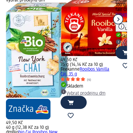
Vybrat prodejnu dm
89,50 Kč
100 g (8,
fair OB
sypaný, 
Upoz
Skla
Vybra
49,50 Kč
35 g (14,14 Kč za 10 g)
Teekanne
Rooibos Vanilla
čaj, 35 g
(4)
Skladem
Vybrat prodejnu dm
49,50 Kč
40 g (12,38 Kč za 10 g)
dmBio
bio čaj Rooibos New