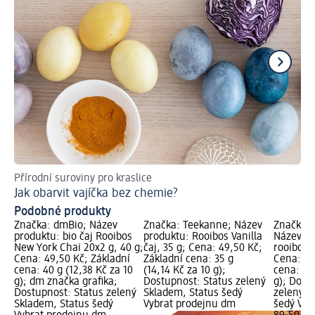
Přírodní suroviny pro kraslice
Dě
Jak obarvit vajíčka bez chemie?
Podobné produkty
Značka: dmBio; Název
Značka: Teekanne; Název
Značka: 
produktu: bio čaj Rooibos
produktu: Rooibos Vanilla
Název pr
New York Chai 20x2 g, 40 g;
čaj, 35 g; Cena: 49,50 Kč;
rooibos č
Cena: 49,50 Kč; Základní
Základní cena: 35 g
Cena: 89
cena: 40 g (12,38 Kč za 10
(14,14 Kč za 10 g);
cena: 100
g); dm značka grafika;
Dostupnost: Status zelený
g); Dost
Dostupnost: Status zelený
Skladem, Status šedý
zelený S
Skladem, Status šedý
Vybrat prodejnu dm
šedý Vyb