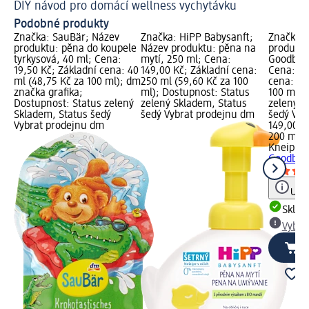
DIY návod pro domácí wellness vychytávku
Hy
Podobné produkty
Značka: SauBär; Název
Značka: HiPP Babysanft;
Značka: 
produktu: pěna do koupele
Název produktu: pěna na
produktu
tyrkysová, 40 ml; Cena:
mytí, 250 ml; Cena:
Goodbye 
19,50 Kč; Základní cena: 40
149,00 Kč; Základní cena:
Cena: 14
ml (48,75 Kč za 100 ml); dm
250 ml (59,60 Kč za 100
cena: 20
značka grafika;
ml); Dostupnost: Status
100 ml);
Dostupnost: Status zelený
zelený Skladem, Status
zelený S
Skladem, Status šedý
šedý Vybrat prodejnu dm
šedý Vyb
Vybrat prodejnu dm
149,00 K
200 ml (
Kneipp
s
Goodbye 
Upoz
Skla
Vybra