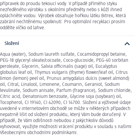
přípravek do proudu tekoucí vody. V případě přímého styku
nezředěného výrobku s okolními předměty nebo s kůží ihned
opláchněte vodou. Výrobek obsahuje hořkou látku Bitrex, která
zabrání nechtěnému spolknutí. Pro optimální recyklaci prosím
oddělte víčko od lahve.
Složení
Aqua (water), Sodium laureth sulfate, Cocamidopropyl betaine,
PEG-18 glyceryl oleate/cocoate, Coco-glucoside, PEG-40 sorbitan
peroleate, Glycerin, Salvia officinalis (sage) oil, Eucalyptus
globulus leaf oil, Thymus vulgaris (thyme) flower/leaf oil, Citrus
limon (lemon) peel oil, Prunus amygdalus dulcis (sweet almond)
oil, Citral, Linalool, Limonene, Coumarin, Geraniol, Sodium
levulinate, Sodium anisate, Parfum (fragrance), Sodium chloride,
Citric acid, Denatonium benzoate, Glycine soja (soybean) oil,
Tocopherol, CI 19140, CI 42090, CI 14700. Složení a výživové údaje
uvedené v internetovém obchodě se může v některých případech
nepatrně lišit od složení produktu, který Vám bude doručený. V
případě, že Vám odlišnosti nebudou z jakýchkoliv důvodů
vyhovovat, využijte možnosti vrácení produktu v souladu s našimi
Všeobecnými obchodními podmínkami.