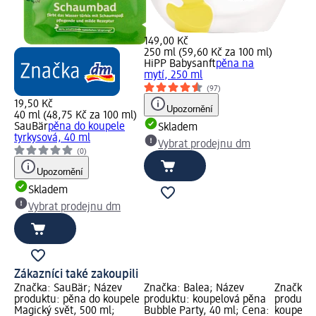
149,00 Kč
250 ml (59,60 Kč za 100 ml)
HiPP Babysanft
pěna na
mytí, 250 ml
(97)
19,50 Kč
Upozornění
40 ml (48,75 Kč za 100 ml)
SauBär
pěna do koupele
Skladem
tyrkysová, 40 ml
Vybrat prodejnu dm
(0)
Upozornění
Skladem
Vybrat prodejnu dm
Zákazníci také zakoupili
Značka: SauBär; Název
Značka: Balea; Název
Značka: 
produktu: pěna do koupele
produktu: koupelová pěna
produktu
Magický svět, 500 ml;
Bubble Party, 40 ml; Cena:
koupel, 