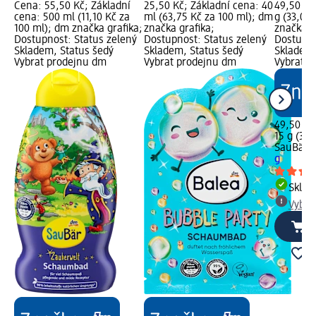
Cena: 55,50 Kč; Základní
25,50 Kč; Základní cena: 40
49,50 Kč
cena: 500 ml (11,10 Kč za
ml (63,75 Kč za 100 ml); dm
g (33,00 
100 ml); dm značka grafika;
značka grafika;
značka g
Dostupnost: Status zelený
Dostupnost: Status zelený
Dostupno
Skladem, Status šedý
Skladem, Status šedý
Skladem,
Vybrat prodejnu dm
Vybrat prodejnu dm
Vybrat p
49,50 Kč
15 g (33,
SauBär
p
g
Skla
Vybra