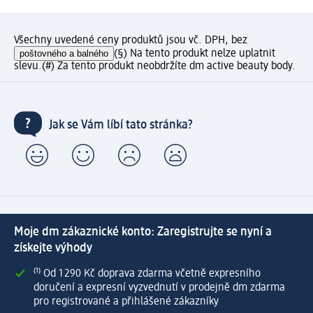
Všechny uvedené ceny produktů jsou vč. DPH, bez
poštovného a balného
(§) Na tento produkt nelze uplatnit
slevu.
(#) Za tento produkt neobdržíte dm active beauty body.
Jak se Vám líbí tato stránka?
Moje dm zákaznické konto: Zaregistrujte se nyní a
získejte výhody
⁽¹⁾ Od 1 290 Kč doprava zdarma včetně expresního
doručení a expresní vyzvednutí v prodejně dm zdarma
pro registrované a přihlášené zákazníky