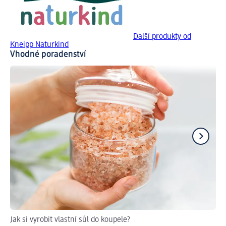
Další produkty od
Kneipp Naturkind
Vhodné poradenství
Jak si vyrobit vlastní sůl do koupele?
Ja