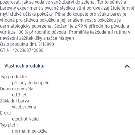
pozorovat, jak se voda ve vaně zbarví do zelena. Tento pěnivý a
barevný experiment s ovocně sladkou vůní borůvek zajišťuje jemné
mytí citlivé dětské pokožky. Pěna do koupele pro výuku barev je
vhodná pro citlivou pokožku a její snášenlivost s pokožkou je
dermatologicky potvrzena. Složení je z 99 % přírodního původu a
vůně ze 100 % přírodního původu. Proměňte každodenní rutinu v
nevšední zážitek díky značce Mabyen.
číslo produktu dm: 3118890
GTIN: 4262368742886
Vlastnosti produktu
Typ produktu:
přísady do koupele
Doporučený věk:
od 3 let
Základní barva:
vícebarevná
Efekt:
dlouhotrvající
Typ pleti:
normální pokožka