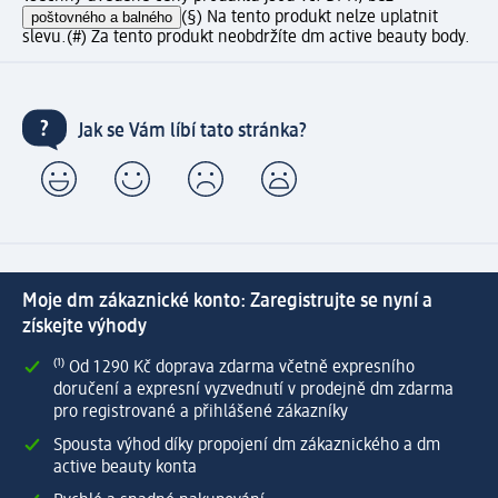
poštovného a balného
(§) Na tento produkt nelze uplatnit
slevu.
(#) Za tento produkt neobdržíte dm active beauty body.
Jak se Vám líbí tato stránka?
Moje dm zákaznické konto: Zaregistrujte se nyní a
získejte výhody
⁽¹⁾ Od 1 290 Kč doprava zdarma včetně expresního
doručení a expresní vyzvednutí v prodejně dm zdarma
pro registrované a přihlášené zákazníky
Spousta výhod díky propojení dm zákaznického a dm
active beauty konta