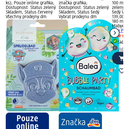
ks); Pouze online grafika;
značka grafika;
100 ml);
Dostupnost: Status zelený
Dostupnost: Status zelený
zelený S
Skladem, Status červený
Skladem, Status šedý
šedý Vyb
Všechny prodejny dm
Vybrat prodejnu dm
139,00 K
180 ml (
Mabyen
Paw Patr
Skla
Vybra