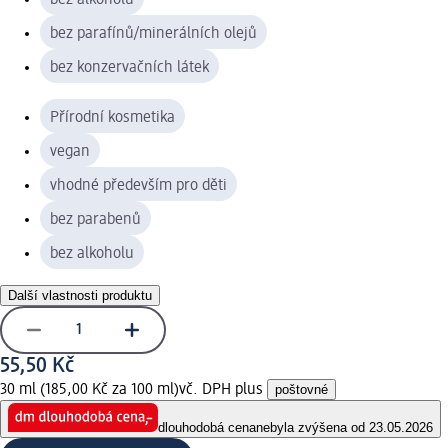
bez parafínů/minerálních olejů
bez konzervačních látek
Přírodní kosmetika
vegan
vhodné především pro děti
bez parabenů
bez alkoholu
Další vlastnosti produktu
55,50 Kč
30 ml (185,00 Kč za 100 ml)
vč. DPH plus
poštovné
dlouhodobá cena
nebyla zvýšena od 23.05.2026