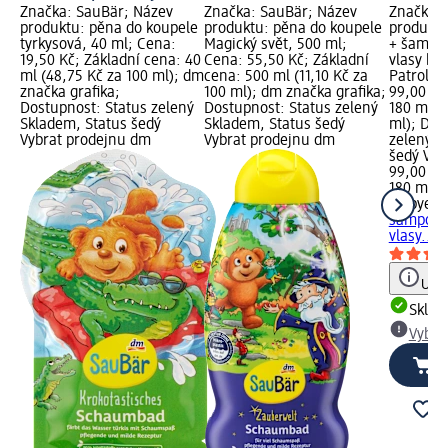
Značka: SauBär; Název
Značka: SauBär; Název
Značka:
produktu: pěna do koupele
produktu: pěna do koupele
produktu
tyrkysová, 40 ml; Cena:
Magický svět, 500 ml;
+ šampo
19,50 Kč; Základní cena: 40
Cena: 55,50 Kč; Základní
vlasy bo
ml (48,75 Kč za 100 ml); dm
cena: 500 ml (11,10 Kč za
Patrol, 
značka grafika;
100 ml); dm značka grafika;
99,00 Kč
Dostupnost: Status zelený
Dostupnost: Status zelený
180 ml (
Skladem, Status šedý
Skladem, Status šedý
ml); Dos
Vybrat prodejnu dm
Vybrat prodejnu dm
zelený S
šedý Vyb
99,00 Kč
180 ml (
Mabyen
K
šampon 
vlasy...,
Upoz
Skla
Vybra