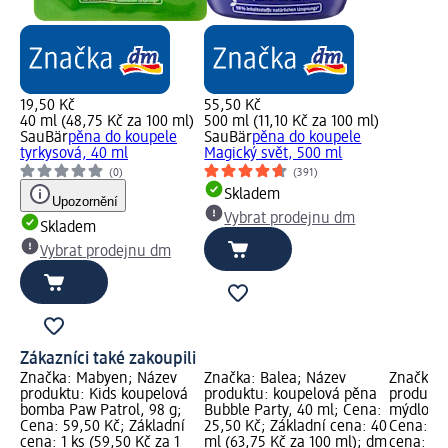
19,50 Kč
55,50 Kč
40 ml (48,75 Kč za 100 ml)
500 ml (11,10 Kč za 100 ml)
SauBär
pěna do koupele
SauBär
pěna do koupele
tyrkysová, 40 ml
Magický svět, 500 ml
(0)
(391)
Skladem
Upozornění
Vybrat prodejnu dm
Skladem
Vybrat prodejnu dm
Zákazníci také zakoupili
Značka: Mabyen; Název
Značka: Balea; Název
Značka:
produktu: Kids koupelová
produktu: koupelová pěna
produktu
bomba Paw Patrol, 98 g;
Bubble Party, 40 ml; Cena:
mýdlo Pa
Cena: 59,50 Kč; Základní
25,50 Kč; Základní cena: 40
Cena: 13
cena: 1 ks (59,50 Kč za 1
ml (63,75 Kč za 100 ml); dm
cena: 18