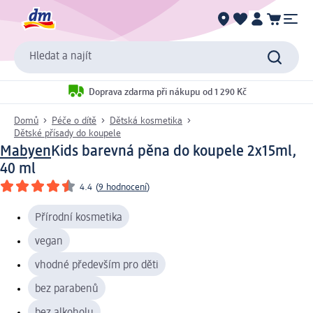
Hledat a najít
Doprava zdarma při nákupu od 1 290 Kč
Domů
Péče o dítě
Dětská kosmetika
Dětské přísady do koupele
Mabyen
Kids barevná pěna do koupele 2x15ml,
40 ml
4.4
(
9 hodnocení
)
Přírodní kosmetika
vegan
vhodné především pro děti
bez parabenů
bez alkoholu