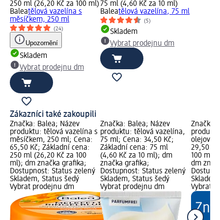
250 ml (26,20 Kč za 100 ml)
75 ml (4,60 Kč za 10 ml)
Balea
tělová vazelína s
Balea
tělová vazelína, 75 ml
měsíčkem, 250 ml
(5)
(24)
Skladem
Upozornění
Vybrat prodejnu dm
Skladem
Vybrat prodejnu dm
Zákazníci také zakoupili
Značka: Balea; Název
Značka: Balea; Název
Značka: 
produktu: tělová vazelína s
produktu: tělová vazelína,
produktu
měsíčkem, 250 ml; Cena:
75 ml; Cena: 34,50 Kč;
olejový,
65,50 Kč; Základní cena:
Základní cena: 75 ml
29,50 Kč
250 ml (26,20 Kč za 100
(4,60 Kč za 10 ml); dm
100 ml (2
ml); dm značka grafika;
značka grafika;
dm značk
Dostupnost: Status zelený
Dostupnost: Status zelený
Dostupno
Skladem, Status šedý
Skladem, Status šedý
Skladem,
Vybrat prodejnu dm
Vybrat prodejnu dm
Vybrat p