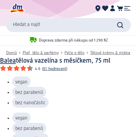
Hledat a najít
Doprava zdarma při nákupu od 1 290 Kč
Domů
Pleť, tělo & parfémy
Péče o tělo
Tělové krémy & mléka
Balea
tělová vazelína s měsíčkem, 75 ml
4.6
(
61 hodnocení
)
vegan
bez parabenů
bez nanočástic
vegan
bez parabenů