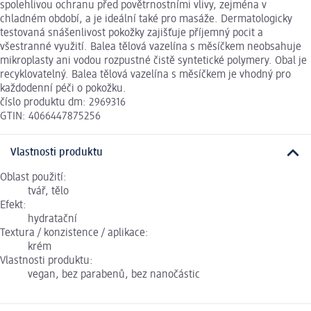
spolehlivou ochranu před povětrnostními vlivy, zejména v
chladném období, a je ideální také pro masáže. Dermatologicky
testovaná snášenlivost pokožky zajišťuje příjemný pocit a
všestranné využití. Balea tělová vazelína s měsíčkem neobsahuje
mikroplasty ani vodou rozpustné čistě syntetické polymery. Obal je
recyklovatelný. Balea tělová vazelína s měsíčkem je vhodný pro
každodenní péči o pokožku.
číslo produktu dm: 2969316
GTIN: 4066447875256
Vlastnosti produktu
Oblast použití:
tvář, tělo
Efekt:
hydratační
Textura / konzistence / aplikace:
krém
Vlastnosti produktu:
vegan, bez parabenů, bez nanočástic