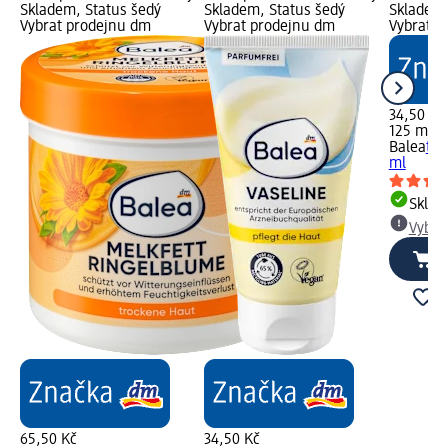
Skladem, Status šedý
Skladem, Status šedý
Skladem,
Vybrat prodejnu dm
Vybrat prodejnu dm
Vybrat p
34,50 Kč
125 ml (
Balea
těl
ml
Skla
Vybra
65,50 Kč
34,50 Kč