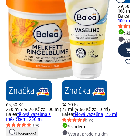
29,50 Kč
100 ml (2
Balea
kré
100 ml
Skla
Vybra
65,50 Kč
34,50 Kč
250 ml (26,20 Kč za 100 ml)
75 ml (4,60 Kč za 10 ml)
Balea
tělová vazelína s
Balea
tělová vazelína, 75 ml
měsíčkem, 250 ml
(5)
(24)
Skladem
Upozornění
Vybrat prodejnu dm