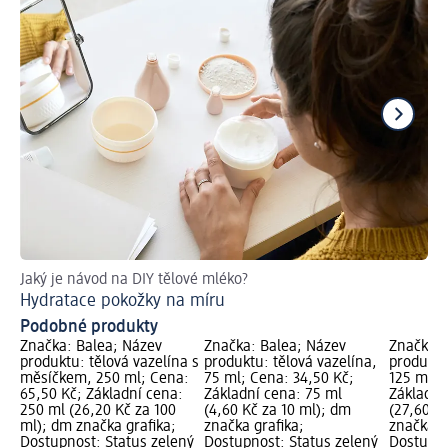
Jaký je návod na DIY tělové mléko?
Př
Hydratace pokožky na míru
Podobné produkty
Značka: Balea; Název
Značka: Balea; Název
Značka: 
produktu: tělová vazelína s
produktu: tělová vazelína,
produktu
měsíčkem, 250 ml; Cena:
75 ml; Cena: 34,50 Kč;
125 ml; 
65,50 Kč; Základní cena:
Základní cena: 75 ml
Základní
250 ml (26,20 Kč za 100
(4,60 Kč za 10 ml); dm
(27,60 K
ml); dm značka grafika;
značka grafika;
značka g
Dostupnost: Status zelený
Dostupnost: Status zelený
Dostupno