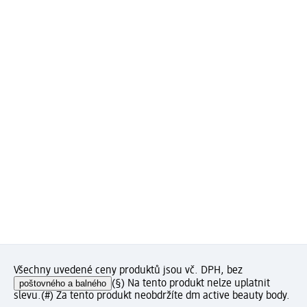
Všechny uvedené ceny produktů jsou vč. DPH, bez
poštovného a balného
(§) Na tento produkt nelze uplatnit
slevu.
(#) Za tento produkt neobdržíte dm active beauty body.