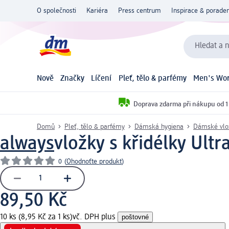
O společnosti
Kariéra
Press centrum
Inspirace & poraden
Hledat a n
Nově
Značky
Líčení
Pleť, tělo & parfémy
Men's Wor
Doprava zdarma při nákupu od 1
Domů
Pleť, tělo & parfémy
Dámská hygiena
Dámské vlo
always
vložky s křidélky Ultr
0
(
Ohodnoťte produkt
)
89,50 Kč
10 ks (8,95 Kč za 1 ks)
vč. DPH plus
poštovné