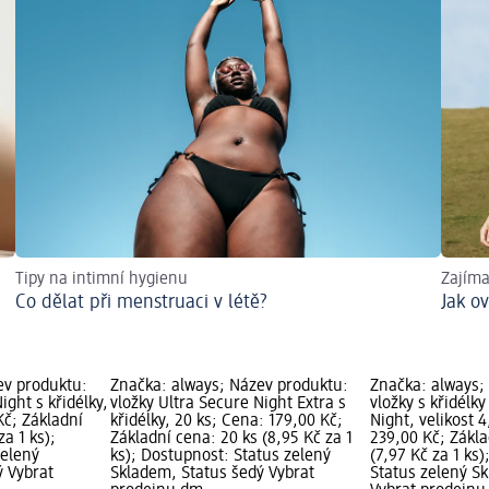
Tipy na intimní hygienu
Zajíma
Co dělat při menstruaci v létě?
Jak o
ev produktu:
Značka: always; Název produktu:
Značka: always;
ight s křidélky,
vložky Ultra Secure Night Extra s
vložky s křidélk
Kč; Základní
křidélky, 20 ks; Cena: 179,00 Kč;
Night, velikost 4
za 1 ks);
Základní cena: 20 ks (8,95 Kč za 1
239,00 Kč; Zákla
zelený
ks); Dostupnost: Status zelený
(7,97 Kč za 1 ks
ý Vybrat
Skladem, Status šedý Vybrat
Status zelený S