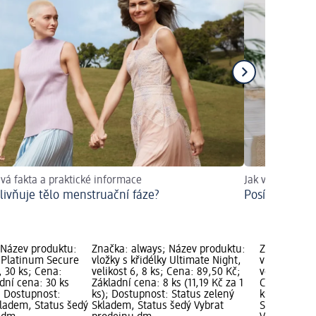
vá fakta a praktické informace
Jak vypadají cv
vlivňuje tělo menstruační fáze?
Posílení páne
 Název produktu:
Značka: always; Název produktu:
Značka: alw
y Platinum Secure
vložky s křidélky Ultimate Night,
vložky s kři
, 30 ks; Cena:
velikost 6, 8 ks; Cena: 89,50 Kč;
velikost 4 S
dní cena: 30 ks
Základní cena: 8 ks (11,19 Kč za 1
Cena: 99,00
); Dostupnost:
ks); Dostupnost: Status zelený
ks (9,90 Kč 
kladem, Status šedý
Skladem, Status šedý Vybrat
Status zele