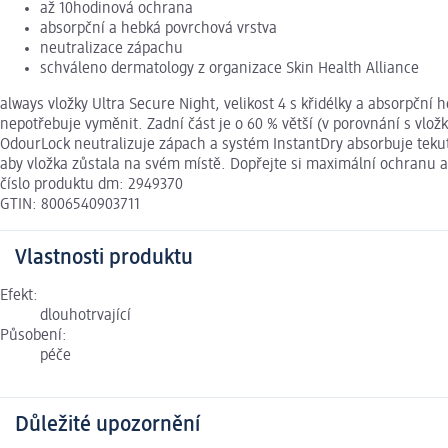
až 10hodinová ochrana
absorpční a hebká povrchová vrstva
neutralizace zápachu
schváleno dermatology z organizace Skin Health Alliance
always vložky Ultra Secure Night, velikost 4 s křidélky a absorpční
nepotřebuje vyměnit. Zadní část je o 60 % větší (v porovnání s vl
OdourLock neutralizuje zápach a systém InstantDry absorbuje tekut
aby vložka zůstala na svém místě. Dopřejte si maximální ochranu a
číslo produktu dm: 2949370
GTIN: 8006540903711
Vlastnosti produktu
Efekt:
dlouhotrvající
Působení:
péče
Důležité upozornění