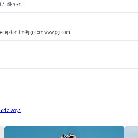
 / uškrcení.
greception.im@pg.com www.pg.com
 od always