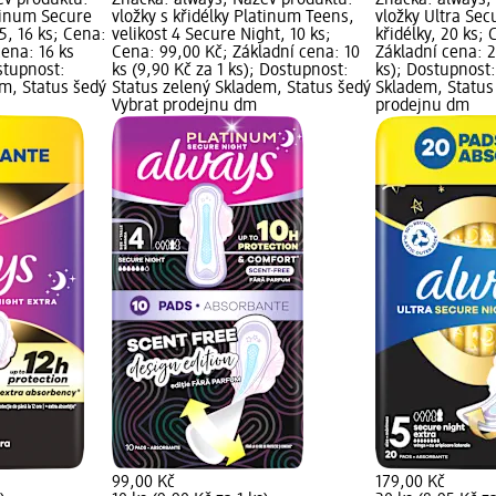
ev produktu:
Značka: always; Název produktu:
Značka: always;
atinum Secure
vložky s křidélky Platinum Teens,
vložky Ultra Sec
 5, 16 ks; Cena:
velikost 4 Secure Night, 10 ks;
křidélky, 20 ks;
cena: 16 ks
Cena: 99,00 Kč; Základní cena: 10
Základní cena: 2
ostupnost:
ks (9,90 Kč za 1 ks); Dostupnost:
ks); Dostupnost:
em, Status šedý
Status zelený Skladem, Status šedý
Skladem, Status
Vybrat prodejnu dm
prodejnu dm
99,00 Kč
179,00 Kč