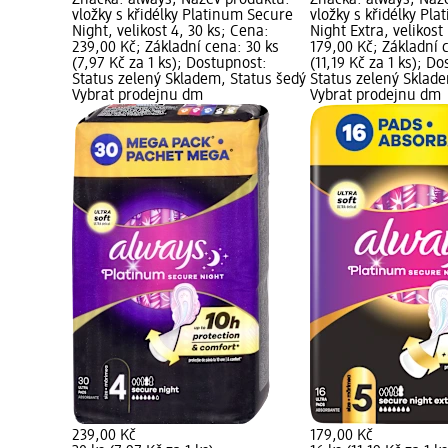
Značka: always; Název produktu:
Značka: always; Náz
vložky s křidélky Platinum Secure
vložky s křidélky Pl
Night, velikost 4, 30 ks; Cena:
Night Extra, velikost
239,00 Kč; Základní cena: 30 ks
179,00 Kč; Základní 
(7,97 Kč za 1 ks); Dostupnost:
(11,19 Kč za 1 ks); D
Status zelený Skladem, Status šedý
Status zelený Sklad
Vybrat prodejnu dm
Vybrat prodejnu dm
239,00 Kč
179,00 Kč