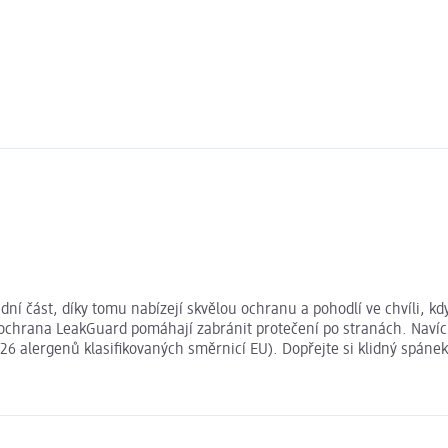
dní část, díky tomu nabízejí skvělou ochranu a pohodlí ve chvíli, kd
ochrana LeakGuard pomáhají zabránit protečení po stranách. Navíc 
 alergenů klasifikovaných směrnicí EU). Dopřejte si klidný spánek