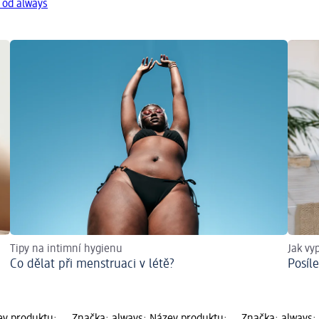
 od always
Tipy na intimní hygienu
Jak vy
Co dělat při menstruaci v létě?
Posíl