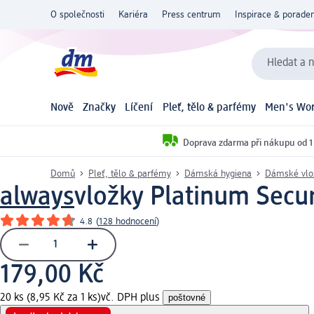
O společnosti
Kariéra
Press centrum
Inspirace & poraden
Hledat a n
Nově
Značky
Líčení
Pleť, tělo & parfémy
Men's Wor
Doprava zdarma při nákupu od 1
Domů
Pleť, tělo & parfémy
Dámská hygiena
Dámské vlo
always
vložky Platinum Secur
4.8
(
128 hodnocení
)
179,00 Kč
20 ks (8,95 Kč za 1 ks)
vč. DPH plus
poštovné