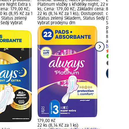
 Název produktu:
Značka: always; Název produktu:
Značka: alw
ure Night Extra s
Platinum vložky s křidélky night, 22
vložky Plat
 Cena: 179,00 Kč;
ks; Cena: 179,00 Kč; Základní cena:
8 ks; Cena: 
0 ks (8,95 Kč za 1
22 ks (8,14 Kč za 1 ks); Dostupnost:
cena: 8 ks (1
 Status zelený
Status zelený Skladem, Status šedý
Dostupnost:
 šedý Vybrat
Vybrat prodejnu dm
Skladem, St
prodejnu d
89,50 Kč
8 ks (11,19 K
always
vložk
Night Extra,
Skladem
Vybrat p
179,00 Kč
22 ks (8,14 Kč za 1 ks)