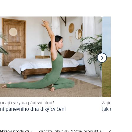
padají cviky na pánevní dno?
Zajímavá fakta
ení pánevního dna díky cvičení
Jak ovlivňuje