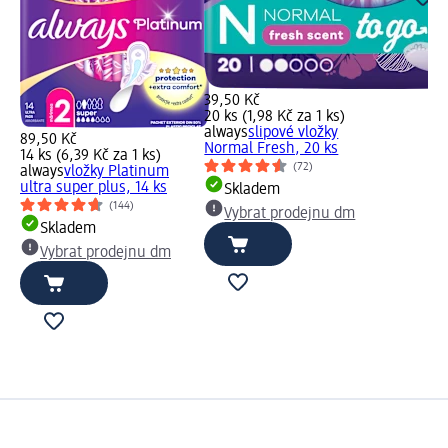
39,50 Kč
20 ks (1,98 Kč za 1 ks)
always
slipové vložky
89,50 Kč
Normal Fresh, 20 ks
14 ks (6,39 Kč za 1 ks)
(72)
always
vložky Platinum
ultra super plus, 14 ks
Skladem
(144)
Vybrat prodejnu dm
Skladem
Vybrat prodejnu dm