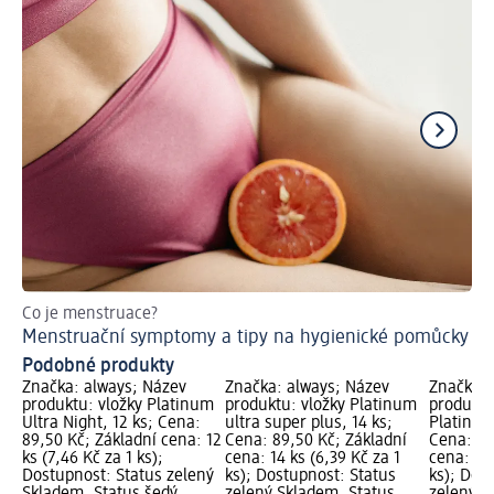
Co je menstruace?
Ti
Menstruační symptomy a tipy na hygienické pomůcky
Co
Podobné produkty
Značka: always; Název
Značka: always; Název
Značka: 
produktu: vložky Platinum
produktu: vložky Platinum
produktu
Ultra Night, 12 ks; Cena:
ultra super plus, 14 ks;
Platinum 
89,50 Kč; Základní cena: 12
Cena: 89,50 Kč; Základní
Cena: 89
ks (7,46 Kč za 1 ks);
cena: 14 ks (6,39 Kč za 1
cena: 10 
Dostupnost: Status zelený
ks); Dostupnost: Status
ks); Dos
Skladem, Status šedý
zelený Skladem, Status
zelený S