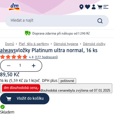
Hledat a najít
Doprava zdarma při nákupu od 1 290 Kč
Domů
Pleť, tělo & parfémy
Dámská hygiena
Dámské vložky
always
vložky Platinum ultra normal, 16 ks
4.8
(
177 hodnocení
)
89,50 Kč
16 ks (5,59 Kč za 1 ks)
vč. DPH plus
poštovné
dlouhodobá cena
nebyla zvýšena od 07.01.2025
Vložit do košíku
Skladem