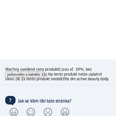
Všechny uvedené ceny produktů jsou vč. DPH, bez
poštovného a balného
(§) Na tento produkt nelze uplatnit
slevu.
(#) Za tento produkt neobdržíte dm active beauty body.
Jak se Vám líbí tato stránka?