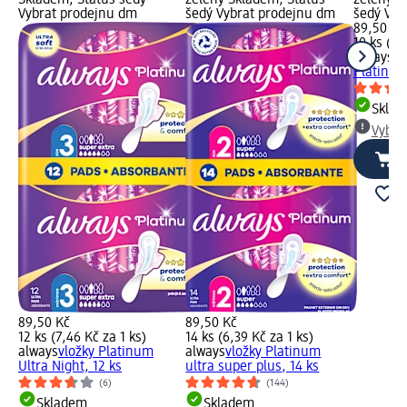
Vybrat prodejnu dm
šedý Vybrat prodejnu dm
šedý Vyb
89,50 Kč
10 ks (8,
always
dá
Platinum
Skla
Vybra
89,50 Kč
89,50 Kč
12 ks (7,46 Kč za 1 ks)
14 ks (6,39 Kč za 1 ks)
always
vložky Platinum
always
vložky Platinum
Ultra Night, 12 ks
ultra super plus, 14 ks
(6)
(144)
Skladem
Skladem