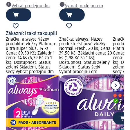
Vybrat prodejnu dm
Vybrat prodejnu dm
Zákazníci také zakoupili
Značka: always; Název
Značka: always; Název
Značka: 
produktu: vložky Platinum
produktu: slipové vložky
produktu
ultra super plus, 14 ks;
Normal Fresh, 20 ks; Cena:
Platinum 
Cena: 89,50 Kč; Základní
39,50 Kč; Základní cena: 20
Cena: 89
cena: 14 ks (6,39 Kč za 1
ks (1,98 Kč za 1 ks);
cena: 10 
ks); Dostupnost: Status
Dostupnost: Status zelený
ks); Dos
zelený Skladem, Status
Skladem, Status šedý
zelený S
šedý Vybrat prodejnu dm
Vybrat prodejnu dm
šedý Vyb
89,50 Kč
10 ks (8,
always
dá
Platinum
Skla
Vybra