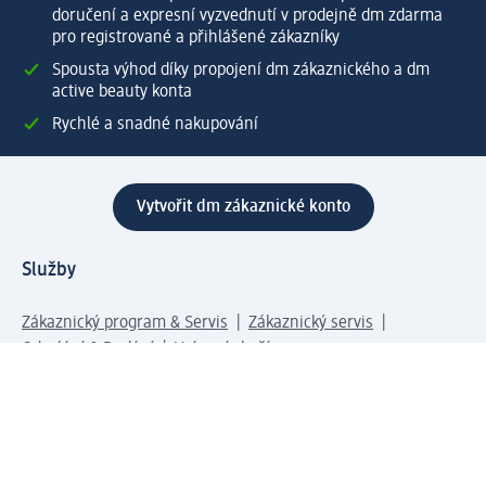
doručení a expresní vyzvednutí v prodejně dm zdarma
pro registrované a přihlášené zákazníky
Spousta výhod díky propojení dm zákaznického a dm
active beauty konta
Rychlé a snadné nakupování
Vytvořit dm zákaznické konto
Služby
Zákaznický program & Servis
Zákaznický servis
Odeslání & Dodání
Vrácení zboží
Společnost
O společnosti
Společenská odpovědnost
Kariéra
Press centrum