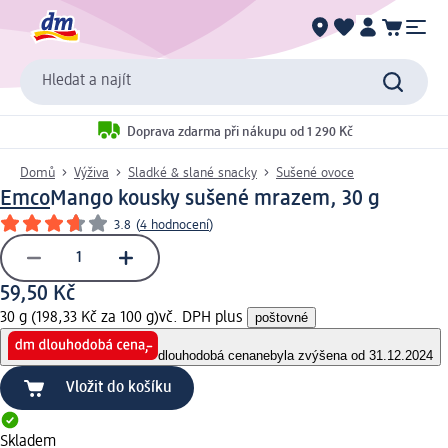
Hledat a najít
Doprava zdarma při nákupu od 1 290 Kč
Domů
Výživa
Sladké & slané snacky
Sušené ovoce
Emco
Mango kousky sušené mrazem, 30 g
3.8
(
4 hodnocení
)
59,50 Kč
30 g (198,33 Kč za 100 g)
vč. DPH plus
poštovné
dlouhodobá cena
nebyla zvýšena od 31.12.2024
Vložit do košíku
Skladem