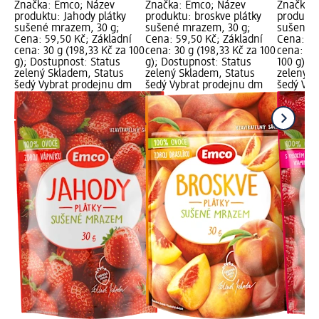
Značka: Emco; Název
Značka: Emco; Název
Značka:
produktu: Jahody plátky
produktu: broskve plátky
produktu
sušené mrazem, 30 g;
sušené mrazem, 30 g;
sušené m
Cena: 59,50 Kč; Základní
Cena: 59,50 Kč; Základní
Cena: 89
cena: 30 g (198,33 Kč za 100
cena: 30 g (198,33 Kč za 100
cena: 30
g); Dostupnost: Status
g); Dostupnost: Status
100 g); 
zelený Skladem, Status
zelený Skladem, Status
zelený S
šedý Vybrat prodejnu dm
šedý Vybrat prodejnu dm
šedý Vyb