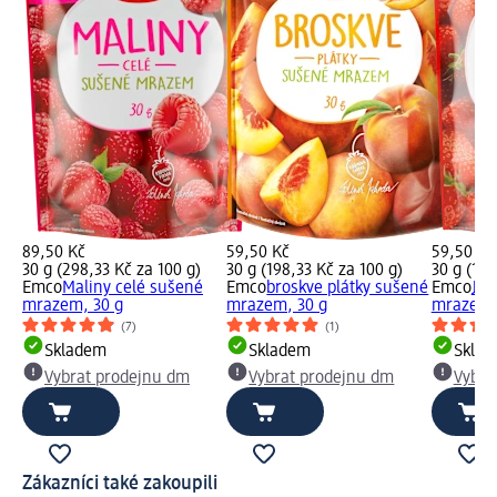
89,50 Kč
59,50 Kč
59,50 Kč
30 g (298,33 Kč za 100 g)
30 g (198,33 Kč za 100 g)
30 g (198
Emco
Maliny celé sušené
Emco
broskve plátky sušené
Emco
Jah
mrazem, 30 g
mrazem, 30 g
mrazem,
(7)
(1)
Skladem
Skladem
Skla
Vybrat prodejnu dm
Vybrat prodejnu dm
Vybra
Zákazníci také zakoupili