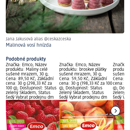
Jana Jakusová alias @ceskazceska
Ja
Malinová vosí hnízda
Li
Podobné produkty
Značka: Emco; Název
Značka: Emco; Název
Značka:
produktu: Maliny celé
produktu: broskve plátky
produktu
sušené mrazem, 30 g;
sušené mrazem, 30 g;
sušené m
Cena: 89,50 Kč; Základní
Cena: 59,50 Kč; Základní
Cena: 59
cena: 30 g (298,33 Kč za
cena: 30 g (198,33 Kč za 100
cena: 30 
100 g); Dostupnost: Status
g); Dostupnost: Status
g); Dost
zelený Skladem, Status
zelený Skladem, Status
zelený S
šedý Vybrat prodejnu dm
šedý Vybrat prodejnu dm
šedý Vyb