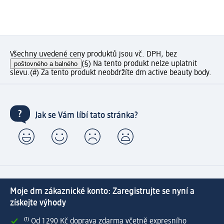
Všechny uvedené ceny produktů jsou vč. DPH, bez
poštovného a balného
(§) Na tento produkt nelze uplatnit
slevu.
(#) Za tento produkt neobdržíte dm active beauty body.
Jak se Vám líbí tato stránka?
Moje dm zákaznické konto: Zaregistrujte se nyní a
získejte výhody
⁽¹⁾ Od 1 290 Kč doprava zdarma včetně expresního