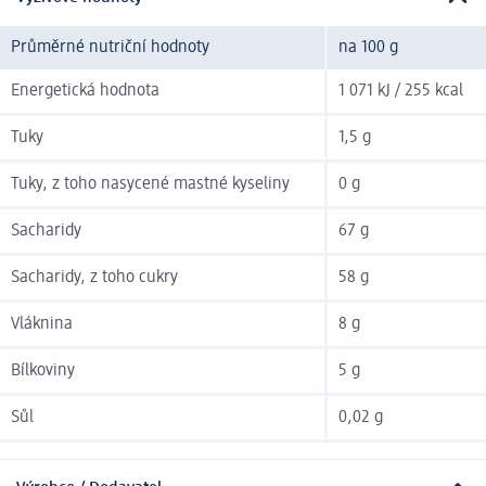
Průměrné nutriční hodnoty
na 100 g
Energetická hodnota
1 071 kJ / 255 kcal
Tuky
1,5 g
Tuky, z toho nasycené mastné kyseliny
0 g
Sacharidy
67 g
Sacharidy, z toho cukry
58 g
Vláknina
8 g
Bílkoviny
5 g
Sůl
0,02 g