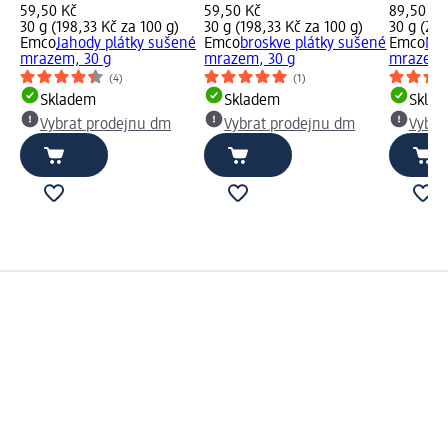
59,50 Kč
59,50 Kč
89,50 Kč
30 g (198,33 Kč za 100 g)
30 g (198,33 Kč za 100 g)
30 g (298
Emco
Jahody plátky sušené
Emco
broskve plátky sušené
Emco
Mal
mrazem, 30 g
mrazem, 30 g
mrazem,
(4)
(1)
Skladem
Skladem
Skla
Vybrat prodejnu dm
Vybrat prodejnu dm
Vybra