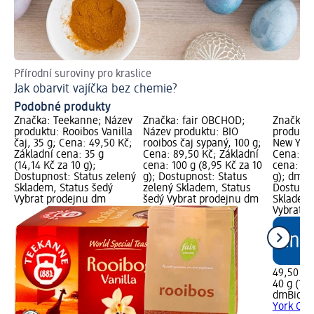
Přírodní suroviny pro kraslice
Už
Jak obarvit vajíčka bez chemie?
Ja
Podobné produkty
Značka: Teekanne; Název
Značka: fair OBCHOD;
Značka: 
produktu: Rooibos Vanilla
Název produktu: BIO
produktu
čaj, 35 g; Cena: 49,50 Kč;
rooibos čaj sypaný, 100 g;
New York
Základní cena: 35 g
Cena: 89,50 Kč; Základní
Cena: 49
(14,14 Kč za 10 g);
cena: 100 g (8,95 Kč za 10
cena: 40 
Dostupnost: Status zelený
g); Dostupnost: Status
g); dm z
Skladem, Status šedý
zelený Skladem, Status
Dostupno
Vybrat prodejnu dm
šedý Vybrat prodejnu dm
Skladem,
Vybrat p
49,50 Kč
40 g (12,
dmBio
bi
York Cha