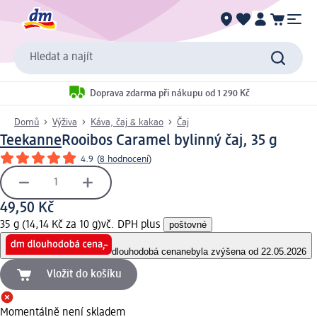
Hledat a najít
Doprava zdarma při nákupu od 1 290 Kč
Domů
Výživa
Káva, čaj & kakao
Čaj
Teekanne
Rooibos Caramel bylinný čaj, 35 g
4.9
(
8 hodnocení
)
49,50 Kč
35 g (14,14 Kč za 10 g)
vč. DPH plus
poštovné
dlouhodobá cena
nebyla zvýšena od 22.05.2026
Vložit do košíku
Momentálně není skladem