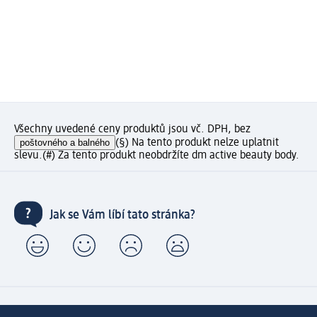
Všechny uvedené ceny produktů jsou vč. DPH, bez
poštovného a balného
(§) Na tento produkt nelze uplatnit
slevu.
(#) Za tento produkt neobdržíte dm active beauty body.
Jak se Vám líbí tato stránka?