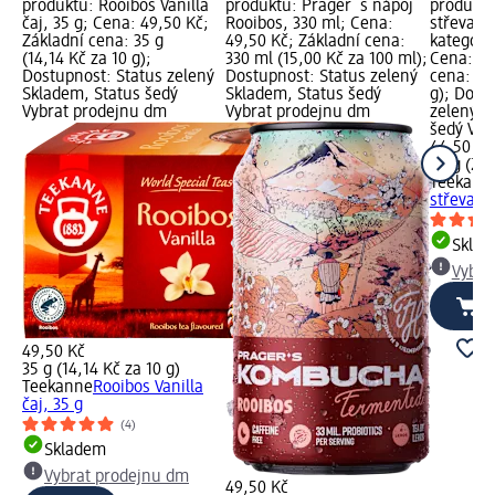
produktu: Rooibos Vanilla
produktu: Prager´s nápoj
produktu
čaj, 35 g; Cena: 49,50 Kč;
Rooibos, 330 ml; Cena:
střeva, 2
Základní cena: 35 g
49,50 Kč; Základní cena:
kategori
(14,14 Kč za 10 g);
330 ml (15,00 Kč za 100 ml);
Cena: 44
Dostupnost: Status zelený
Dostupnost: Status zelený
cena: 20
Skladem, Status šedý
Skladem, Status šedý
g); Dost
Vybrat prodejnu dm
Vybrat prodejnu dm
zelený S
šedý Vyb
44,50 Kč
20 g (22,
Teekann
střeva, 2
Skla
Vybra
49,50 Kč
35 g (14,14 Kč za 10 g)
Teekanne
Rooibos Vanilla
čaj, 35 g
(4)
Skladem
Vybrat prodejnu dm
49,50 Kč