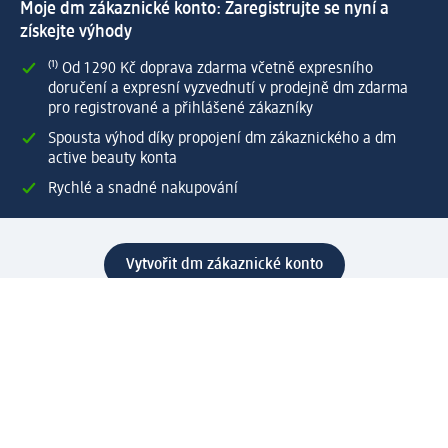
Moje dm zákaznické konto: Zaregistrujte se nyní a
získejte výhody
⁽¹⁾ Od 1 290 Kč doprava zdarma včetně expresního
doručení a expresní vyzvednutí v prodejně dm zdarma
pro registrované a přihlášené zákazníky
Spousta výhod díky propojení dm zákaznického a dm
active beauty konta
Rychlé a snadné nakupování
Vytvořit dm zákaznické konto
Služby
Zákaznický program & Servis
Zákaznický servis
Odeslání & Dodání
Vrácení zboží
Společnost