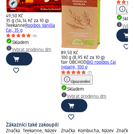
Upoz
49,50 Kč
Skla
35 g (14,14 Kč za 10 g)
Teekanne
Rooibos Vanilla
Vybra
čaj, 35 g
(4)
Skladem
Vybrat prodejnu dm
89,50 Kč
100 g (8,95 Kč za 10 g)
fair OBCHOD
BIO rooibos čaj
sypaný, 100 g
(7)
Upozornění
Skladem
Vybrat prodejnu dm
Zákazníci také zakoupili
Značka: Teekanne; Název
Značka: Kombucha; Název
Značka: 