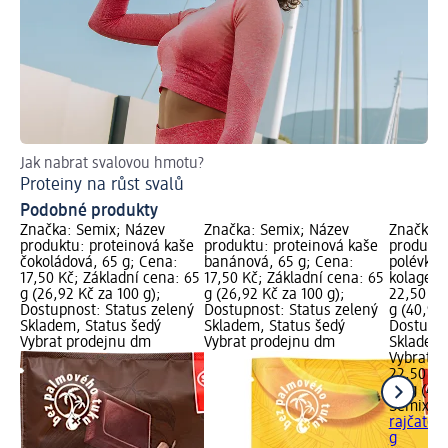
Jak nabrat svalovou hmotu?
Jak
Proteiny na růst svalů
4 
Podobné produkty
Značka: Semix; Název
Značka: Semix; Název
Značka: 
produktu: proteinová kaše
produktu: proteinová kaše
produktu
čokoládová, 65 g; Cena:
banánová, 65 g; Cena:
polévka 
17,50 Kč; Základní cena: 65
17,50 Kč; Základní cena: 65
kolagene
g (26,92 Kč za 100 g);
g (26,92 Kč za 100 g);
22,50 Kč
Dostupnost: Status zelený
Dostupnost: Status zelený
g (40,91 
Skladem, Status šedý
Skladem, Status šedý
Dostupno
Vybrat prodejnu dm
Vybrat prodejnu dm
Skladem,
Vybrat p
22,50 Kč
55 g (40,
Semix
pr
rajčatov
g