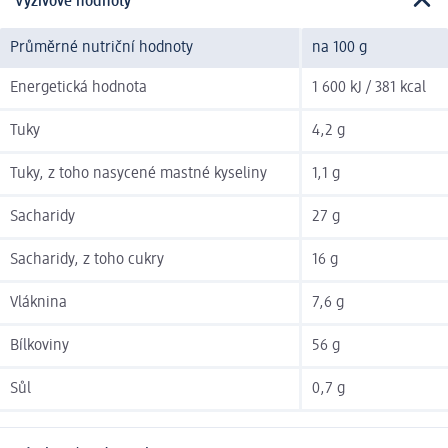
Výživové hodnoty
Průměrné nutriční hodnoty
na 100 g
Energetická hodnota
1 600 kJ / 381 kcal
Tuky
4,2 g
Tuky, z toho nasycené mastné kyseliny
1,1 g
Sacharidy
27 g
Sacharidy, z toho cukry
16 g
Vláknina
7,6 g
Bílkoviny
56 g
Sůl
0,7 g