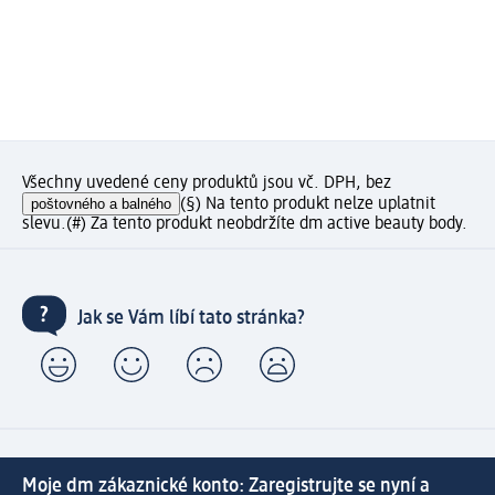
Všechny uvedené ceny produktů jsou vč. DPH, bez
poštovného a balného
(§) Na tento produkt nelze uplatnit
slevu.
(#) Za tento produkt neobdržíte dm active beauty body.
Jak se Vám líbí tato stránka?
Moje dm zákaznické konto: Zaregistrujte se nyní a