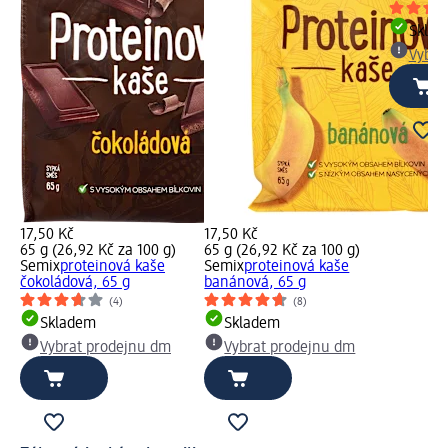
Skla
Vybra
17,50 Kč
17,50 Kč
65 g (26,92 Kč za 100 g)
65 g (26,92 Kč za 100 g)
Semix
proteinová kaše
Semix
proteinová kaše
čokoládová, 65 g
banánová, 65 g
(4)
(8)
Skladem
Skladem
Vybrat prodejnu dm
Vybrat prodejnu dm