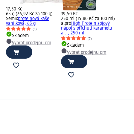
17,50 Kč
65 g (26,92 Kč za 100 g)
39,50 Kč
Semix
proteinová kaše
250 ml (15,80 Kč za 100 ml)
vanilková, 65 g
alpro
High Protein sójový
nápoj s příchutí karamelu
(3)
a..., 250 ml
Skladem
(7)
Vybrat prodejnu dm
Skladem
Vybrat prodejnu dm