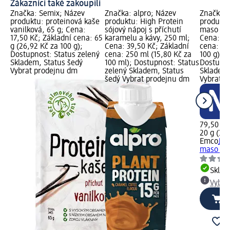
Zákazníci také zakoupili
Značka: Semix; Název
Značka: alpro; Název
Značka:
produktu: proteinová kaše
produktu: High Protein
produktu
vanilková, 65 g; Cena:
sójový nápoj s příchutí
maso suš
17,50 Kč; Základní cena: 65
karamelu a kávy, 250 ml;
Cena: 79
g (26,92 Kč za 100 g);
Cena: 39,50 Kč; Základní
cena: 20
Dostupnost: Status zelený
cena: 250 ml (15,80 Kč za
100 g); N
Skladem, Status šedý
100 ml); Dostupnost: Status
Dostupno
Vybrat prodejnu dm
zelený Skladem, Status
Skladem,
šedý Vybrat prodejnu dm
Vybrat p
79,50 Kč
20 g (397
Emco
Jim
maso suš
Skla
Vybra