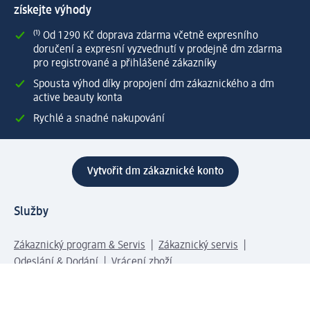
získejte výhody
⁽¹⁾ Od 1 290 Kč doprava zdarma včetně expresního
doručení a expresní vyzvednutí v prodejně dm zdarma
pro registrované a přihlášené zákazníky
Spousta výhod díky propojení dm zákaznického a dm
active beauty konta
Rychlé a snadné nakupování
Vytvořit dm zákaznické konto
Služby
Zákaznický program & Servis
Zákaznický servis
Odeslání & Dodání
Vrácení zboží
Společnost