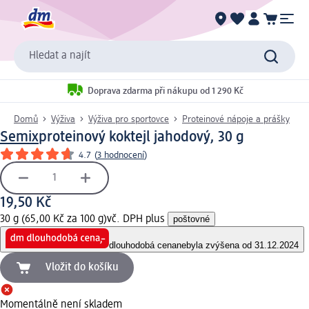
Hledat a najít
Doprava zdarma při nákupu od 1 290 Kč
Domů
Výživa
Výživa pro sportovce
Proteinové nápoje a prášky
Semix
proteinový koktejl jahodový, 30 g
4.7
(
3 hodnocení
)
19,50 Kč
30 g (65,00 Kč za 100 g)
vč. DPH plus
poštovné
dlouhodobá cena
nebyla zvýšena od 31.12.2024
Vložit do košíku
Momentálně není skladem