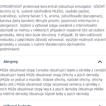
SYROVÁTKOVÝ proteinový koncentrát (obsahuje emulgátor: SÓJOVÝ
lecitin) 62 %, sušené odstředěné MLÉKO, sladidlo (xylitol,
sukralóza), sušený banán 5 %, aroma, zahušťovadlo (karagenan),
barviva (beta karoten) Věnujte prosím, pozornost informacím o
alergenech. Složení a výživové údaje uvedené v internetovém
obchodě se mohou v některých případech nepatrně lišit od složení
produktu, který Vám bude doručený. V případě, že Vám odlišnosti
nebudou z jakýchkoliv důvodů vyhovovat, využijte možnosti vrácení
produktu v souladu s našimi Všeobecnými obchodními
podmínkami.
Alergeny
Může obsahovat stopy Cereálie obsahující lepek a výrobky z cereálií
obsahující lepek Může obsahovat stopy Ořechy a jejich deriváty
(Může se jednat o mandle, lískové ořechy, vlašské ořechy, ořechy
kešu atd.) Může obsahovat stopy Sezamová semena a výrobky z
nich Může obsahovat stopy Vejce a jejich deriváty Obsahuje Mléko
a mléčné deriváty Obsahuje Sójové boby a jejich deriváty