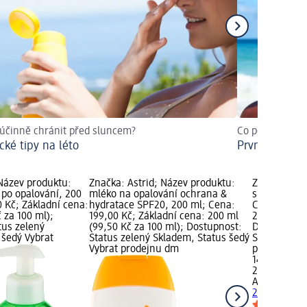
 účinně chránit před sluncem?
Co pomáhá na s
cké tipy na léto
První pomoc 
 Název produktu:
Značka: Astrid; Název produktu:
Značka: Ast
 po opalování, 200
mléko na opalování ochrana &
sun samoopa
 Kč; Základní cena:
hydratace SPF20, 200 ml; Cena:
Cena: 149,0
 za 100 ml);
199,00 Kč; Základní cena: 200 ml
200 ml (74,
tus zelený
(99,50 Kč za 100 ml); Dostupnost:
Dostupnost:
 šedý Vybrat
Status zelený Skladem, Status šedý
Skladem, St
Vybrat prodejnu dm
prodejnu d
149,00 Kč
200 ml (74,
Astrid
sun s
200 ml