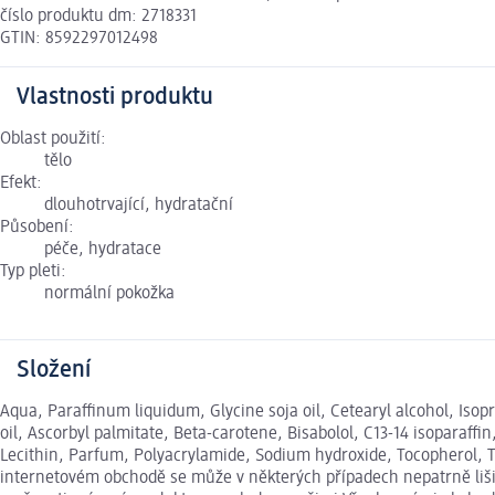
číslo produktu dm: 2718331
GTIN: 8592297012498
Vlastnosti produktu
Oblast použití:
tělo
Efekt:
dlouhotrvající, hydratační
Působení:
péče, hydratace
Typ pleti:
normální pokožka
Složení
Aqua, Paraffinum liquidum, Glycine soja oil, Cetearyl alcohol, Iso
oil, Ascorbyl palmitate, Beta-carotene, Bisabolol, C13-14 isoparaffin
Lecithin, Parfum, Polyacrylamide, Sodium hydroxide, Tocopherol, 
internetovém obchodě se může v některých případech nepatrně lišit