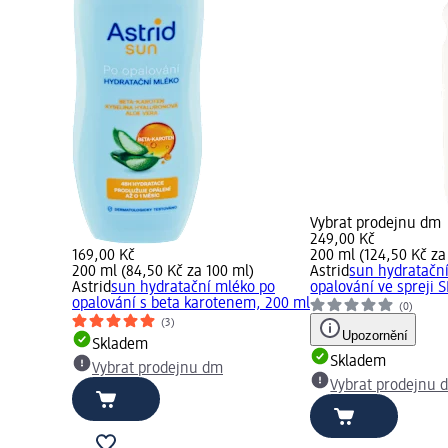
Vybrat prodejnu dm
249,00 Kč
169,00 Kč
200 ml (124,50 Kč za
200 ml (84,50 Kč za 100 ml)
Astrid
sun hydratačn
Astrid
sun hydratační mléko po
opalování ve spreji 
opalování s beta karotenem, 200 ml
(0)
(3)
Upozornění
Skladem
Skladem
Vybrat prodejnu dm
Vybrat prodejnu 