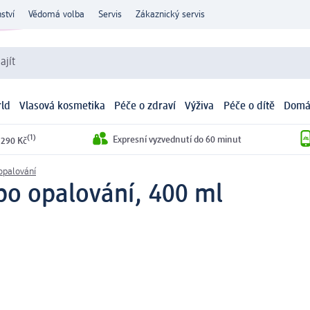
ství
Vědomá volba
Servis
Zákaznický servis
ajít
ld
Vlasová kosmetika
Péče o zdraví
Výživa
Péče o dítě
Domá
(1)
Expresní vyzvednutí do 60 minut
 290 Kč
opalování
po opalování, 400 ml