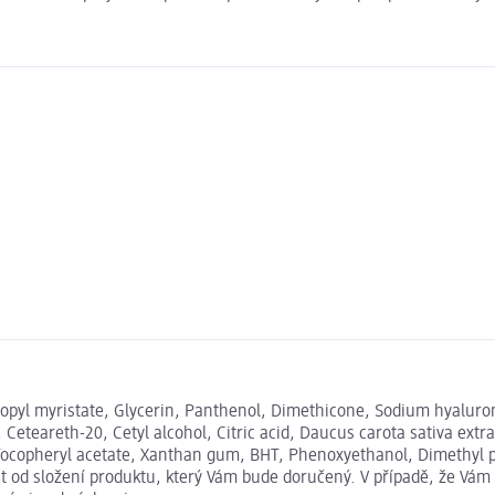
propyl myristate, Glycerin, Panthenol, Dimethicone, Sodium hyaluron
, Ceteareth-20, Cetyl alcohol, Citric acid, Daucus carota sativa extra
Tocopheryl acetate, Xanthan gum, BHT, Phenoxyethanol, Dimethyl p
 od složení produktu, který Vám bude doručený. V případě, že Vám 