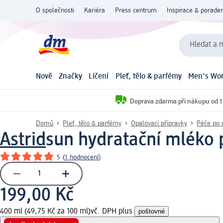
O společnosti
Kariéra
Press centrum
Inspirace & poraden
Hledat a n
Nově
Značky
Líčení
Pleť, tělo & parfémy
Men's Wor
Doprava zdarma při nákupu od 1
Domů
Pleť, tělo & parfémy
Opalovací přípravky
Péče po 
Astrid
sun hydratační mléko 
5
(
1 hodnocení
)
199,00 Kč
400 ml (49,75 Kč za 100 ml)
vč. DPH plus
poštovné