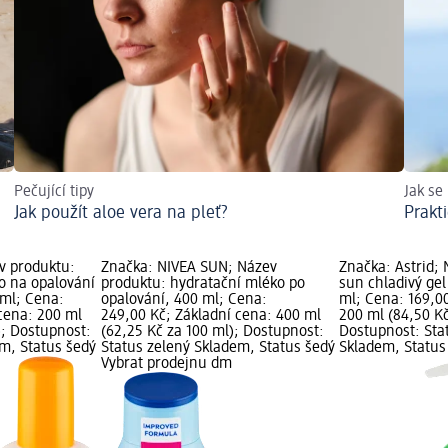
Pečující tipy
Jak se
Jak použít aloe vera na pleť?
Prakti
v produktu:
Značka: NIVEA SUN; Název
Značka: Astrid;
o na opalování
produktu: hydratační mléko po
sun chladivý gel
 ml; Cena:
opalování, 400 ml; Cena:
ml; Cena: 169,00
cena: 200 ml
249,00 Kč; Základní cena: 400 ml
200 ml (84,50 Kč
); Dostupnost:
(62,25 Kč za 100 ml); Dostupnost:
Dostupnost: Sta
em, Status šedý
Status zelený Skladem, Status šedý
Skladem, Status
Vybrat prodejnu dm