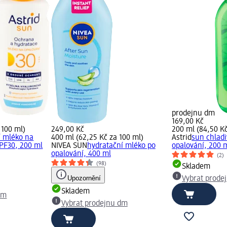
prodejnu dm
169,00 Kč
 100 ml)
249,00 Kč
200 ml (84,50 Kč
í mléko na
400 ml (62,25 Kč za 100 ml)
Astrid
sun chladi
SPF30, 200 ml
NIVEA SUN
hydratační mléko po
opalování, 200 
opalování, 400 ml
(2)
(98)
Skladem
Upozornění
Vybrat prode
Skladem
dm
Vybrat prodejnu dm