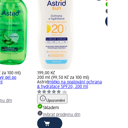
Skladem
Vybrat p
 za 100 ml)
199,00 Kč
vý gel po
200 ml (99,50 Kč za 100 ml)
ml
Astrid
mléko na opalování ochrana
& hydratace SPF20, 200 ml
(0)
Upozornění
jnu dm
Skladem
Vybrat prodejnu dm