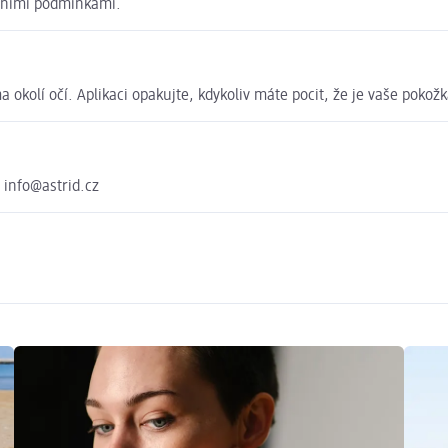
dními podmínkami.
okolí očí. Aplikaci opakujte, kdykoliv máte pocit, že je vaše poko
 info@astrid.cz