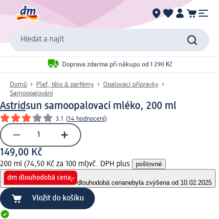
Hledat a najít
Doprava zdarma při nákupu od 1 290 Kč
Domů
Pleť, tělo & parfémy
Opalovací přípravky
Samoopalování
Astrid
sun samoopalovací mléko, 200 ml
3.1
(
14 hodnocení
)
149,00 Kč
200 ml (74,50 Kč za 100 ml)
vč. DPH plus
poštovné
dlouhodobá cena
nebyla zvýšena od 10.02.2025
Vložit do košíku