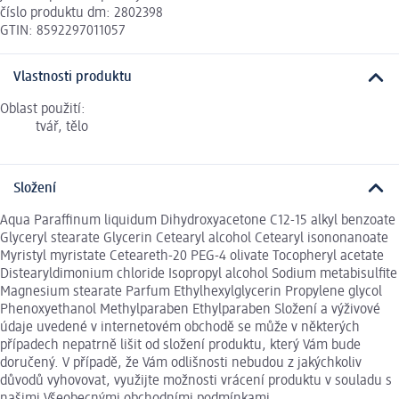
číslo produktu dm: 2802398
GTIN: 8592297011057
Vlastnosti produktu
Oblast použití:
tvář, tělo
Složení
Aqua Paraffinum liquidum Dihydroxyacetone C12-15 alkyl benzoate
Glyceryl stearate Glycerin Cetearyl alcohol Cetearyl isononanoate
Myristyl myristate Ceteareth-20 PEG-4 olivate Tocopheryl acetate
Distearyldimonium chloride Isopropyl alcohol Sodium metabisulfite
Magnesium stearate Parfum Ethylhexylglycerin Propylene glycol
Phenoxyethanol Methylparaben Ethylparaben Složení a výživové
údaje uvedené v internetovém obchodě se může v některých
případech nepatrně lišit od složení produktu, který Vám bude
doručený. V případě, že Vám odlišnosti nebudou z jakýchkoliv
důvodů vyhovovat, využijte možnosti vrácení produktu v souladu s
našimi Všeobecnými obchodními podmínkami.