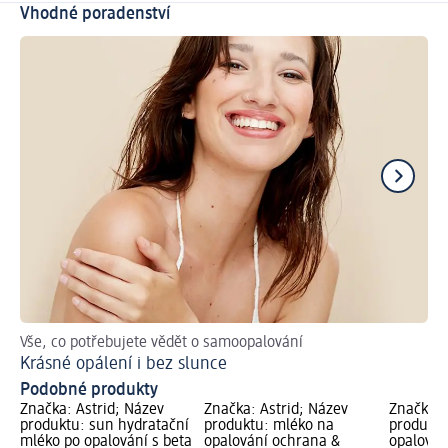
Vhodné poradenství
Vše, co potřebujete vědět o samoopalování
Ja
Krásné opálení i bez slunce
Podobné produkty
Značka: Astrid; Název
Značka: Astrid; Název
Značka: 
produktu: sun hydratační
produktu: mléko na
produktu
mléko po opalování s beta
opalování ochrana &
opalován