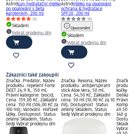
Astrid
sun hydratační mléko
Astrid
mléko na opalování
po opalování s beta
ochrana & hydratace
karotenem, 200 ml
SPF20, 200 ml
(3)
(0)
Skladem
Upozornění
Vybrat prodejnu dm
Skladem
Vybrat prodejnu dm
Zákazníci také zakoupili
Značka: Predator; Název
Značka: Rexona; Název
Značka: 
produktu: repelent Forte
produktu: antiperspirant
produktu
DEET 24,9 %, 150 ml;
stick Aloe Vera, 50 ml;
kočky dr
Právní kategorie: biocid;
Cena: 54,50 Kč; Základní
Delikate
Cena: 159,00 Kč; Základní
cena: 50 ml (10,90 Kč za 10
Právní k
cena: 150 ml (106,00 Kč za
ml); Dostupnost: Status
Kompletn
100 ml); Varování: Hořlavé
zelený Skladem, Status
49,50 Kč
látky; Dostupnost: Status
šedý Vybrat prodejnu dm
340 g (14
zelený Skladem, Status
Dostupno
šedý Vybrat prodejnu dm
Skladem,
Vybrat p
49,50 Kč