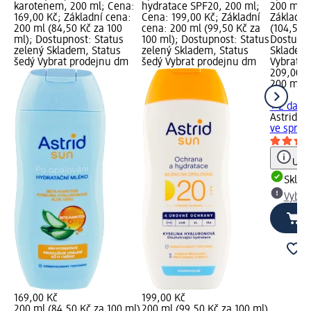
karotenem, 200 ml; Cena:
hydratace SPF20, 200 ml;
200 ml; 
169,00 Kč; Základní cena:
Cena: 199,00 Kč; Základní
Základní
200 ml (84,50 Kč za 100
cena: 200 ml (99,50 Kč za
(104,50 K
ml); Dostupnost: Status
100 ml); Dostupnost: Status
Dostupno
zelený Skladem, Status
zelený Skladem, Status
Skladem,
šedý Vybrat prodejnu dm
šedý Vybrat prodejnu dm
Vybrat p
209,00 K
200 ml (
ml)
+ 2 další
Astrid
su
ve sprej
Upoz
Skla
Vybra
169,00 Kč
199,00 Kč
200 ml (84,50 Kč za 100 ml)
200 ml (99,50 Kč za 100 ml)