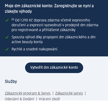
Moje dm zákaznické konto: Zaregistrujte se nyní a
získejte výhody
⁽¹⁾ Od 1 290 Kč doprava zdarma včetně expresního
doručení a expresní vyzvednutí v prodejně dm zdarma
pro registrované a přihlášené zákazníky
Spousta výhod díky propojení dm zákaznického a dm
active beauty konta
Rychlé a snadné nakupování
Vytvořit dm zákaznické konto
Služby
Zákaznický program & Servis
Zákaznický servis
Odeslání & Dodání
Vrácení zboží