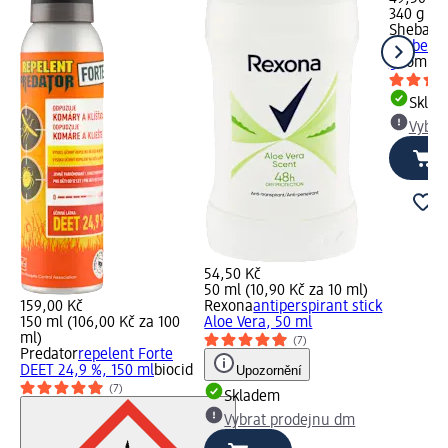
340 g (14
Sheba
ka
drůbeží v
g
Komplet
Skla
Vybra
54,50 Kč
50 ml (10,90 Kč za 10 ml)
159,00 Kč
Rexona
antiperspirant stick
150 ml (106,00 Kč za 100
Aloe Vera, 50 ml
ml)
(7)
Predator
repelent Forte
DEET 24,9 %, 150 ml
biocid
Upozornění
(7)
Skladem
Vybrat prodejnu dm