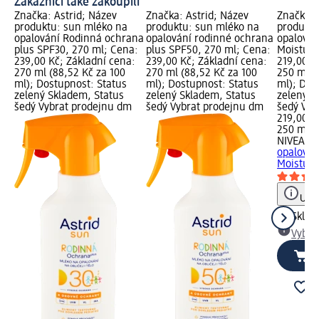
Zákazníci také zakoupili
Značka: Astrid; Název
Značka: Astrid; Název
Značka: 
o
produktu: sun mléko na
produktu: sun mléko na
produktu
opalování Rodinná ochrana
opalování rodinné ochrana
opalován
l;
plus SPF30, 270 ml; Cena:
plus SPF50, 270 ml; Cena:
Moisture
ní
239,00 Kč; Základní cena:
239,00 Kč; Základní cena:
219,00 K
za
270 ml (88,52 Kč za 100
270 ml (88,52 Kč za 100
250 ml (
vé
ml); Dostupnost: Status
ml); Dostupnost: Status
ml); Dos
zelený Skladem, Status
zelený Skladem, Status
zelený S
s
šedý Vybrat prodejnu dm
šedý Vybrat prodejnu dm
šedý Vyb
219,00 K
m
250 ml (
NIVEA S
opalován
Moisture
Upoz
Skla
Vybra