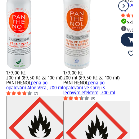
SUNDAN
opalován
ml
Skla
Vybra
179,00 Kč
179,00 Kč
200 ml (89,50 Kč za 100 ml)
200 ml (89,50 Kč za 100 ml)
PANTHENOL
pěna po
PANTHENOL
pěna po
opalování Aloe Vera, 200 ml
opalování ve spreji s
ledovým efektem, 200 ml
(7)
(9)