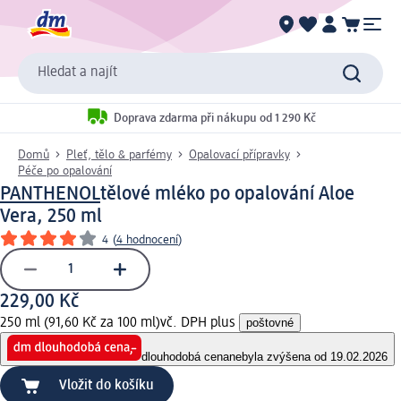
Hledat a najít
Doprava zdarma při nákupu od 1 290 Kč
Domů
Pleť, tělo & parfémy
Opalovací přípravky
Péče po opalování
PANTHENOL
tělové mléko po opalování Aloe
Vera, 250 ml
4
(
4 hodnocení
)
229,00 Kč
250 ml (91,60 Kč za 100 ml)
vč. DPH plus
poštovné
dlouhodobá cena
nebyla zvýšena od 19.02.2026
Vložit do košíku