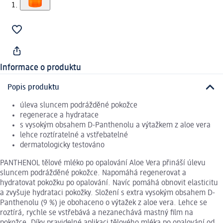
Informace o produktu
Popis produktu
úleva sluncem podrážděné pokožce
regenerace a hydratace
s vysokým obsahem D-Panthenolu a výtažkem z aloe vera
lehce roztíratelné a vstřebatelné
dermatologicky testováno
PANTHENOL tělové mléko po opalování Aloe Vera přináší úlevu
sluncem podrážděné pokožce. Napomáhá regenerovat a
hydratovat pokožku po opalování. Navíc pomáhá obnovit elasticitu
a zvyšuje hydrataci pokožky. Složení s extra vysokým obsahem D-
Panthenolu (9 %) je obohaceno o výtažek z aloe vera. Lehce se
roztírá, rychle se vstřebává a nezanechává mastný film na
pokožce. Díky pravidelné aplikaci tělového mléka po opalování od