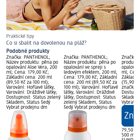
Praktické tipy
Peč
Co si sbalit na dovolenou na pláž?
Ja
Podobné produkty
Značka: PANTHENOL;
Značka: PANTHENOL;
Značka:
Název produktu: pěna po
Název produktu: pěna po
produktu
opalování Aloe Vera, 200
opalování ve spreji s
opalován
ml; Cena: 179,00 Kč;
ledovým efektem, 200 ml;
ml; Cena
Základní cena: 200 ml
Cena: 179,00 Kč; Základní
Základní
(89,50 Kč za 100 ml);
cena: 200 ml (89,50 Kč za
(15,90 K
Varování: Hořlavé látky,
100 ml); Varování: Hořlavé
značka g
Varování: Dráždivé látky;
látky, Varování: Dráždivé
Dostupno
Dostupnost: Status zelený
látky; Dostupnost: Status
Skladem,
Skladem, Status šedý
zelený Skladem, Status
Vybrat p
Vybrat prodejnu dm
šedý Vybrat prodejnu dm
79,50 Kč
500 ml (