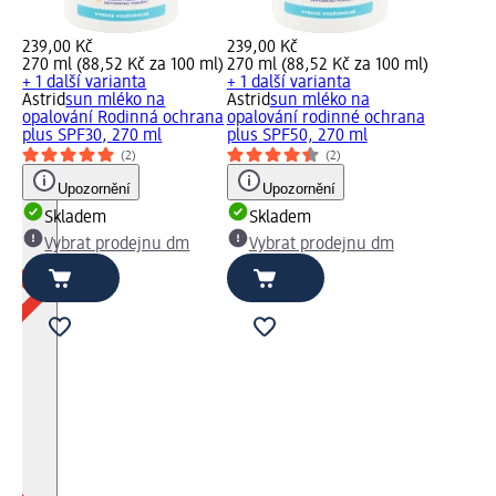
239,00 Kč
239,00 Kč
270 ml (88,52 Kč za 100 ml)
270 ml (88,52 Kč za 100 ml)
+ 1 další varianta
+ 1 další varianta
ml)
Astrid
sun mléko na
Astrid
sun mléko na
opalování Rodinná ochrana
opalování rodinné ochrana
plus SPF30, 270 ml
plus SPF50, 270 ml
l
(2)
(2)
Upozornění
Upozornění
Skladem
Skladem
Vybrat prodejnu dm
Vybrat prodejnu dm