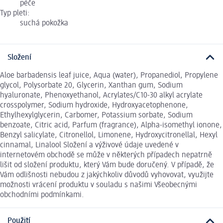
péče
Typ pleti:
suchá pokožka
Složení
Aloe barbadensis leaf juice, Aqua (water), Propanediol, Propylene
glycol, Polysorbate 20, Glycerin, Xanthan gum, Sodium
hyaluronate, Phenoxyethanol, Acrylates/C10-30 alkyl acrylate
crosspolymer, Sodium hydroxide, Hydroxyacetophenone,
Ethylhexylglycerin, Carbomer, Potassium sorbate, Sodium
benzoate, Citric acid, Parfum (fragrance), Alpha-isomethyl ionone,
Benzyl salicylate, Citronellol, Limonene, Hydroxycitronellal, Hexyl
cinnamal, Linalool Složení a výživové údaje uvedené v
internetovém obchodě se může v některých případech nepatrně
lišit od složení produktu, který Vám bude doručený. V případě, že
Vám odlišnosti nebudou z jakýchkoliv důvodů vyhovovat, využijte
možnosti vrácení produktu v souladu s našimi Všeobecnými
obchodními podmínkami.
Použití