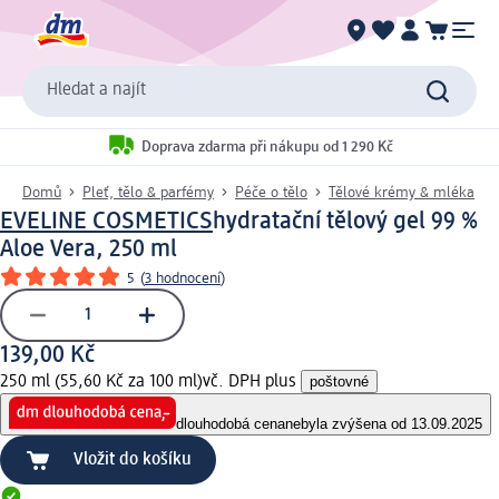
Hledat a najít
Doprava zdarma při nákupu od 1 290 Kč
Domů
Pleť, tělo & parfémy
Péče o tělo
Tělové krémy & mléka
EVELINE COSMETICS
hydratační tělový gel 99 %
Aloe Vera, 250 ml
5
(
3 hodnocení
)
139,00 Kč
250 ml (55,60 Kč za 100 ml)
vč. DPH plus
poštovné
dlouhodobá cena
nebyla zvýšena od 13.09.2025
Vložit do košíku