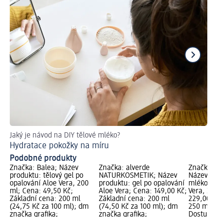
Jaký je návod na DIY tělové mléko?
Peč
Hydratace pokožky na míru
Ja
Podobné produkty
Značka: Balea; Název
Značka: alverde
Značka:
produktu: tělový gel po
NATURKOSMETIK; Název
Název pr
opalování Aloe Vera, 200
produktu: gel po opalování
mléko po
ml; Cena: 49,50 Kč;
Aloe Vera; Cena: 149,00 Kč;
Vera, 25
Základní cena: 200 ml
Základní cena: 200 ml
229,00 K
(24,75 Kč za 100 ml); dm
(74,50 Kč za 100 ml); dm
250 ml (9
značka grafika;
značka grafika;
Dostupno