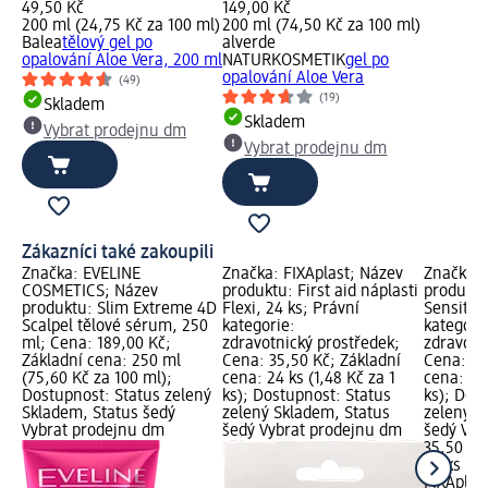
49,50 Kč
149,00 Kč
200 ml (24,75 Kč za 100 ml)
200 ml (74,50 Kč za 100 ml)
Balea
tělový gel po
alverde
opalování Aloe Vera, 200 ml
NATURKOSMETIK
gel po
opalování Aloe Vera
(49)
(19)
Skladem
Skladem
Vybrat prodejnu dm
Vybrat prodejnu dm
Zákazníci také zakoupili
Značka: EVELINE
Značka: FIXAplast; Název
Značka: 
COSMETICS; Název
produktu: First aid náplasti
produktu:
produktu: Slim Extreme 4D
Flexi, 24 ks; Právní
Sensitive
Scalpel tělové sérum, 250
kategorie:
kategori
ml; Cena: 189,00 Kč;
zdravotnický prostředek;
zdravotn
Základní cena: 250 ml
Cena: 35,50 Kč; Základní
Cena: 35
(75,60 Kč za 100 ml);
cena: 24 ks (1,48 Kč za 1
cena: 24 
Dostupnost: Status zelený
ks); Dostupnost: Status
ks); Dos
Skladem, Status šedý
zelený Skladem, Status
zelený S
Vybrat prodejnu dm
šedý Vybrat prodejnu dm
šedý Vyb
35,50 Kč
24 ks (1,
FIXAplas