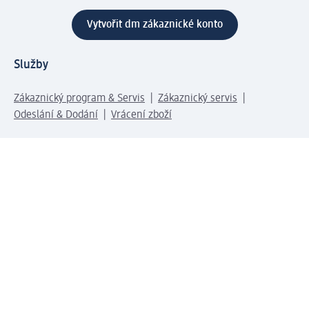
Vytvořit dm zákaznické konto
Služby
Zákaznický program & Servis
Zákaznický servis
Odeslání & Dodání
Vrácení zboží
Společnost
O společnosti
Společenská odpovědnost
Kariéra
Press centrum
Svět dm