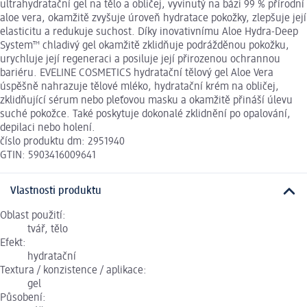
ultrahydratační gel na tělo a obličej, vyvinutý na bázi 99 % přírodní
aloe vera, okamžitě zvyšuje úroveň hydratace pokožky, zlepšuje její
elasticitu a redukuje suchost. Díky inovativnímu Aloe Hydra-Deep
System™ chladivý gel okamžitě zklidňuje podrážděnou pokožku,
urychluje její regeneraci a posiluje její přirozenou ochrannou
bariéru. EVELINE COSMETICS hydratační tělový gel Aloe Vera
úspěšně nahrazuje tělové mléko, hydratační krém na obličej,
zklidňující sérum nebo pleťovou masku a okamžitě přináší úlevu
suché pokožce. Také poskytuje dokonalé zklidnění po opalování,
depilaci nebo holení.
číslo produktu dm: 2951940
GTIN: 5903416009641
Vlastnosti produktu
Oblast použití:
tvář, tělo
Efekt:
hydratační
Textura / konzistence / aplikace:
gel
Působení: