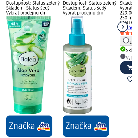
Dostupnost: Status zelený
Dostupnost: Status zelený
Skladem,
Skladem, Status šedý
Skladem, Status šedý
Vybrat p
Vybrat prodejnu dm
Vybrat prodejnu dm
229,00 K
250 ml (
PANTHE
opalován
Upoz
Skla
Vybra