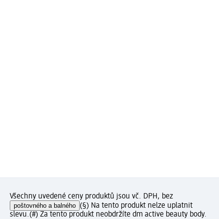
Všechny uvedené ceny produktů jsou vč. DPH, bez
poštovného a balného
(§) Na tento produkt nelze uplatnit
slevu.
(#) Za tento produkt neobdržíte dm active beauty body.