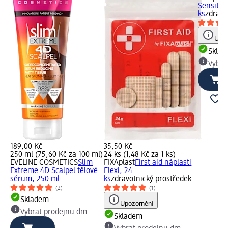
Sensitiv
ks
zdravo
Upoz
Skla
Vybra
189,00 Kč
35,50 Kč
250 ml (75,60 Kč za 100 ml)
24 ks (1,48 Kč za 1 ks)
EVELINE COSMETICS
Slim
FIXAplast
First aid náplasti
Extreme 4D Scalpel tělové
Flexi, 24
sérum, 250 ml
ks
zdravotnický prostředek
(2)
(1)
Skladem
Upozornění
Vybrat prodejnu dm
Skladem