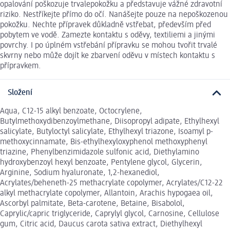
opalování poškozuje trvalepokožku a představuje vážné zdravotní
riziko. Nestříkejte přímo do očí. Nanášejte pouze na nepoškozenou
pokožku. Nechte přípravek důkladně vstřebat, především před
pobytem ve vodě. Zamezte kontaktu s oděvy, textiliemi a jinými
povrchy. I po úplném vstřebání přípravku se mohou tvořit trvalé
skvrny nebo může dojít ke zbarvení oděvu v místech kontaktu s
přípravkem.
Složení
Aqua, C12-15 alkyl benzoate, Octocrylene,
Butylmethoxydibenzoylmethane, Diisopropyl adipate, Ethylhexyl
salicylate, Butyloctyl salicylate, Ethylhexyl triazone, Isoamyl p-
methoxycinnamate, Bis-ethylhexyloxyphenol methoxyphenyl
triazine, Phenylbenzimidazole sulfonic acid, Diethylamino
hydroxybenzoyl hexyl benzoate, Pentylene glycol, Glycerin,
Arginine, Sodium hyaluronate, 1,2-hexanediol,
Acrylates/beheneth-25 methacrylate copolymer, Acrylates/C12-22
alkyl methacrylate copolymer, Allantoin, Arachis hypogaea oil,
Ascorbyl palmitate, Beta-carotene, Betaine, Bisabolol,
Caprylic/capric triglyceride, Caprylyl glycol, Carnosine, Cellulose
gum, Citric acid, Daucus carota sativa extract, Diethylhexyl