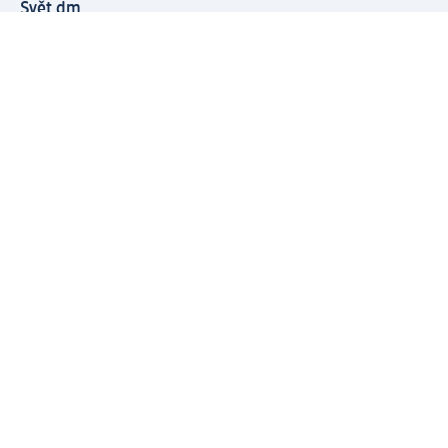
Svět dm
Platební možnosti
Spojte se s dm