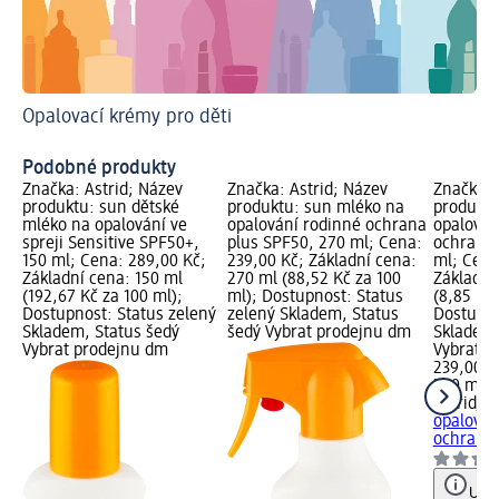
Opalovací krémy pro děti
Ja
Pr
Podobné produkty
Značka: Astrid; Název
Značka: Astrid; Název
Značka: 
produktu: sun dětské
produktu: sun mléko na
produktu
mléko na opalování ve
opalování rodinné ochrana
opalován
spreji Sensitive SPF50+,
plus SPF50, 270 ml; Cena:
ochrana 
150 ml; Cena: 289,00 Kč;
239,00 Kč; Základní cena:
ml; Cena
Základní cena: 150 ml
270 ml (88,52 Kč za 100
Základní
(192,67 Kč za 100 ml);
ml); Dostupnost: Status
(8,85 Kč 
Dostupnost: Status zelený
zelený Skladem, Status
Dostupno
Skladem, Status šedý
šedý Vybrat prodejnu dm
Skladem,
Vybrat prodejnu dm
Vybrat p
239,00 K
270 ml (
Astrid
su
opalován
ochrana.
Upoz