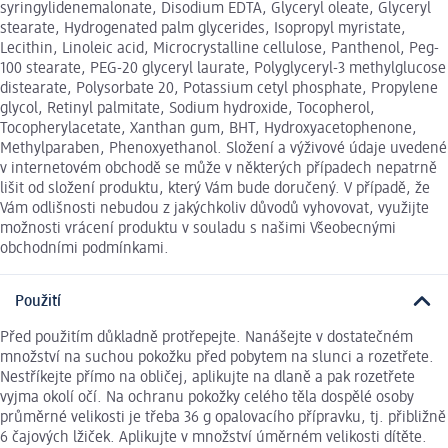
syringylidenemalonate, Disodium EDTA, Glyceryl oleate, Glyceryl
stearate, Hydrogenated palm glycerides, Isopropyl myristate,
Lecithin, Linoleic acid, Microcrystalline cellulose, Panthenol, Peg-
100 stearate, PEG-20 glyceryl laurate, Polyglyceryl-3 methylglucose
distearate, Polysorbate 20, Potassium cetyl phosphate, Propylene
glycol, Retinyl palmitate, Sodium hydroxide, Tocopherol,
Tocopherylacetate, Xanthan gum, BHT, Hydroxyacetophenone,
Methylparaben, Phenoxyethanol. Složení a výživové údaje uvedené
v internetovém obchodě se může v některých případech nepatrně
lišit od složení produktu, který Vám bude doručený. V případě, že
Vám odlišnosti nebudou z jakýchkoliv důvodů vyhovovat, využijte
možnosti vrácení produktu v souladu s našimi Všeobecnými
obchodními podmínkami.
Použití
Před použitím důkladně protřepejte. Nanášejte v dostatečném
množství na suchou pokožku před pobytem na slunci a rozetřete.
Nestříkejte přímo na obličej, aplikujte na dlaně a pak rozetřete
vyjma okolí očí. Na ochranu pokožky celého těla dospělé osoby
průměrné velikosti je třeba 36 g opalovacího přípravku, tj. přibližně
6 čajových lžiček. Aplikujte v množství úměrném velikosti dítěte.