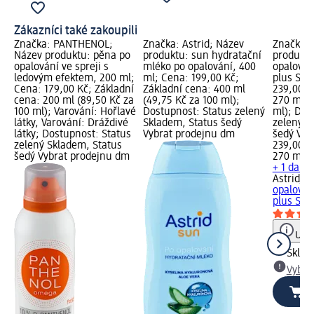
Zákazníci také zakoupili
Značka: PANTHENOL;
Značka: Astrid; Název
Značka: 
Název produktu: pěna po
produktu: sun hydratační
produktu
opalování ve spreji s
mléko po opalování, 400
opalován
ledovým efektem, 200 ml;
ml; Cena: 199,00 Kč;
plus SPF
Cena: 179,00 Kč; Základní
Základní cena: 400 ml
239,00 K
cena: 200 ml (89,50 Kč za
(49,75 Kč za 100 ml);
270 ml (
100 ml); Varování: Hořlavé
Dostupnost: Status zelený
ml); Dos
látky, Varování: Dráždivé
Skladem, Status šedý
zelený S
látky; Dostupnost: Status
Vybrat prodejnu dm
šedý Vyb
zelený Skladem, Status
239,00 K
šedý Vybrat prodejnu dm
270 ml (
+ 1 další
Astrid
su
opalován
plus SPF
Upoz
Skla
Vybra