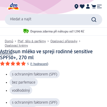
Hledat a najít
Doprava zdarma při nákupu od 1 290 Kč
Domů
Pleť, tělo & parfémy
Opalovací přípravky
Opalovací krémy
Astrid
sun mléko ve spreji rodinné sensitive
SPF50+, 270 ml
5
(
1 hodnocení
)
s ochranným faktorem (SPF)
bez parfemace
voděodolný
s ochranným faktorem (SPF)