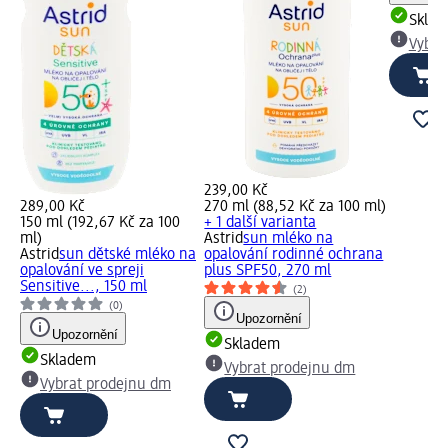
Skla
Vybra
239,00 Kč
289,00 Kč
270 ml (88,52 Kč za 100 ml)
150 ml (192,67 Kč za 100
+ 1 další varianta
ml)
Astrid
sun mléko na
Astrid
sun dětské mléko na
opalování rodinné ochrana
opalování ve spreji
plus SPF50, 270 ml
Sensitive..., 150 ml
(2)
(0)
Upozornění
Upozornění
Skladem
Skladem
Vybrat prodejnu dm
Vybrat prodejnu dm