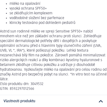
mléko na opalování
vysoká ochrana SPF50+
se zklidňujícím komplexem
voděodolné složení bez parfemace
klinicky testováno pod dohledem pediatrů
Astrid sun rodinné mléko ve spreji Sensitive SPF50+ nabízí
mnohem více než jen základní ochranu proti slunci. Zohledňuje
speciální dermatologické potřeby dětí i dospělých a poskytuje
optimální ochranu před 4 hlavními typy slunečního záření (UVA,
UVB, VL *, IRA*), které poškozují pokožku. Lehká textura
nezanechává bílý film na pokožce. Zároveň pomáhá minimalizovat
riziko alergických reakcí a díky kombinaci kyseliny hyaluronové s
betainem zklidňuje citlivou pokožku a udržuje ji dlouhodobě
hydratovanou. Vyzkoušejte mléko na opalování pro celou rodinu od
značky Astrid pro bezpečný pobyt na slunci. *In vitro test na účinné
látce.
číslo produktu dm: 3049532
GTIN: 8592297012566
Vlastnosti produktu