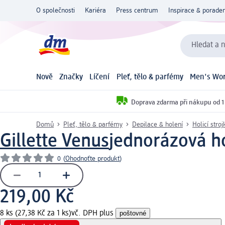
O společnosti
Kariéra
Press centrum
Inspirace & poraden
Hledat a n
Nově
Značky
Líčení
Pleť, tělo & parfémy
Men's Wor
Doprava zdarma při nákupu od 1
Domů
Pleť, tělo & parfémy
Depilace & holení
Holicí stroj
Gillette Venus
jednorázová ho
0
(
Ohodnoťte produkt
)
219,00 Kč
8 ks (27,38 Kč za 1 ks)
vč. DPH plus
poštovné