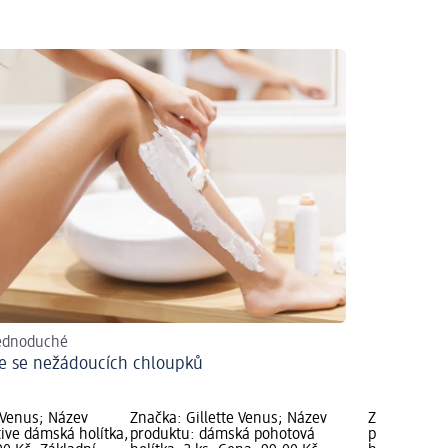
jednoduché
e se nežádoucích chloupků
 Venus; Název
Značka: Gillette Venus; Název
Značka: Gil
ive dámská holítka,
produktu: dámská pohotová
produktu: 