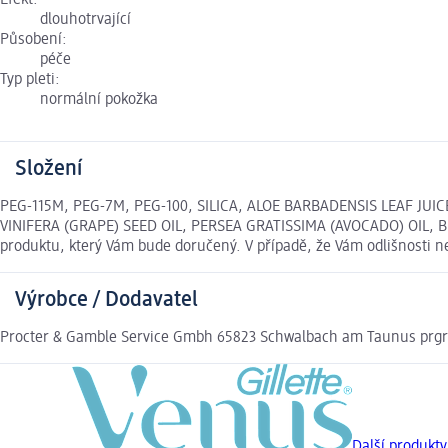
Efekt:
dlouhotrvající
Působení:
péče
Typ pleti:
normální pokožka
Složení
PEG-115M, PEG-7M, PEG-100, SILICA, ALOE BARBADENSIS LEAF JU
VINIFERA (GRAPE) SEED OIL, PERSEA GRATISSIMA (AVOCADO) OIL, BHT
produktu, který Vám bude doručený. V případě, že Vám odlišnosti 
Výrobce / Dodavatel
Procter & Gamble Service Gmbh 65823 Schwalbach am Taunus prg
Další produkty