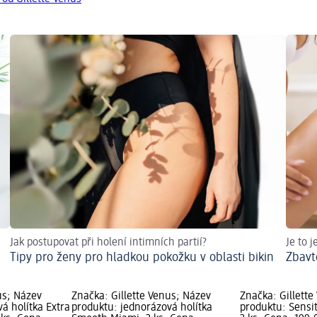
Jak postupovat při holení intimních partií?
Je to 
Tipy pro ženy pro hladkou pokožku v oblasti bikin
Zbavt
us; Název
Značka: Gillette Venus; Název
Značka: Gillette
á holítka Extra
produktu: jednorázová holítka
produktu: Sensit