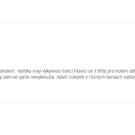
oholení. Holítka mají výkyvnou holicí hlavici se 3 břity pro holení o
 vám ve sprše nevyklouzla. Navíc rukojeti v různých barvách nabízej