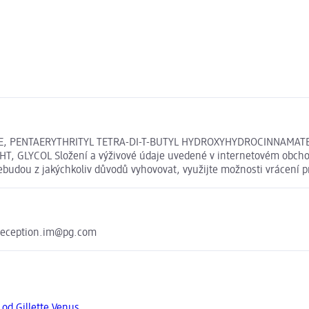
ICE, PENTAERYTHRITYL TETRA-DI-T-BUTYL HYDROXYHYDROCINNAMATE,
, GLYCOL Složení a výživové údaje uvedené v internetovém obchodě
nebudou z jakýchkoliv důvodů vyhovovat, využijte možnosti vrácen
reception.im@pg.com
 od Gillette Venus