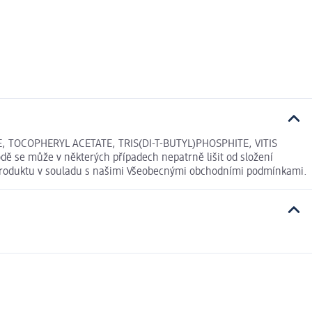
 TOCOPHERYL ACETATE, TRIS(DI-T-BUTYL)PHOSPHITE, VITIS
 se může v některých případech nepatrně lišit od složení
í produktu v souladu s našimi Všeobecnými obchodními podmínkami.