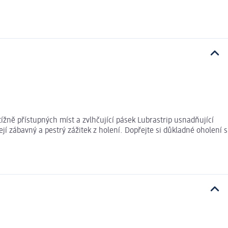
btížně přístupných míst a zvlhčující pásek Lubrastrip usnadňující
í zábavný a pestrý zážitek z holení. Dopřejte si důkladné oholení s