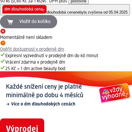
50 ks (0,60 Kč za 1 ks)
vč. DPH plus
poštovné
dlouhodobá cena
nebyla zvýšena od 05.04.2025
Vložit do košíku
Momentálně není skladem
Ověřit dostupnost v prodejně dm
Expresní vyzvednutí v prodejně dm do 60 minut
Vrácení zdarma v prodejně dm
25 Kč = 1 dm active beauty bod
Každé snížení ceny je platné
minimálně po dobu 4 měsíců
Více o dm dlouhodobých cenách