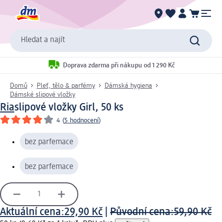
Hledat a najít
Doprava zdarma při nákupu od 1 290 Kč
Domů
Pleť, tělo & parfémy
Dámská hygiena
Dámské slipové vložky
Ria
slipové vložky Girl, 50 ks
4
(
5 hodnocení
)
bez parfemace
bez parfemace
Aktuální cena:
29,90 Kč
|
Původní cena:
59,90 Kč