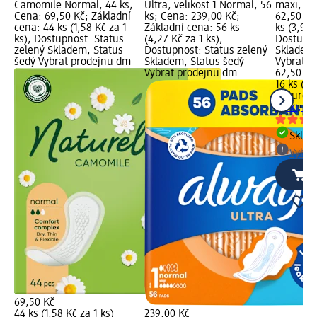
Camomile Normal, 44 ks;
Ultra, velikost 1 Normal, 56
maxi, 16
Cena: 69,50 Kč; Základní
ks; Cena: 239,00 Kč;
62,50 Kč
cena: 44 ks (1,58 Kč za 1
Základní cena: 56 ks
ks (3,91 
ks); Dostupnost: Status
(4,27 Kč za 1 ks);
Dostupno
zelený Skladem, Status
Dostupnost: Status zelený
Skladem,
šedý Vybrat prodejnu dm
Skladem, Status šedý
Vybrat p
Vybrat prodejnu dm
62,50 Kč
16 ks (3,
Naturell
maxi, 16
Skla
Vybra
69,50 Kč
44 ks (1,58 Kč za 1 ks)
239,00 Kč