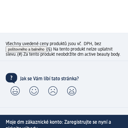
Všechny uvedené ceny produktů jsou vč. DPH, bez
poštovného a balného
(§) Na tento produkt nelze uplatnit
slevu.
(#) Za tento produkt neobdržíte dm active beauty body.
Jak se Vám líbí tato stránka?
Moje dm zákaznické konto: Zaregistrujte se nyní a