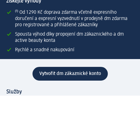
získejte výhody
⁽¹⁾ Od 1 290 Kč doprava zdarma včetně expresního
doručení a expresní vyzvednutí v prodejně dm zdarma
pro registrované a přihlášené zákazníky
Spousta výhod díky propojení dm zákaznického a dm
active beauty konta
Rychlé a snadné nakupování
Vytvořit dm zákaznické konto
Služby
Zákaznický program & Servis
Zákaznický servis
Odeslání & Dodání
Vrácení zboží
Společnost