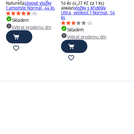
Naturella
slipové vložky
56 ks (4,27 Kč za 1 ks)
Camomile Normal, 44 ks
always
vložky s křidélky
Ultra, velikost 1 Normal, 56
(5)
ks
Skladem
(2)
Vybrat prodejnu dm
Skladem
Vybrat prodejnu dm