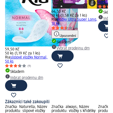
Comfort 
64,50 Kč
Skla
18 ks (3,58 Kč za 1 ks)
Vybra
Ria
vložky Ultra Super Long,
18 ks
(4)
Upozornění
Skladem
Vybrat prodejnu dm
59,50 Kč
50 ks (1,19 Kč za 1 ks)
Ria
slipové vložky Normal,
50 ks
(9)
Skladem
Vybrat prodejnu dm
Zákazníci také zakoupili
Značka: Naturella; Název
Značka: always; Název
Značka: 
produktu: slipové vložky
produktu: vložky s křidélky
produktu: