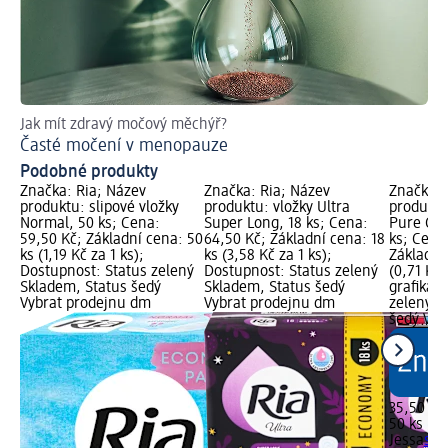
Jak mít zdravý močový měchýř?
Co
Časté močení v menopauze
Me
Podobné produkty
Značka: Ria; Název
Značka: Ria; Název
Značka: 
produktu: slipové vložky
produktu: vložky Ultra
produktu
Normal, 50 ks; Cena:
Super Long, 18 ks; Cena:
Pure Com
59,50 Kč; Základní cena: 50
64,50 Kč; Základní cena: 18
ks; Cena
ks (1,19 Kč za 1 ks);
ks (3,58 Kč za 1 ks);
Základní
Dostupnost: Status zelený
Dostupnost: Status zelený
(0,71 Kč 
Skladem, Status šedý
Skladem, Status šedý
grafika;
Vybrat prodejnu dm
Vybrat prodejnu dm
zelený S
šedý Vyb
35,50 Kč
50 ks (0,
Jessa
sli