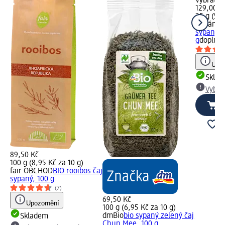
Vybrat p
129,00 K
25 g (51,
indiánky
sypaný b
g
doplněk
Upoz
Skla
Vybra
89,50 Kč
100 g (8,95 Kč za 10 g)
fair OBCHOD
BIO rooibos čaj
sypaný, 100 g
(7)
69,50 Kč
Upozornění
100 g (6,95 Kč za 10 g)
dmBio
bio sypaný zelený čaj
Skladem
Chun Mee, 100 g