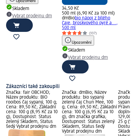
Upozornění
34,50 Kč
Skladem
500 ml (6,90 Kč za 100 ml)
Vybrat prodejnu dm
dmBio
bio nápoj z bílého
čaje, broskvového pyré a...,
500 ml
(337)
Upozornění
Skladem
Vybrat prodejnu dm
Zákazníci také zakoupili
Značka: fair OBCHOD;
Značka: dmBio; Název
Značka: 
Název produktu: BIO
produktu: bio sypaný
produktu
rooibos čaj sypaný, 100 g;
zelený čaj Chun Mee, 100
sypaný by
Cena: 89,50 Kč; Základní
g; Cena: 69,50 Kč; Základní
Právní k
cena: 100 g (8,95 Kč za 10
cena: 100 g (6,95 Kč za 10
doplněk 
g); Dostupnost: Status
g); dm značka grafika;
129,00 K
zelený Skladem, Status
Dostupnost: Status zelený
25 g (51,
šedý Vybrat prodejnu dm
Skladem, Status šedý
Dostupno
Vybrat prodejnu dm
Skladem,