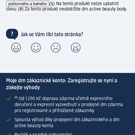
poštovného a balného
(§) Na tento produkt nelze uplatnit
slevu.
(#) Za tento produkt neobdržíte dm active beauty body.
Jak se Vám líbí tato stránka?
Moje dm zákaznické konto: Zaregistrujte se nyní a
získejte výhody
⁽¹⁾ Od 1 290 Kč doprava zdarma včetně expresního
doručení a expresní vyzvednutí v prodejně dm zdarma
pro registrované a přihlášené zákazníky
Spousta výhod díky propojení dm zákaznického a dm
active beauty konta
Rychlé a snadné nakupování