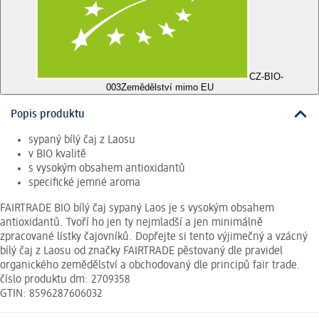
CZ-BIO-
003
Zemědělství mimo EU
Popis produktu
sypaný bílý čaj z Laosu
v BIO kvalitě
s vysokým obsahem antioxidantů
specifické jemné aroma
FAIRTRADE BIO bílý čaj sypaný Laos je s vysokým obsahem
antioxidantů. Tvoří ho jen ty nejmladší a jen minimálně
zpracované lístky čajovníků. Dopřejte si tento výjimečný a vzácný
bílý čaj z Laosu od značky FAIRTRADE pěstovaný dle pravidel
organického zemědělství a obchodovaný dle principů fair trade.
číslo produktu dm: 2709358
GTIN: 8596287606032