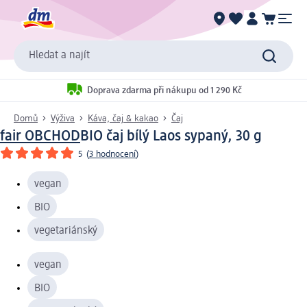
Hledat a najít
Doprava zdarma při nákupu od 1 290 Kč
Domů
Výživa
Káva, čaj & kakao
Čaj
fair OBCHOD
BIO čaj bílý Laos sypaný, 30 g
5
(
3 hodnocení
)
vegan
BIO
vegetariánský
vegan
BIO