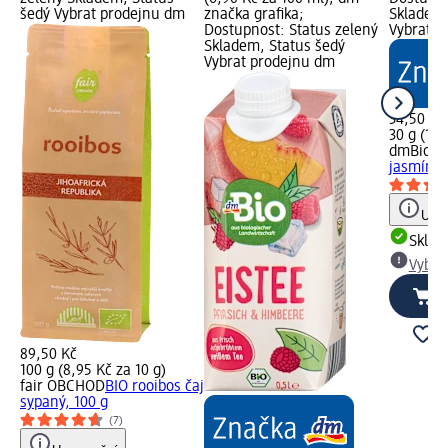
šedý Vybrat prodejnu dm
značka grafika;
Skladem,
Dostupnost: Status zelený
Vybrat p
Skladem, Status šedý
Vybrat prodejnu dm
34,50 Kč
30 g (11,
dmBio
bi
jasmínem
Upoz
Skla
Vybra
89,50 Kč
100 g (8,95 Kč za 10 g)
fair OBCHOD
BIO rooibos čaj
sypaný, 100 g
(7)