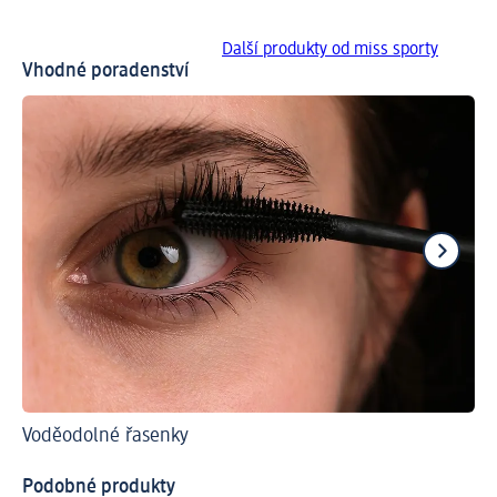
Další produkty od miss sporty
Vhodné poradenství
Voděodolné řasenky
S t
Ja
Podobné produkty