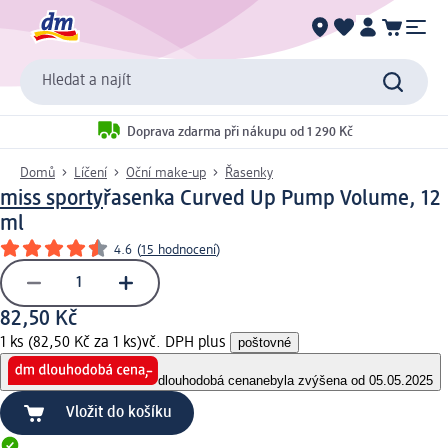
Hledat a najít
Doprava zdarma při nákupu od 1 290 Kč
Domů
Líčení
Oční make-up
Řasenky
miss sporty
řasenka Curved Up Pump Volume, 12
ml
4.6
(
15 hodnocení
)
82,50 Kč
1 ks (82,50 Kč za 1 ks)
vč. DPH plus
poštovné
dlouhodobá cena
nebyla zvýšena od 05.05.2025
Vložit do košíku