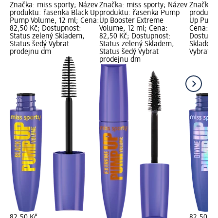
Značka: miss sporty; Název
Značka: miss sporty; Název
Značka: 
produktu: řasenka Black Up
produktu: řasenka Pump
produktu
Pump Volume, 12 ml; Cena:
Up Booster Extreme
Up Pump 
82,50 Kč; Dostupnost:
Volume, 12 ml; Cena:
Cena: 82
Status zelený Skladem,
82,50 Kč; Dostupnost:
Dostupno
Status šedý Vybrat
Status zelený Skladem,
Skladem,
prodejnu dm
Status šedý Vybrat
Vybrat p
prodejnu dm
82,50 Kč
82,50 Kč