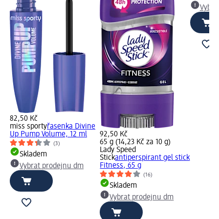
Vybra
82,50 Kč
miss sporty
řasenka Divine
Up Pump Volume, 12 ml
92,50 Kč
65 g (14,23 Kč za 10 g)
(3)
Lady Speed
Skladem
Stick
antiperspirant gel stick
Fitness, 65 g
Vybrat prodejnu dm
(16)
Skladem
Vybrat prodejnu dm