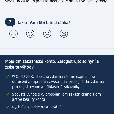
slevu.
(#) Za tento produkt neobdržíte dm active beauty body.
Jak se Vám líbí tato stránka?
Moje dm zákaznické konto: Zaregistrujte se nyní a
získejte výhody
⁽¹⁾ Od 1 290 Kč doprava zdarma včetně expresního
doručení a expresní vyzvednutí v prodejně dm zdarma
pro registrované a přihlášené zákazníky
Spousta výhod díky propojení dm zákaznického a dm
active beauty konta
Rychlé a snadné nakupování