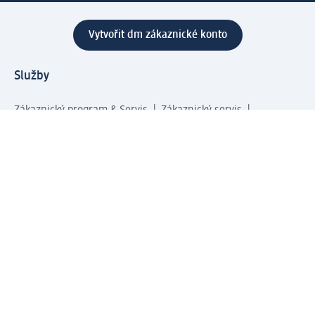
Vytvořit dm zákaznické konto
Služby
Zákaznický program & Servis
Zákaznický servis
Odeslání & Dodání
Vrácení zboží
Společnost
O společnosti
Společenská odpovědnost
Kariéra
Press centrum
Svět dm