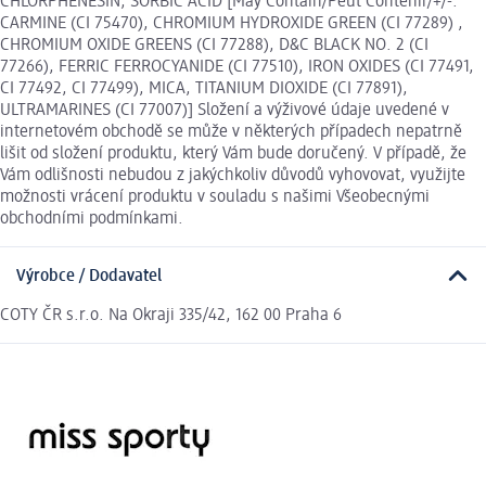
CHLORPHENESIN, SORBIC ACID [May Contain/Peut Contenir/+/-:
CARMINE (CI 75470), CHROMIUM HYDROXIDE GREEN (CI 77289) ,
CHROMIUM OXIDE GREENS (CI 77288), D&C BLACK NO. 2 (CI
77266), FERRIC FERROCYANIDE (CI 77510), IRON OXIDES (CI 77491,
CI 77492, CI 77499), MICA, TITANIUM DIOXIDE (CI 77891),
ULTRAMARINES (CI 77007)] Složení a výživové údaje uvedené v
internetovém obchodě se může v některých případech nepatrně
lišit od složení produktu, který Vám bude doručený. V případě, že
Vám odlišnosti nebudou z jakýchkoliv důvodů vyhovovat, využijte
možnosti vrácení produktu v souladu s našimi Všeobecnými
obchodními podmínkami.
Výrobce / Dodavatel
COTY ČR s.r.o. Na Okraji 335/42, 162 00 Praha 6