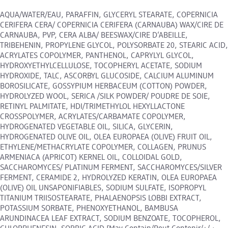
AQUA/WATER/EAU, PARAFFIN, GLYCERYL STEARATE, COPERNICIA
CERIFERA CERA/ COPERNICIA CERIFERA (CARNAUBA) WAX/CIRE DE
CARNAUBA, PVP, CERA ALBA/ BEESWAX/CIRE D‘ABEILLE,
TRIBEHENIN, PROPYLENE GLYCOL, POLYSORBATE 20, STEARIC ACID,
ACRYLATES COPOLYMER, PANTHENOL, CAPRYLYL GLYCOL,
HYDROXYETHYLCELLULOSE, TOCOPHERYL ACETATE, SODIUM
HYDROXIDE, TALC, ASCORBYL GLUCOSIDE, CALCIUM ALUMINUM
BOROSILICATE, GOSSYPIUM HERBACEUM (COTTON) POWDER,
HYDROLYZED WOOL, SERICA /SILK POWDER/ POUDRE DE SOIE,
RETINYL PALMITATE, HDI/TRIMETHYLOL HEXYLLACTONE
CROSSPOLYMER, ACRYLATES/CARBAMATE COPOLYMER,
HYDROGENATED VEGETABLE OIL, SILICA, GLYCERIN,
HYDROGENATED OLIVE OIL, OLEA EUROPAEA (OLIVE) FRUIT OIL,
ETHYLENE/METHACRYLATE COPOLYMER, COLLAGEN, PRUNUS
ARMENIACA (APRICOT) KERNEL OIL, COLLOIDAL GOLD,
SACCHAROMYCES/ PLATINUM FERMENT, SACCHAROMYCES/SILVER
FERMENT, CERAMIDE 2, HYDROLYZED KERATIN, OLEA EUROPAEA
(OLIVE) OIL UNSAPONIFIABLES, SODIUM SULFATE, ISOPROPYL
TITANIUM TRIISOSTEARATE, PHALAENOPSIS LOBBI EXTRACT,
POTASSIUM SORBATE, PHENOXYETHANOL, BAMBUSA
ARUNDINACEA LEAF EXTRACT, SODIUM BENZOATE, TOCOPHEROL,