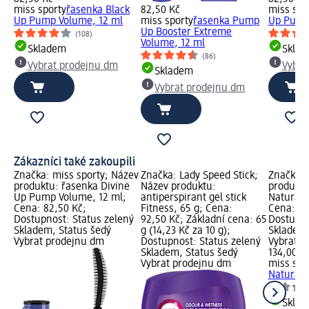
miss sporty
řasenka Black
82,50 Kč
miss spo
Up Pump Volume, 12 ml
miss sporty
řasenka Pump
Up Pump
Up Booster Extreme
(108)
Volume, 12 ml
Skladem
Skla
(86)
Vybrat prodejnu dm
Vybra
Skladem
Vybrat prodejnu dm
Zákazníci také zakoupili
Značka: miss sporty; Název
Značka: Lady Speed Stick;
Značka: 
produktu: řasenka Divine
Název produktu:
produktu
Up Pump Volume, 12 ml;
antiperspirant gel stick
Naturally
Cena: 82,50 Kč;
Fitness, 65 g; Cena:
Cena: 13
Dostupnost: Status zelený
92,50 Kč; Základní cena: 65
Dostupno
Skladem, Status šedý
g (14,23 Kč za 10 g);
Skladem,
Vybrat prodejnu dm
Dostupnost: Status zelený
Vybrat p
Skladem, Status šedý
134,00 K
Vybrat prodejnu dm
miss spo
Naturally
Skla