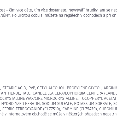
st – čím více dáte, tím více dostanete. Nevytváří hrudky, ani se n
NĚNY. Po určitou dobu si můžete na regálech v obchodech a při on
, STEARIC ACID, PVP, CETYL ALCOHOL, PROPYLENE GLYCOL, ARGIN
PANTHENOL, TALC, CANDELILLA CERA/EUPHORBIA CERIFERA (CANDE
ROCRYSTALLINE WAX/CIRE MICROCRYSTALLINE, TOCOPHERYL ACETAT
YDROLYZED KERATIN, SODIUM SULFATE, POTASSIUM SORBATE, SODI
891), FERRIC FERROCYANIDE (CI 77510), CARMINE (CI 75470), CHRO
é v internetovém obchodě se může v některých případech nepatrně l