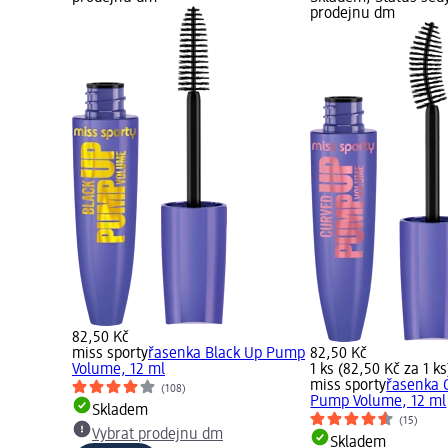
prodejnu dm
82,50 Kč
miss sporty
řasenka Black Up Pump
82,50 Kč
Volume, 12 ml
1 ks (82,50 Kč za 1 ks
miss sporty
řasenka 
(108)
Pump Volume, 12 ml
Skladem
(15)
Vybrat prodejnu dm
Skladem