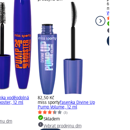
67,50 Kč
miss sporty
Waterproof,
Skladem
Vybrat p
nka voděodolná
82,50 Kč
oster, 12 ml
miss sporty
řasenka Divine Up
Pump Volume, 12 ml
)
(3)
Skladem
jnu dm
Vybrat prodejnu dm