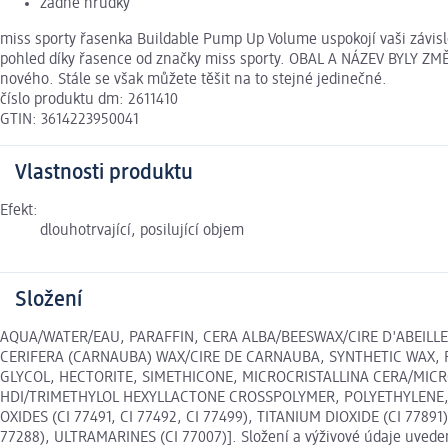
žádné hrudky
miss sporty řasenka Buildable Pump Up Volume uspokojí vaši závislo
pohled díky řasence od značky miss sporty. OBAL A NÁZEV BYLY ZMĚ
nového. Stále se však můžete těšit na to stejné jedinečné.
číslo produktu dm: 2611410
GTIN: 3614223950041
Vlastnosti produktu
Efekt:
dlouhotrvající, posilující objem
Složení
AQUA/WATER/EAU, PARAFFIN, CERA ALBA/BEESWAX/CIRE D'ABEILLE
CERIFERA (CARNAUBA) WAX/CIRE DE CARNAUBA, SYNTHETIC WAX, 
GLYCOL, HECTORITE, SIMETHICONE, MICROCRISTALLINA CERA/MIC
HDI/TRIMETHYLOL HEXYLLACTONE CROSSPOLYMER, POLYETHYLENE, H
OXIDES (CI 77491, CI 77492, CI 77499), TITANIUM DIOXIDE (CI 77
77288), ULTRAMARINES (CI 77007)]. Složení a výživové údaje uveden