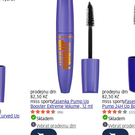
prodejnu dm
prodejnu dm
82,50 Kč
82,50 Kč
miss sporty
řasenka Pump Up
miss sporty
řase
Booster Extreme Volume, 12 ml
Pump 24H Up Bo
)
(86)
(22
Curved Up
Skladem
Skladem
Vybrat prodejnu dm
Vybrat prode