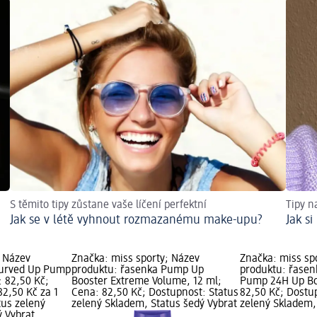
S těmito tipy zůstane vaše líčení perfektní
Tipy na
Jak se v létě vyhnout rozmazanému make-upu?
Jak si
; Název
Značka: miss sporty; Název
Značka: miss sp
Curved Up Pump
produktu: řasenka Pump Up
produktu: řasen
: 82,50 Kč;
Booster Extreme Volume, 12 ml;
Pump 24H Up Boo
82,50 Kč za 1
Cena: 82,50 Kč; Dostupnost: Status
82,50 Kč; Dostu
tus zelený
zelený Skladem, Status šedý Vybrat
zelený Skladem,
ý Vybrat