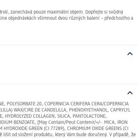
edrolí, zanechává pouze maximální objem. Dopřejte si svůdný
line objednávkách všimnout dvou různých balení – předchozího a
INE, POLYSORBATE 20, COPERNICIA CERIFERA CERA/COPERNICIA
LILLA) WAX/CIRE DE CANDELILLA, PHENOXYETHANOL, CAPRYLYL
E, HYDROLYZED COLLAGEN, SILICA, PANTOLACTONE,
UM BENZOATE, [May Contain/Peut Contenir/+/-: MICA, IRON
MIUM HYDROXIDE GREEN (CI 77289), CHROMIUM OXIDE GREENS (CI
išit od složení produktu, který Vám bude doručený. V případě, že