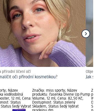
 přírodní líčení očí
Objevit trendy
 nalíčit oči přírodní kosmetikou?
Jak si nalíčit
orty; Název
Značka: miss sporty; Název
Značka: mis
ka voděodolná
produktu: řasenka Divine Up Pump
produktu: ř
ster, 12 ml; Cena:
Volume, 12 ml; Cena: 82,50 Kč;
Waterproof,
pnost: Status
Dostupnost: Status zelený
Dostupnost:
 Status šedý Vybrat
Skladem, Status šedý Vybrat
Skladem, St
prodejnu dm
prodejnu d