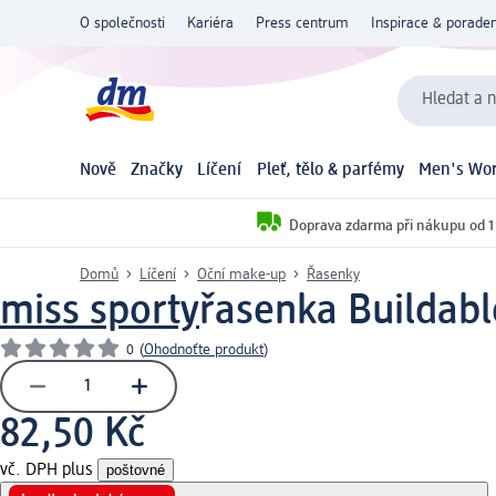
O společnosti
Kariéra
Press centrum
Inspirace & poraden
Hledat a n
Nově
Značky
Líčení
Pleť, tělo & parfémy
Men's Wor
Doprava zdarma při nákupu od 1
Domů
Líčení
Oční make-up
Řasenky
miss sporty
řasenka Buildab
0
(
Ohodnoťte produkt
)
82,50 Kč
vč. DPH plus
poštovné