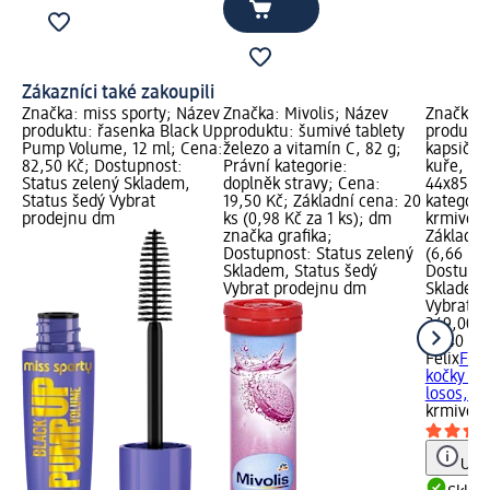
Zákazníci také zakoupili
Značka: miss sporty; Název
Značka: Mivolis; Název
Značka: 
produktu: řasenka Black Up
produktu: šumivé tablety
produktu
Pump Volume, 12 ml; Cena:
železo a vitamín C, 82 g;
kapsičky
82,50 Kč; Dostupnost:
Právní kategorie:
kuře, los
Status zelený Skladem,
doplněk stravy; Cena:
44x85g, 
Status šedý Vybrat
19,50 Kč; Základní cena: 20
kategori
prodejnu dm
ks (0,98 Kč za 1 ks); dm
krmivo; 
značka grafika;
Základní
Dostupnost: Status zelený
(6,66 Kč 
Skladem, Status šedý
Dostupno
Vybrat prodejnu dm
Skladem,
Vybrat p
249,00 K
3 740 g (
Felix
Fant
kočky ho
losos,...
krmivo
Upoz