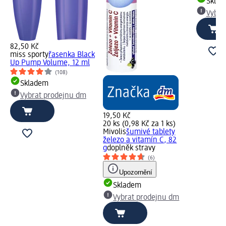
Skla
Vybra
82,50 Kč
miss sporty
řasenka Black
Up Pump Volume, 12 ml
(108)
Skladem
Vybrat prodejnu dm
19,50 Kč
20 ks (0,98 Kč za 1 ks)
Mivolis
šumivé tablety
železo a vitamín C, 82
g
doplněk stravy
(6)
Upozornění
Skladem
Vybrat prodejnu dm