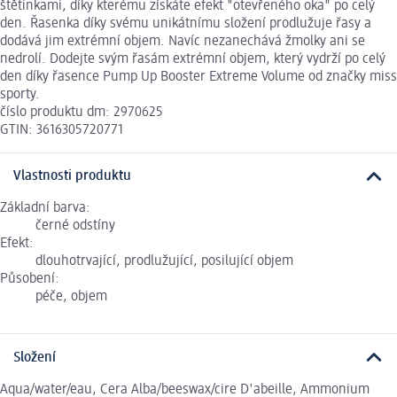
štětinkami, díky kterému získáte efekt "otevřeného oka" po celý
den. Řasenka díky svému unikátnímu složení prodlužuje řasy a
dodává jim extrémní objem. Navíc nezanechává žmolky ani se
nedrolí. Dodejte svým řasám extrémní objem, který vydrží po celý
den díky řasence Pump Up Booster Extreme Volume od značky miss
sporty.
číslo produktu dm: 2970625
GTIN: 3616305720771
Vlastnosti produktu
Základní barva:
černé odstíny
Efekt:
dlouhotrvající, prodlužující, posilující objem
Působení:
péče, objem
Složení
Aqua/water/eau, Cera Alba/beeswax/cire D'abeille, Ammonium