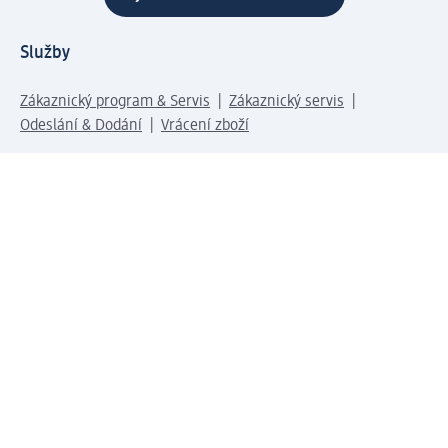
Služby
Zákaznický program & Servis
Zákaznický servis
Odeslání & Dodání
Vrácení zboží
Společnost
O společnosti
Společenská odpovědnost
Kariéra
Press centrum
Svět dm
Platební možnosti