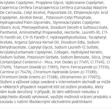
Acrylates Copolymer, Propylene Glycol, Vp/eicosene Copolymer,
Copernicia Cerifera Cera/copernicia Cerifera (carnauba) Wax/cire
De Carnauba, Cetyl Alcohol, Polysorbate 20, Ethylene/acrylic Acid
Copolymer, Alcohol Denat., Potassium Cetyl Phosphate,
Hydrogenated Palm Glycerides, Styrene/acrylates Copolymer,
Stearic Acid, Phenoxyethanol, Disodium Deceth-6 Sulfosuccinate,
Panthenol, Aminomethyl Propanediol, Hectorite, Laureth-30, C11-
15 Pareth-40, C11-15 Pareth-7, Hydroxyethylcellulose, Tocopheryl
Acetate, Argania Spinosa Kernel Oil, Disodium Edta, Sodium
Dehydroacetate, Caprylyl Glycol, Sodium Laureth-12 Sulfate,
Acrylates/carbamate Copolymer, Collagen, Hydrolyzed Keratin,
Sodium Sulfate, Potassium Sorbate, Sodium Benzoate, Silica, [may
Contain/peut Contenir/+/-: Mica, Iron Oxides (ci 77491, Ci 77492, Ci
77499), Titanium Dioxide (ci 77891), Ferric Ferrocyanide (ci 77510),
Carmine (ci 75470), Chromium Hydroxide Green (ci 77289),
Chromium Oxide Greens (ci 77288), Ultramarines (ci 77007)]..
Složení a výživové údaje uvedené v internetovém obchodě se může
v některých případech nepatrně lišit od složení produktu, který
Vám bude doručený. V případě, že Vám odlišnosti nebudou z
jakýchkoliv důvodů vyhovovat, využijte možnosti vrácení produktu v
souladu s našimi Všeobecnými obchodními podmínkami.