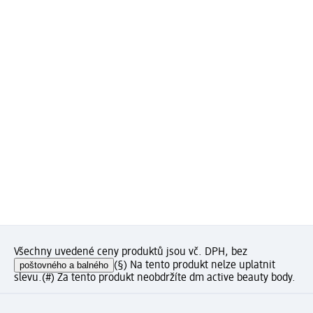
Všechny uvedené ceny produktů jsou vč. DPH, bez
poštovného a balného
(§) Na tento produkt nelze uplatnit
slevu.
(#) Za tento produkt neobdržíte dm active beauty body.