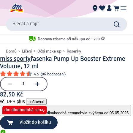
Hledat a najít
Doprava zdarma při nákupu od 1 290 Kč
Domů
Líčení
Oční make-up
Řasenky
miss sporty
řasenka Pump Up Booster Extreme
Volume, 12 ml
4.5
(
86 hodnocení
)
82,50 Kč
vč. DPH plus
poštovné
dlouhodobá cena
nebyla zvýšena od 05.05.2025
Vložit do košíku