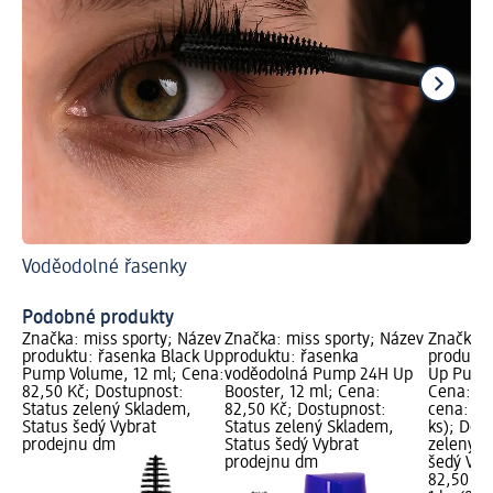
Voděodolné řasenky
S t
Ja
Podobné produkty
Značka: miss sporty; Název
Značka: miss sporty; Název
Značka: 
produktu: řasenka Black Up
produktu: řasenka
produktu
Pump Volume, 12 ml; Cena:
voděodolná Pump 24H Up
Up Pump 
82,50 Kč; Dostupnost:
Booster, 12 ml; Cena:
Cena: 82
Status zelený Skladem,
82,50 Kč; Dostupnost:
cena: 1 k
Status šedý Vybrat
Status zelený Skladem,
ks); Dos
prodejnu dm
Status šedý Vybrat
zelený S
prodejnu dm
šedý Vyb
82,50 Kč