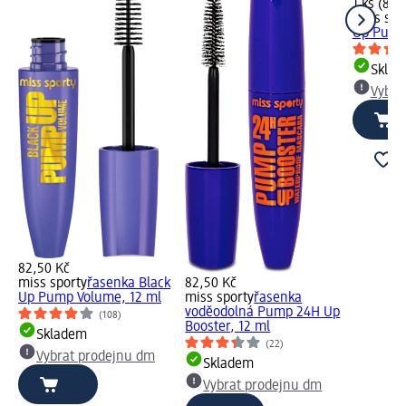
1 ks (82,
miss spo
Up Pump
Skla
Vybra
82,50 Kč
miss sporty
řasenka Black
82,50 Kč
Up Pump Volume, 12 ml
miss sporty
řasenka
voděodolná Pump 24H Up
(108)
Booster, 12 ml
Skladem
(22)
Vybrat prodejnu dm
Skladem
Vybrat prodejnu dm