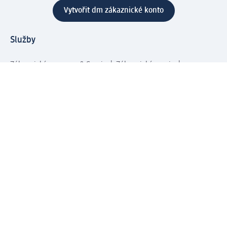
Vytvořit dm zákaznické konto
Služby
Zákaznický program & Servis
Zákaznický servis
Odeslání & Dodání
Vrácení zboží
Společnost
O společnosti
Společenská odpovědnost
Kariéra
Press centrum
Svět dm
Platební možnosti