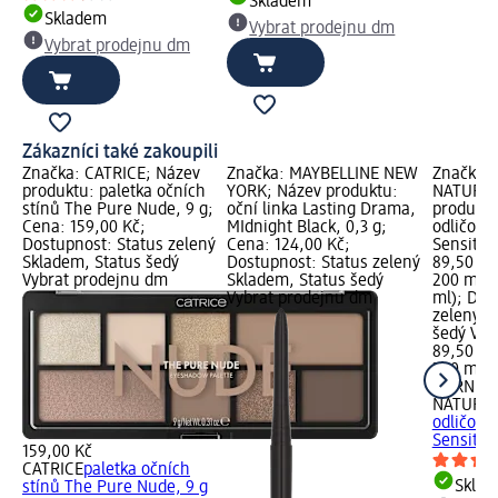
Skladem
Skladem
Vybrat prodejnu dm
Vybrat prodejnu dm
Zákazníci také zakoupili
Značka: CATRICE; Název
Značka: MAYBELLINE NEW
Značka:
produktu: paletka očních
YORK; Název produktu:
NATURAL
stínů The Pure Nude, 9 g;
oční linka Lasting Drama,
produktu:
Cena: 159,00 Kč;
MIdnight Black, 0,3 g;
odličovač
Dostupnost: Status zelený
Cena: 124,00 Kč;
Sensitiv
Skladem, Status šedý
Dostupnost: Status zelený
89,50 Kč
Vybrat prodejnu dm
Skladem, Status šedý
200 ml (
Vybrat prodejnu dm
ml); Dos
zelený S
šedý Vyb
89,50 Kč
200 ml (
GARNIER
NATURA
odličovač
Sensitiv
159,00 Kč
CATRICE
paletka očních
Skla
stínů The Pure Nude, 9 g