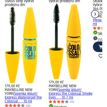
Status šedý Vybrat
Vybrat prodejnu dm
Skladem,
prodejnu dm
Vybrat p
344,00 K
1 ks (344
L'ORÉAL 
Mega Vol
ml
Skla
Vybra
179,00 Kč
179,00 Kč
MAYBELLINE NEW
MAYBELLINE NEW
YORK
řasenka Volum'
YORK
řasenka Volum'
Express the Colossal Smoky
Express Waterproof the
Eyes..., 10,7 ml
Colossal..., 10 ml
(11)
(16)