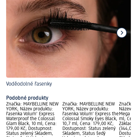
Voděodolné řasenky
S t
Ja
Podobné produkty
Značka: MAYBELLINE NEW
Značka: MAYBELLINE NEW
Značka: 
YORK; Název produktu:
YORK; Název produktu:
Název pr
řasenka Volum' Express
řasenka Volum' Express the
Mega Vol
Waterproof the Colossal
Colossal Smoky Eyes Black,
ml; Cena
Glam Black, 10 ml; Cena:
10,7 ml; Cena: 179,00 Kč;
Základní 
179,00 Kč; Dostupnost:
Dostupnost: Status zelený
(344,00 K
Status zelený Skladem,
Skladem, Status šedý
Dostupno