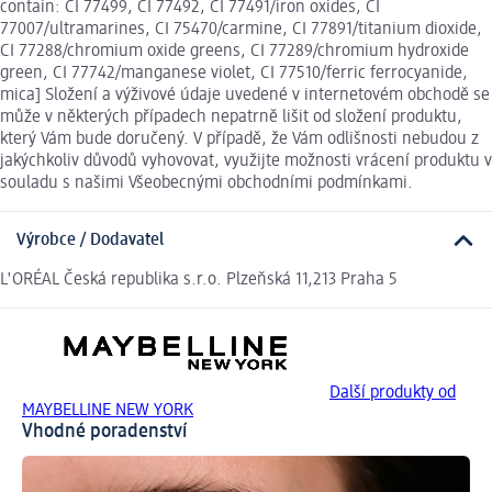
contain: CI 77499, CI 77492, CI 77491/iron oxides, CI
77007/ultramarines, CI 75470/carmine, CI 77891/titanium dioxide,
CI 77288/chromium oxide greens, CI 77289/chromium hydroxide
green, CI 77742/manganese violet, CI 77510/ferric ferrocyanide,
mica] Složení a výživové údaje uvedené v internetovém obchodě se
může v některých případech nepatrně lišit od složení produktu,
který Vám bude doručený. V případě, že Vám odlišnosti nebudou z
jakýchkoliv důvodů vyhovovat, využijte možnosti vrácení produktu v
souladu s našimi Všeobecnými obchodními podmínkami.
Výrobce / Dodavatel
L'ORÉAL Česká republika s.r.o. Plzeňská 11,213 Praha 5
Další produkty od
MAYBELLINE NEW YORK
Vhodné poradenství