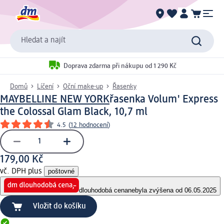
Hledat a najít
Doprava zdarma při nákupu od 1 290 Kč
Domů
Líčení
Oční make-up
Řasenky
MAYBELLINE NEW YORK
řasenka Volum' Express
the Colossal Glam Black, 10,7 ml
4.5
(
12 hodnocení
)
179,00 Kč
vč. DPH plus
poštovné
dlouhodobá cena
nebyla zvýšena od 06.05.2025
Vložit do košíku