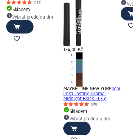
(139)
Vybra
Skladem
Vybrat prodejnu dm
124,00 Kč
MAYBELLINE NEW YORK
oční
linka Lasting Drama,
MIdnight Black, 0,3 g
(30)
Skladem
Vybrat prodejnu dm