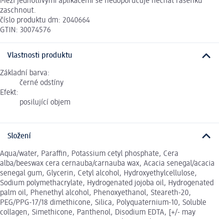
Mezi jednotlivými aplikacemi se nedoporučuje nechat řasenku
zaschnout.
číslo produktu dm: 2040664
GTIN: 30074576
Vlastnosti produktu
Základní barva:
černé odstíny
Efekt:
posilující objem
Složení
Aqua/water, Paraffin, Potassium cetyl phosphate, Cera
alba/beeswax cera cernauba/carnauba wax, Acacia senegal/acacia
senegal gum, Glycerin, Cetyl alcohol, Hydroxyethylcellulose,
Sodium polymethacrylate, Hydrogenated jojoba oil, Hydrogenated
palm oil, Phenethyl alcohol, Phenoxyethanol, Steareth-20,
PEG/PPG-17/18 dimethicone, Silica, Polyquaternium-10, Soluble
collagen, Simethicone, Panthenol, Disodium EDTA, [+/- may