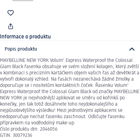
Informace o produktu
Popis produktu
MAYBELLINE NEW YORK Volum' Express Waterproof the Colossal
Glam Black řasenka obsahuje ve svém složení kolagen, který zvětší
v kombinaci s precizním kartáčkem objem vašich řas až devětkrát a
vytvoří dokonalý vzhled. Na řasách nezanechává žádné žmolky a
doporučuje se i nositelům kontaktních čoček. Řasenku Volum'
Express Waterproof the Colossal Glam Black od značky MAYBELLINE
NEW YORK je nejvhodnější aplikovat ve směru od kořínků po
konečky, jen tak totiž dosáhnete toho nejdokonalejšího a
nejpůsobivějšího výsledku! Mezi jednotlivými aplikacemi se
nedoporučuje nechat řasenku zaschnout. Odličujte řasenku
přípravkem na voděodolný make-up.
číslo produktu dm: 2046056
GTIN: 30079236