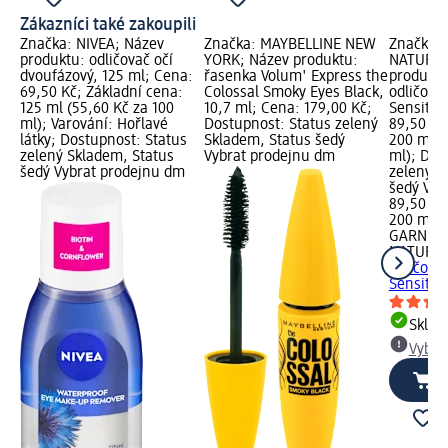
Zákazníci také zakoupili
Značka: NIVEA; Název
Značka: MAYBELLINE NEW
Značka:
produktu: odličovač očí
YORK; Název produktu:
NATURAL
dvoufázový, 125 ml; Cena:
řasenka Volum' Express the
produktu:
69,50 Kč; Základní cena:
Colossal Smoky Eyes Black,
odličovač
125 ml (55,60 Kč za 100
10,7 ml; Cena: 179,00 Kč;
Sensitiv
ml); Varování: Hořlavé
Dostupnost: Status zelený
89,50 Kč
látky; Dostupnost: Status
Skladem, Status šedý
200 ml (
zelený Skladem, Status
Vybrat prodejnu dm
ml); Dos
šedý Vybrat prodejnu dm
zelený S
šedý Vyb
89,50 Kč
200 ml (
GARNIER
NATURA
odličovač
Sensitiv
Skla
Vybra