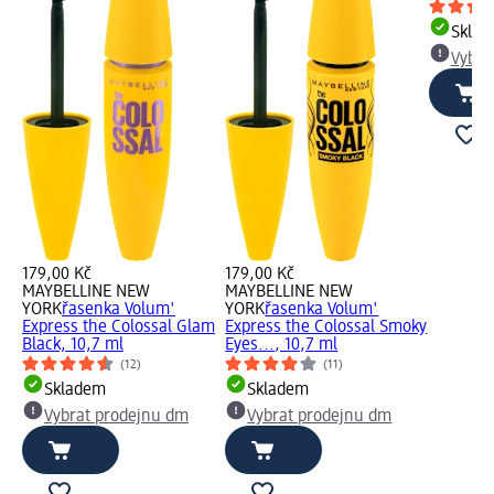
Skla
Vybra
179,00 Kč
179,00 Kč
MAYBELLINE NEW
MAYBELLINE NEW
YORK
řasenka Volum'
YORK
řasenka Volum'
Express the Colossal Glam
Express the Colossal Smoky
Black, 10,7 ml
Eyes..., 10,7 ml
(12)
(11)
Skladem
Skladem
Vybrat prodejnu dm
Vybrat prodejnu dm