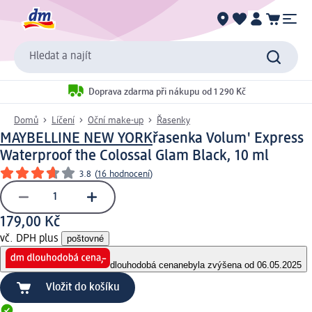
Hledat a najít
Doprava zdarma při nákupu od 1 290 Kč
Domů
Líčení
Oční make-up
Řasenky
MAYBELLINE NEW YORK
řasenka Volum' Express
Waterproof the Colossal Glam Black, 10 ml
3.8
(
16 hodnocení
)
179,00 Kč
vč. DPH plus
poštovné
dlouhodobá cena
nebyla zvýšena od 06.05.2025
Vložit do košíku