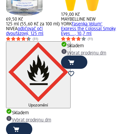
179,00 Kč
69,50 Kč
MAYBELLINE NEW
125 ml (55,60 Kč za 100 ml)
YORK
řasenka Volum'
NIVEA
odličovač očí
Express the Colossal Smoky
dvoufázový, 125 ml
Eyes..., 10,7 ml
(31)
(11)
Skladem
Vybrat prodejnu dm
Upozornění
Skladem
Vybrat prodejnu dm