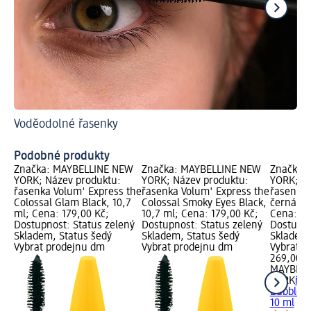
Voděodolné řasenky
S t
Ja
Podobné produkty
Značka: MAYBELLINE NEW
Značka: MAYBELLINE NEW
Značka:
YORK; Název produktu:
YORK; Název produktu:
YORK; Ná
řasenka Volum' Express the
řasenka Volum' Express the
řasenka 
Colossal Glam Black, 10,7
Colossal Smoky Eyes Black,
černá vo
ml; Cena: 179,00 Kč;
10,7 ml; Cena: 179,00 Kč;
Cena: 26
Dostupnost: Status zelený
Dostupnost: Status zelený
Dostupno
Skladem, Status šedý
Skladem, Status šedý
Skladem,
Vybrat prodejnu dm
Vybrat prodejnu dm
Vybrat p
269,00 K
MAYBELL
YORK
řas
Bubble, 
10 ml