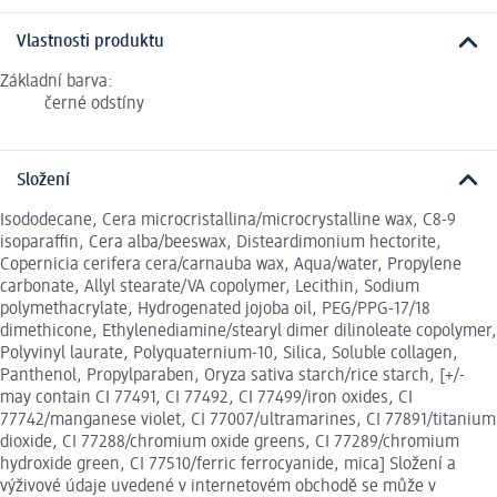
Vlastnosti produktu
Základní barva:
černé odstíny
Složení
Isododecane, Cera microcristallina/microcrystalline wax, C8-9
isoparaffin, Cera alba/beeswax, Disteardimonium hectorite,
Copernicia cerifera cera/carnauba wax, Aqua/water, Propylene
carbonate, Allyl stearate/VA copolymer, Lecithin, Sodium
polymethacrylate, Hydrogenated jojoba oil, PEG/PPG-17/18
dimethicone, Ethylenediamine/stearyl dimer dilinoleate copolymer,
Polyvinyl laurate, Polyquaternium-10, Silica, Soluble collagen,
Panthenol, Propylparaben, Oryza sativa starch/rice starch, [+/-
may contain CI 77491, CI 77492, CI 77499/iron oxides, CI
77742/manganese violet, CI 77007/ultramarines, CI 77891/titanium
dioxide, CI 77288/chromium oxide greens, CI 77289/chromium
hydroxide green, CI 77510/ferric ferrocyanide, mica] Složení a
výživové údaje uvedené v internetovém obchodě se může v