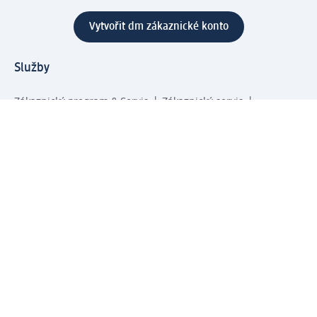
Vytvořit dm zákaznické konto
Služby
Zákaznický program & Servis
Zákaznický servis
Odeslání & Dodání
Vrácení zboží
Společnost
O společnosti
Společenská odpovědnost
Kariéra
Press centrum
Svět dm