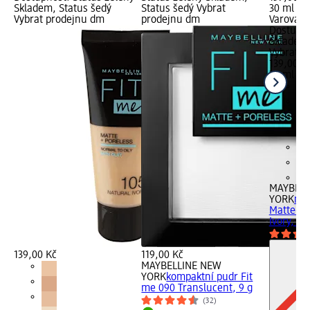
Skladem, Status šedý
Status šedý Vybrat
30 ml (46
Vybrat prodejnu dm
prodejnu dm
Varování:
Dostupno
Skladem,
Vybrat p
139,00 K
30 ml (46
+4
MAYBELL
YORK
mak
Matte+Po
Ivory, 30
139,00 Kč
119,00 Kč
MAYBELLINE NEW
YORK
kompaktní pudr Fit
me 090 Translucent, 9 g
(32)