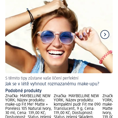
S těmito tipy zůstane vaše líčení perfektní
Ob
Jak se v létě vyhnout rozmazanému make-upu?
Ja
Podobné produkty
Značka: MAYBELLINE NEW
Značka: MAYBELLINE NEW
Značka:
YORK; Název produktu:
YORK; Název produktu:
YORK; Ná
make-up Fit Me! Matte +
kompaktní pudr Fit me 090
make-up 
Poreless 105 Natural Ivory,
Translucent, 9 g; Cena:
Matte+Po
30 ml; Cena: 139,00 Kč;
119,00 Kč; Dostupnost:
Ivory, 30
Dostupnost: Status zelený
Status zelený Skladem,
139,00 K