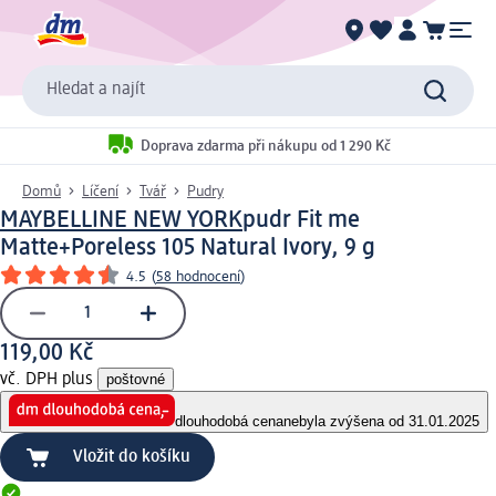
Hledat a najít
Doprava zdarma při nákupu od 1 290 Kč
Domů
Líčení
Tvář
Pudry
MAYBELLINE NEW YORK
pudr Fit me
Matte+Poreless 105 Natural Ivory, 9 g
4.5
(
58 hodnocení
)
119,00 Kč
vč. DPH plus
poštovné
dlouhodobá cena
nebyla zvýšena od 31.01.2025
Vložit do košíku