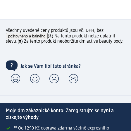
Všechny uvedené ceny produktů jsou vč. DPH, bez
poštovného a balného
(§) Na tento produkt nelze uplatnit
slevu.
(#) Za tento produkt neobdržíte dm active beauty body.
Jak se Vám líbí tato stránka?
Moje dm zákaznické konto: Zaregistrujte se nyní a
získejte výhody
⁽¹⁾ Od 1 290 Kč doprava zdarma včetně expresního