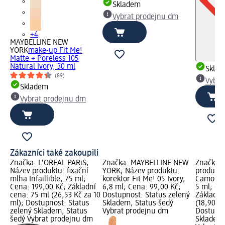
Skladem
Vybrat prodejnu dm
+4
MAYBELLINE NEW
YORK
make-up Fit Me!
Matte + Poreless 105
Natural Ivory, 30 ml
Skla
(89)
Vybra
Skladem
Vybrat prodejnu dm
Zákazníci také zakoupili
Značka: L'ORÉAL PARiS;
Značka: MAYBELLINE NEW
Značka: 
Název produktu: fixační
YORK; Název produktu:
produktu
mlha Infaillible, 75 ml;
korektor Fit Me! 05 Ivory,
Camoufla
Cena: 199,00 Kč; Základní
6,8 ml; Cena: 99,00 Kč;
5 ml; Ce
cena: 75 ml (26,53 Kč za 10
Dostupnost: Status zelený
Základní
ml); Dostupnost: Status
Skladem, Status šedý
(18,90 Kč
zelený Skladem, Status
Vybrat prodejnu dm
Dostupno
šedý Vybrat prodejnu dm
Skladem,