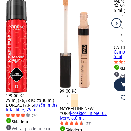
Vybrat p
94,50 Kč
5 ml (18,
CATRICE
Camoufla
5 ml
Skla
Vybra
99,00 Kč
199,00 Kč
75 ml (26,53 Kč za 10 ml)
L'ORÉAL PARiS
fixační mlha
MAYBELLINE NEW
Infaillible, 75 ml
YORK
korektor Fit Me! 05
(37)
Ivory, 6,8 ml
Skladem
(73)
Vybrat prodejnu dm
Skladem