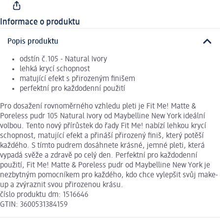
Informace o produktu
Popis produktu
odstín č.105 - Natural Ivory
lehká krycí schopnost
matující efekt s přirozeným finišem
perfektní pro každodenní použití
Pro dosažení rovnoměrného vzhledu pleti je Fit Me! Matte &
Poreless pudr 105 Natural Ivory od Maybelline New York ideální
volbou. Tento nový přírůstek do řady Fit Me! nabízí lehkou krycí
schopnost, matující efekt a přináší přirozený finiš, který potěší
každého. S tímto pudrem dosáhnete krásné, jemné pleti, která
vypadá svěže a zdravě po celý den. Perfektní pro každodenní
použití, Fit Me! Matte & Poreless pudr od Maybelline New York je
nezbytným pomocníkem pro každého, kdo chce vylepšit svůj make-
up a zvýraznit svou přirozenou krásu.
číslo produktu dm: 1516646
GTIN: 3600531384159