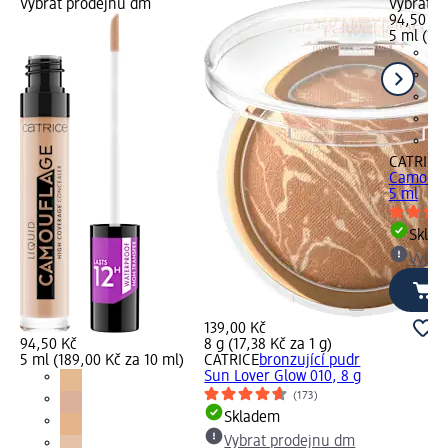
Vybrat prodejnu dm
Vybrat p
94,50 Kč
5 ml (18,
CATRICE
Camoufla
5 ml
Skla
Vybra
139,00 Kč
94,50 Kč
8 g (17,38 Kč za 1 g)
5 ml (189,00 Kč za 10 ml)
CATRICE
bronzující pudr
Sun Lover Glow 010, 8 g
(173)
Skladem
Vybrat prodejnu dm