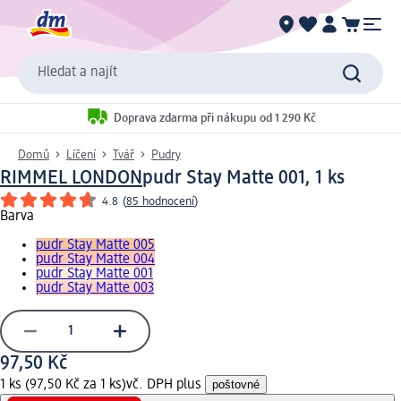
Hledat a najít
Doprava zdarma při nákupu od 1 290 Kč
Domů
Líčení
Tvář
Pudry
RIMMEL LONDON
pudr Stay Matte 001, 1 ks
4.8
(
85 hodnocení
)
Barva
pudr Stay Matte 005
pudr Stay Matte 004
pudr Stay Matte 001
pudr Stay Matte 003
97,50 Kč
1 ks (97,50 Kč za 1 ks)
vč. DPH plus
poštovné