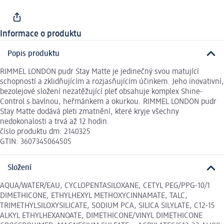
Informace o produktu
Popis produktu
RIMMEL LONDON pudr Stay Matte je jedinečný svou matující
schopností a zklidňujícím a rozjasňujícím účinkem. Jeho inovativní,
bezolejové složení nezatěžující pleť obsahuje komplex Shine-
Control s bavlnou, heřmánkem a okurkou. RIMMEL LONDON pudr
Stay Matte dodává pleti zmatnění, které kryje všechny
nedokonalosti a trvá až 12 hodin.
číslo produktu dm: 2140325
GTIN: 3607345064505
Složení
AQUA/WATER/EAU, CYCLOPENTASILOXANE, CETYL PEG/PPG-10/1
DIMETHICONE, ETHYLHEXYL METHOXYCINNAMATE, TALC,
TRIMETHYLSILOXYSILICATE, SODIUM PCA, SILICA SILYLATE, C12-15
ALKYL ETHYLHEXANOATE, DIMETHICONE/VINYL DIMETHICONE