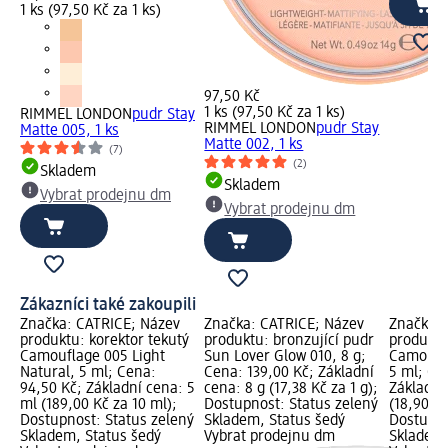
1 ks (97,50 Kč za 1 ks)
97,50 Kč
1 ks (97,50 Kč za 1 ks)
RIMMEL LONDON
pudr Stay
RIMMEL LONDON
pudr Stay
Matte 005, 1 ks
Matte 002, 1 ks
(7)
(2)
Skladem
Skladem
Vybrat prodejnu dm
Vybrat prodejnu dm
Zákazníci také zakoupili
Značka: CATRICE; Název
Značka: CATRICE; Název
Značka: 
produktu: korektor tekutý
produktu: bronzující pudr
produktu
Camouflage 005 Light
Sun Lover Glow 010, 8 g;
Camoufla
Natural, 5 ml; Cena:
Cena: 139,00 Kč; Základní
5 ml; Ce
94,50 Kč; Základní cena: 5
cena: 8 g (17,38 Kč za 1 g);
Základní
ml (189,00 Kč za 10 ml);
Dostupnost: Status zelený
(18,90 Kč
Dostupnost: Status zelený
Skladem, Status šedý
Dostupno
Skladem, Status šedý
Vybrat prodejnu dm
Skladem,