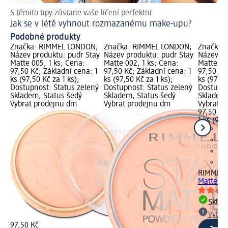
S těmito tipy zůstane vaše líčení perfektní
Ob
Jak se v létě vyhnout rozmazanému make-upu?
Ja
Podobné produkty
Značka: RIMMEL LONDON;
Značka: RIMMEL LONDON;
Značka:
Název produktu: pudr Stay
Název produktu: pudr Stay
Název pr
Matte 005, 1 ks; Cena:
Matte 002, 1 ks; Cena:
Matte 00
97,50 Kč; Základní cena: 1
97,50 Kč; Základní cena: 1
97,50 Kč
ks (97,50 Kč za 1 ks);
ks (97,50 Kč za 1 ks);
ks (97,50
Dostupnost: Status zelený
Dostupnost: Status zelený
Dostupno
Skladem, Status šedý
Skladem, Status šedý
Skladem,
Vybrat prodejnu dm
Vybrat prodejnu dm
Vybrat p
97,50 Kč
1 ks (97,
RIMMEL
Matte 003
Skla
Vybra
97,50 Kč