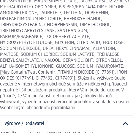
CROSSPOLYMER, MAGNESIUM SULFATE, , ACRYLATES/C12-22 ALKYL
METHACRYLATE COPOLYMER, BIS-PEG/PPG-14/14 DIMETHICONE,
AMODIMETHICONE, LAURETH-7, LECITHIN, TRIBEHENIN,
DISTEARDIMONIUM HECTORITE, PHENOXYETHANOL,
TRIHYDROXYSTEARIN, CHLORPHENESIN, DIMETHICONOL,
TRIETHOXYCAPRYLYLSILANE, XANTHAN GUM,
PARFUM/FRAGRANCE, TOCOPHERYL ACETATE,
HYDROXYETHYLCELLULOSE, GLYCERIN, CITRIC ACID, FRUCTOSE,
SODIUM HYDROXIDE, UREA, HEXYL CINNAMAL, ALLANTOIN,
MALTOSE, SODIUM CHLORIDE, SODIUM LACTATE, TREHALOSE,
BENZYL SALICYLATE, LINALOOL, GERANIOL, BHT, CITRONELLOL,
ALPHA-ISOMETHYL IONONE, GLUCOSE, SODIUM HYALURONATE,
[May Contain/Peut Contenir: TITANIUM DIOXIDE (CI 77891), IRON
OXIDES (CI 77491, CI 77492, CI 77499)]. Složení a výživové údaje
uvedené v internetovém obchodě se může v některých případech
nepatrně lišit od složení produktu, který Vám bude doručený. V
případě, že Vám odlišnosti nebudou z jakýchkoliv důvodů
vyhovovat, využijte možnosti vrácení produktu v souladu s našimi
Všeobecnými obchodními podmínkami.
Výrobce / Dodavatel