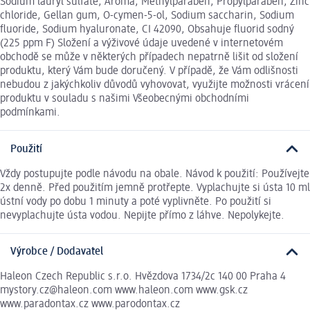
Sodium lauryl sulfate, Aroma, Methylparaben, Propylparaben, Zinc
chloride, Gellan gum, O-cymen-5-ol, Sodium saccharin, Sodium
fluoride, Sodium hyaluronate, CI 42090, Obsahuje fluorid sodný
(225 ppm F) Složení a výživové údaje uvedené v internetovém
obchodě se může v některých případech nepatrně lišit od složení
produktu, který Vám bude doručený. V případě, že Vám odlišnosti
nebudou z jakýchkoliv důvodů vyhovovat, využijte možnosti vrácení
produktu v souladu s našimi Všeobecnými obchodními
podmínkami.
Použití
Vždy postupujte podle návodu na obale. Návod k použití: Používejte
2x denně. Před použitím jemně protřepte. Vyplachujte si ústa 10 ml
ústní vody po dobu 1 minuty a poté vyplivněte. Po použití si
nevyplachujte ústa vodou. Nepijte přímo z láhve. Nepolykejte.
Výrobce / Dodavatel
Haleon Czech Republic s.r.o. Hvězdova 1734/2c 140 00 Praha 4
mystory.cz@haleon.com www.haleon.com www.gsk.cz
www.paradontax.cz www.parodontax.cz