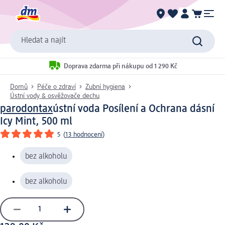
Hledat a najít
Doprava zdarma při nákupu od 1 290 Kč
Domů
Péče o zdraví
Zubní hygiena
Ústní vody & osvěžovače dechu
parodontax
ústní voda Posílení a Ochrana dásní
Icy Mint, 500 ml
5
(
13 hodnocení
)
bez alkoholu
bez alkoholu