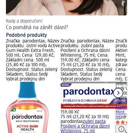
Rady a doporučení
Př
Co pomáhá na zánět dásní?
Ja
Podobné produkty
Značka: parodontax; Název
Značka: parodontax; Název
Značka: 
produktu: ústní voda Active
produktu: zubní pasta
produktu
Gum Health Extra Fresh,
Posílení a Ochrana dásní
Aktivní 
500 ml; Cena: 129,00 Kč;
Whitening, 75 ml; Cena:
Mint, 75
Základní cena: 500 ml
159,00 Kč; Základní cena:
kategori
(25,80 Kč za 100 ml);
75 ml (21,20 Kč za 10 ml);
zdravotn
Dostupnost: Status zelený
Dostupnost: Status zelený
Cena: 15
Skladem, Status šedý
Skladem, Status šedý
cena: 75
Vybrat prodejnu dm
Vybrat prodejnu dm
ml); Dos
zelený S
šedý Vyb
159,00 K
75 ml (21
parodon
Aktivní 
159,00 Kč
Mint, 75
75 ml (21,20 Kč za 10 ml)
ml
zdravo
parodontax
zubní pasta
Posílení a Ochrana dásní
Whitening, 75 ml
Upoz