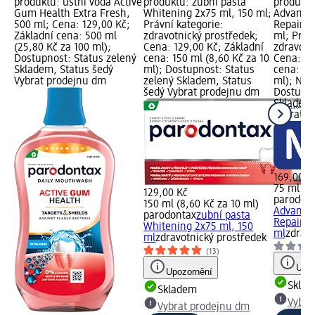
produktu: ústní voda Active
produktu: zubní pasta
produktu
Gum Health Extra Fresh,
Whitening 2x75 ml, 150 ml;
Advance
500 ml; Cena: 129,00 Kč;
Právní kategorie:
Repair I
Základní cena: 500 ml
zdravotnický prostředek;
ml; Práv
(25,80 Kč za 100 ml);
Cena: 129,00 Kč; Základní
zdravotn
Dostupnost: Status zelený
cena: 150 ml (8,60 Kč za 10
Cena: 16
Skladem, Status šedý
ml); Dostupnost: Status
cena: 75
Vybrat prodejnu dm
zelený Skladem, Status
ml); Nově
šedý Vybrat prodejnu dm
Dostupno
Skladem,
Vybrat p
169,00 K
75 ml (2
129,00 Kč
parodon
150 ml (8,60 Kč za 10 ml)
Advance
parodontax
zubní pasta
Repair...
Whitening 2x75 ml, 150
ml
zdravo
ml
zdravotnický prostředek
(13)
Upoz
Upozornění
Skla
Skladem
Vybra
Vybrat prodejnu dm