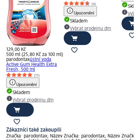
(4)
Skla
Upozornění
Vybra
Skladem
Vybrat prodejnu dm
129,00 Kč
500 ml (25,80 Kč za 100 ml)
parodontax
ústní voda
Active Gum Health Extra
Fresh, 500 ml
(11)
Upozornění
Skladem
Vybrat prodejnu dm
Zákazníci také zakoupili
Značka: parodontax; Název
Značka: parodontax; Název
Značka: 