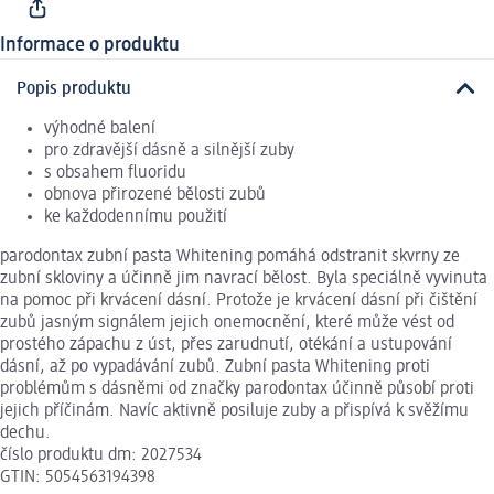
Informace o produktu
Popis produktu
výhodné balení
pro zdravější dásně a silnější zuby
s obsahem fluoridu
obnova přirozené bělosti zubů
ke každodennímu použití
parodontax zubní pasta Whitening pomáhá odstranit skvrny ze
zubní skloviny a účinně jim navrací bělost. Byla speciálně vyvinuta
na pomoc při krvácení dásní. Protože je krvácení dásní při čištění
zubů jasným signálem jejich onemocnění, které může vést od
prostého zápachu z úst, přes zarudnutí, otékání a ustupování
dásní, až po vypadávání zubů. Zubní pasta Whitening proti
problémům s dásněmi od značky parodontax účinně působí proti
jejich příčinám. Navíc aktivně posiluje zuby a přispívá k svěžímu
dechu.
číslo produktu dm: 2027534
GTIN: 5054563194398