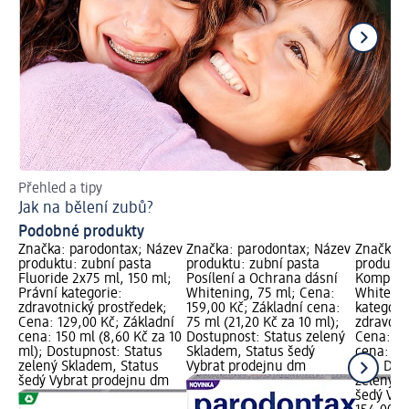
Přehled a tipy
Už
Jak na bělení zubů?
Kt
Podobné produkty
Značka: parodontax; Název
Značka: parodontax; Název
Značka: 
produktu: zubní pasta
produktu: zubní pasta
produktu
Fluoride 2x75 ml, 150 ml;
Posílení a Ochrana dásní
Komplet
Právní kategorie:
Whitening, 75 ml; Cena:
Whitenin
zdravotnický prostředek;
159,00 Kč; Základní cena:
kategori
Cena: 129,00 Kč; Základní
75 ml (21,20 Kč za 10 ml);
zdravotn
cena: 150 ml (8,60 Kč za 10
Dostupnost: Status zelený
Cena: 15
ml); Dostupnost: Status
Skladem, Status šedý
cena: 75
zelený Skladem, Status
Vybrat prodejnu dm
ml); Dos
šedý Vybrat prodejnu dm
zelený S
šedý Vyb