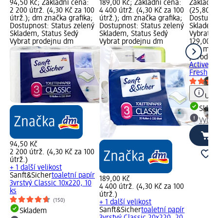
94,50 Kč; Základní cena:
189,00 Kč; Základní cena:
Základní
2 200 útrž. (4,30 Kč za 100
4 400 útrž. (4,30 Kč za 100
(25,80 Kč
útrž.); dm značka grafika;
útrž.); dm značka grafika;
Dostupno
Dostupnost: Status zelený
Dostupnost: Status zelený
Skladem,
Skladem, Status šedý
Skladem, Status šedý
Vybrat p
Vybrat prodejnu dm
Vybrat prodejnu dm
129,00 K
500 ml (
parodon
Active G
Fresh, 5
Upoz
Skla
Vybra
94,50 Kč
2 200 útrž. (4,30 Kč za 100
útrž.)
+ 1 další velikost
Sanft&Sicher
toaletní papír
189,00 Kč
3vrstvý Classic 10x220, 10
4 400 útrž. (4,30 Kč za 100
ks
útrž.)
(150)
+ 1 další velikost
Sanft&Sicher
toaletní papír
Skladem