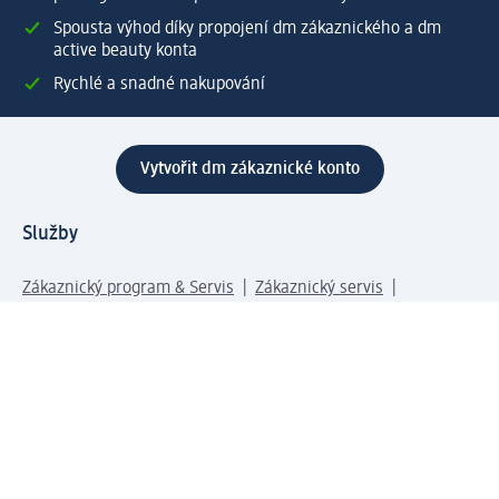
Spousta výhod díky propojení dm zákaznického a dm
active beauty konta
Rychlé a snadné nakupování
Vytvořit dm zákaznické konto
Služby
Zákaznický program & Servis
Zákaznický servis
Odeslání & Dodání
Vrácení zboží
Společnost
O společnosti
Společenská odpovědnost
Kariéra
Press centrum