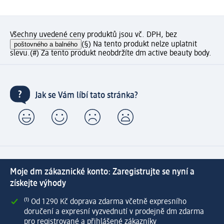
Všechny uvedené ceny produktů jsou vč. DPH, bez
poštovného a balného
(§) Na tento produkt nelze uplatnit
slevu.
(#) Za tento produkt neobdržíte dm active beauty body.
Jak se Vám líbí tato stránka?
Moje dm zákaznické konto: Zaregistrujte se nyní a
získejte výhody
⁽¹⁾ Od 1 290 Kč doprava zdarma včetně expresního
doručení a expresní vyzvednutí v prodejně dm zdarma
pro registrované a přihlášené zákazníky