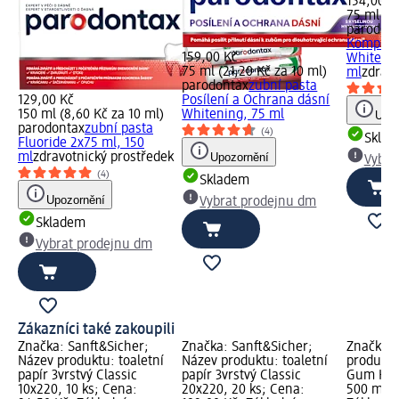
154,00 K
75 ml (2
parodon
Komplet
159,00 Kč
Whitenin
75 ml (21,20 Kč za 10 ml)
ml
zdravo
parodontax
zubní pasta
129,00 Kč
Posílení a Ochrana dásní
150 ml (8,60 Kč za 10 ml)
Whitening, 75 ml
Upoz
parodontax
zubní pasta
(4)
Skla
Fluoride 2x75 ml, 150
ml
zdravotnický prostředek
Upozornění
Vybra
(4)
Skladem
Upozornění
Vybrat prodejnu dm
Skladem
Vybrat prodejnu dm
Zákazníci také zakoupili
Značka: Sanft&Sicher;
Značka: Sanft&Sicher;
Značka: 
Název produktu: toaletní
Název produktu: toaletní
produktu
papír 3vrstvý Classic
papír 3vrstvý Classic
Gum Heal
10x220, 10 ks; Cena:
20x220, 20 ks; Cena:
500 ml; 