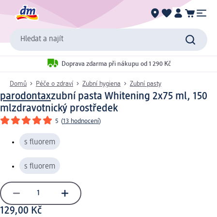
Hledat a najít
Doprava zdarma při nákupu od 1 290 Kč
Domů
Péče o zdraví
Zubní hygiena
Zubní pasty
parodontax
zubní pasta Whitening 2x75 ml, 150
ml
zdravotnický prostředek
5
(
13 hodnocení
)
s fluorem
s fluorem
129,00 Kč