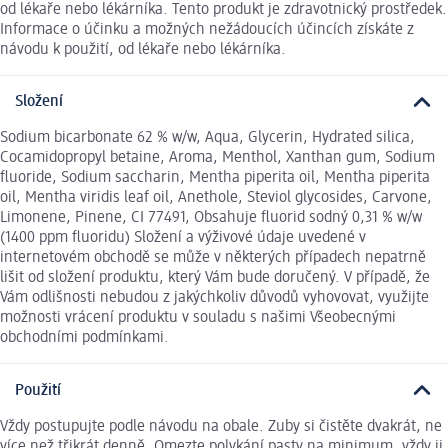
od lékaře nebo lékárníka. Tento produkt je zdravotnický prostředek.
Informace o účinku a možných nežádoucích účincích získáte z
návodu k použití, od lékaře nebo lékárníka.
Složení
Sodium bicarbonate 62 % w/w, Aqua, Glycerin, Hydrated silica,
Cocamidopropyl betaine, Aroma, Menthol, Xanthan gum, Sodium
fluoride, Sodium saccharin, Mentha piperita oil, Mentha piperita
oil, Mentha viridis leaf oil, Anethole, Steviol glycosides, Carvone,
Limonene, Pinene, CI 77491, Obsahuje fluorid sodný 0,31 % w/w
(1400 ppm fluoridu) Složení a výživové údaje uvedené v
internetovém obchodě se může v některých případech nepatrně
lišit od složení produktu, který Vám bude doručený. V případě, že
Vám odlišnosti nebudou z jakýchkoliv důvodů vyhovovat, využijte
možnosti vrácení produktu v souladu s našimi Všeobecnými
obchodními podmínkami.
Použití
Vždy postupujte podle návodu na obale. Zuby si čistěte dvakrát, ne
více než třikrát denně. Omezte polykání pasty na minimum, vždy ji