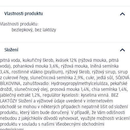
Vlastnosti produktu
Vlastnosti produktu:
bezlepkový, bez laktózy
Složení
pitná voda, kukuřičný škrob, kvásek 12% (rýžová mouka, pitná
voda), pohanková mouka 3,6%, rýžová mouka, lněná semínka
3,4%, rostlinné vlákno (psyllium), rýžový škrob, rýžový sirup, sirup
z cukrové řepy, slunečnicová semínka 2,9%, cukr, jedlá sůl, SÓJOVÁ
BÍLKOVINA, zahušťovadlo: Hydroxypropylmethylcelulóza, pekařské
droždí, slunečnicový olej, prosová mouka 1,4%, chia semínka 1,4%,
jablečný extrakt 1,2%, regulátor kyselosti: kyselina vinná. BEZ
LAKTÓZY Složení a výživové údaje uvedené v internetovém
obchodě se mohou v některých případech nepatrně lišit od složení
produktu, který Vám bude doručený. V případě, že Vám odlišnosti
nebudou z jakýchkoliv důvodů vyhovovat, využijte možnosti vrácení
produktu v souladu s našimi Všeobecnými obchodními