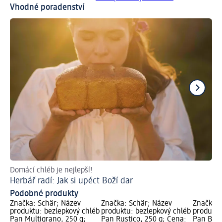
Vhodné poradenství
Domácí chléb je nejlepší!
Dý
Herbář radí: Jak si upéct Boží dar
Up
Podobné produkty
Značka: Schär; Název
Značka: Schär; Název
Značka: 
produktu: bezlepkový chléb
produktu: bezlepkový chléb
produktu
Pan Multigrano, 250 g;
Pan Rustico, 250 g; Cena:
Pan Blan