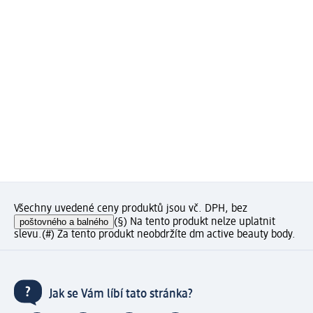
Všechny uvedené ceny produktů jsou vč. DPH, bez
poštovného a balného
(§) Na tento produkt nelze uplatnit
slevu.
(#) Za tento produkt neobdržíte dm active beauty body.
Jak se Vám líbí tato stránka?