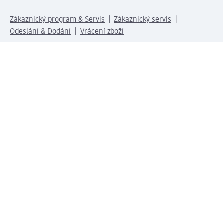
Zákaznický program & Servis
Zákaznický servis
Odeslání & Dodání
Vrácení zboží
Společnost
O společnosti
Společenská odpovědnost
Kariéra
Press centrum
Svět dm
Platební možnosti