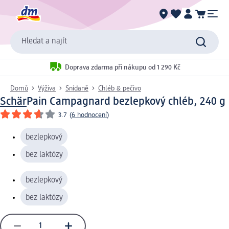
Hledat a najít
Doprava zdarma při nákupu od 1 290 Kč
Domů
Výživa
Snídaně
Chléb & pečivo
Schär
Pain Campagnard bezlepkový chléb, 240 g
3.7
(
6 hodnocení
)
bezlepkový
bez laktózy
bezlepkový
bez laktózy