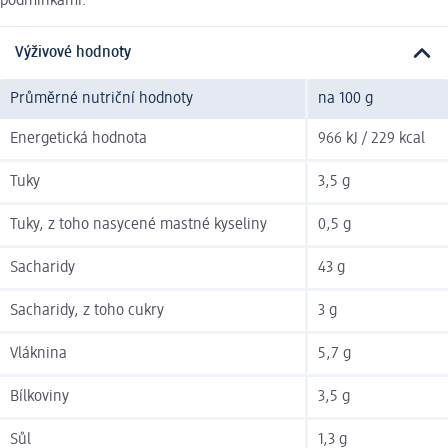
podmínkami.
Výživové hodnoty
Průměrné nutriční hodnoty
na 100 g
Energetická hodnota
966 kJ / 229 kcal
Tuky
3,5 g
Tuky, z toho nasycené mastné kyseliny
0,5 g
Sacharidy
43 g
Sacharidy, z toho cukry
3 g
Vláknina
5,7 g
Bílkoviny
3,5 g
Sůl
1,3 g