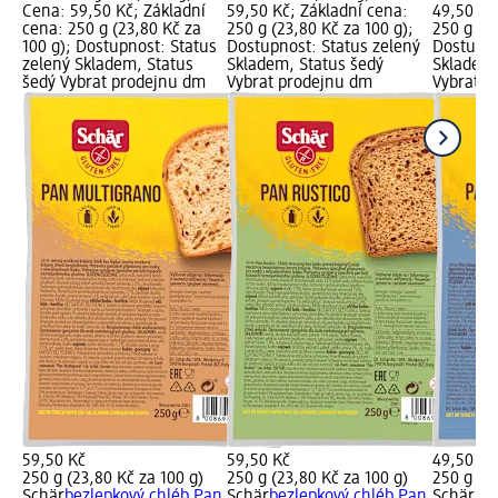
Cena: 59,50 Kč; Základní
59,50 Kč; Základní cena:
49,50 Kč
cena: 250 g (23,80 Kč za
250 g (23,80 Kč za 100 g);
250 g (19
100 g); Dostupnost: Status
Dostupnost: Status zelený
Dostupno
zelený Skladem, Status
Skladem, Status šedý
Skladem,
šedý Vybrat prodejnu dm
Vybrat prodejnu dm
Vybrat p
59,50 Kč
59,50 Kč
49,50 Kč
250 g (23,80 Kč za 100 g)
250 g (23,80 Kč za 100 g)
250 g (19
Schär
bezlepkový chléb Pan
Schär
bezlepkový chléb Pan
Schär
be