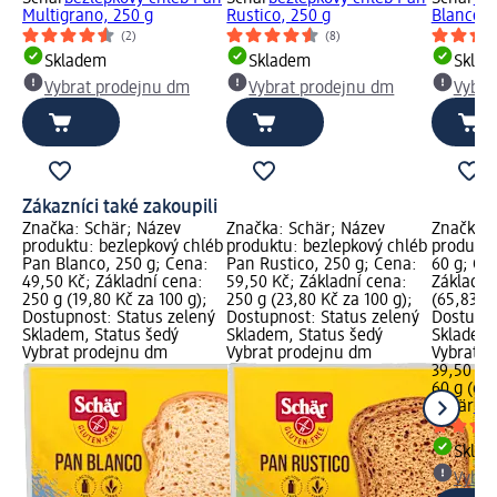
Multigrano, 250 g
Rustico, 250 g
Blanco, 
(2)
(8)
Skladem
Skladem
Skla
Vybrat prodejnu dm
Vybrat prodejnu dm
Vybra
Zákazníci také zakoupili
Značka: Schär; Název
Značka: Schär; Název
Značka: 
produktu: bezlepkový chléb
produktu: bezlepkový chléb
produktu:
Pan Blanco, 250 g; Cena:
Pan Rustico, 250 g; Cena:
60 g; Ce
49,50 Kč; Základní cena:
59,50 Kč; Základní cena:
Základní
250 g (19,80 Kč za 100 g);
250 g (23,80 Kč za 100 g);
(65,83 Kč
Dostupnost: Status zelený
Dostupnost: Status zelený
Dostupno
Skladem, Status šedý
Skladem, Status šedý
Skladem,
Vybrat prodejnu dm
Vybrat prodejnu dm
Vybrat p
39,50 Kč
60 g (65,
Schär
Sal
Skla
Vybra